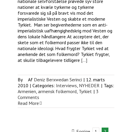
nationale selvforståelse prøvede syv store
nationer at kvæle tyrkerne og tyrkerne
forsvarede sig så på bravt vis mod det
imperialistiske Vesten og skabte et moderne
Tyrkiet. Man ser begivenhederne som en anti-
imperialistisk uafhængighedskrig mod Vesten og
dens lokale håndlangere. At acceptere det, der
skete som et folkemord passer ikke til den
nationale ideologi. Hvad frygter Tyrkiet ved at
anerkende det som folkemord? Tyrkiet frygter,
at skulle tilbagelevere tidligere
[...]
By
Deniz Berxwedan Serinci
|
12. marts
2010
|
Categories:
Interviews
,
NYHEDER
|
Tags:
Armenien
,
armensk folkemord
,
Tyrkiet
|
3
Comments
Read More
Forrige
1
2