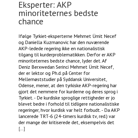
Eksperter: AKP
minoriteternes bedste
chance
Ifølge Tyrkiet-eksperterne Mehmet Ümit Necef
og Daniella Kuzmanovic har den nuværende
AKP-ledede regering ikke en nationalistisk
tilgang til kurderproblematikken. Derfor er AKP
minoriteternes bedste chance, lyder det. Af
Deniz Berxwedan Serinci Mehmet Ümit Necef,
der er lektor og Ph.d. på Center for
Mellemøststudier på Syddansk Universitet,
Odense, mener, at den tyrkiske AKP-regering har
gjort det nemmere for kurderne og deres sprog i
Tyrkiet. - De kurdiske sproglige rettigheder er jo
blevet bedre i forhold til tidligere nationalistiske
regeringer, hvor kurdisk var helt forbudt. - Da AKP
lancerede TRT-6 (24-timers kurdisk tv, red.) var
der mange der kritiserede det, eksempelvis det
[...]