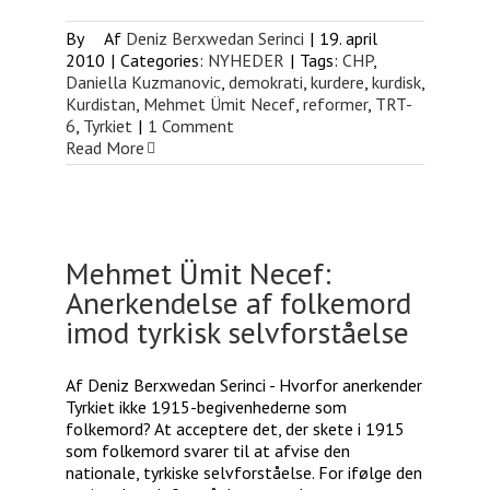
By
Deniz Berxwedan Serinci
|
19. april
2010
|
Categories:
NYHEDER
|
Tags:
CHP
,
Daniella Kuzmanovic
,
demokrati
,
kurdere
,
kurdisk
,
Kurdistan
,
Mehmet Ümit Necef
,
reformer
,
TRT-
6
,
Tyrkiet
|
1 Comment
Read More
Mehmet Ümit Necef:
Anerkendelse af folkemord
imod tyrkisk selvforståelse
Af Deniz Berxwedan Serinci - Hvorfor anerkender
Tyrkiet ikke 1915-begivenhederne som
folkemord? At acceptere det, der skete i 1915
som folkemord svarer til at afvise den
nationale, tyrkiske selvforståelse. For ifølge den