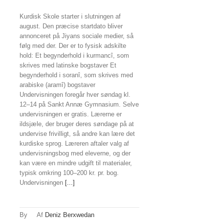
Kurdisk Skole starter i slutningen af
august. Den præcise startdato bliver
annonceret på Jiyans sociale medier, så
følg med der. Der er to fysisk adskilte
hold: Et begynderhold i kurmancî, som
skrives med latinske bogstaver Et
begynderhold i soranî, som skrives med
arabiske (aramî) bogstaver
Undervisningen foregår hver søndag kl.
12–14 på Sankt Annæ Gymnasium. Selve
undervisningen er gratis. Lærerne er
ildsjæle, der bruger deres søndage på at
undervise frivilligt, så andre kan lære det
kurdiske sprog. Læreren aftaler valg af
undervisningsbog med eleverne, og der
kan være en mindre udgift til materialer,
typisk omkring 100–200 kr. pr. bog.
Undervisningen
[...]
By
Deniz Berxwedan