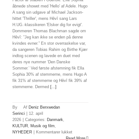
åbnede showet med 'Hello' af Adele. Hugo
A sang sin udgave af Michael Jackson-
hittet 'Thriller', mens Hêvî sang Lars
H.UG.-klassikeren 'Elsker dig for evigt'.
Dommeren Thomas Blachman sagde om
Hêvî: ”Jeg kan ikke se enden på denne
kvindes evner.” En stor overraskelse var,
da sangeren Tobias Rahim og Birthe Kjær
indtog scenen og lavede en duet med
deres nye nummer ‘Den Danske
Sommer.’ Ved første afstemning fik Ella
Sophia 30% af stemmerne, mens Hugo A
fik 31% af stemmerne og Hêvî fik 39% af
stemmerne. Dermed
[...]
By
Deniz Berxwedan
Serinci
|
12. april
2026
|
Categories:
Danmark
,
KULTUR
,
Musik og film
,
til
NYHEDER
|
Kommentarer lukket
Kurder
Read More