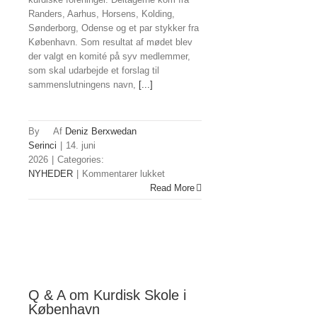
Randers, Aarhus, Horsens, Kolding,
Sønderborg, Odense og et par stykker fra
København. Som resultat af mødet blev
der valgt en komité på syv medlemmer,
som skal udarbejde et forslag til
sammenslutningens navn,
[...]
By
Deniz Berxwedan
Serinci
|
14. juni
2026
|
Categories:
til
NYHEDER
|
Kommentarer lukket
Ny
Read More
kurdisk
sammenslutning
i
Jylland
Q & A om Kurdisk Skole i
København