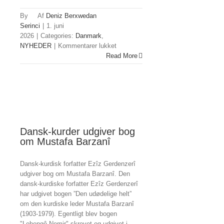
By
Deniz Berxwedan
Serinci
|
1. juni
2026
|
Categories:
Danmark
,
til
NYHEDER
|
Kommentarer lukket
18-
Read More
årig
kurdisk
mand
dræbt
i
ulykke
Dansk-kurder udgiver bog
om Mustafa Barzanî
Dansk-kurdisk forfatter Ezîz Gerdenzerî
udgiver bog om Mustafa Barzanî. Den
dansk-kurdiske forfatter Ezîz Gerdenzerî
har udgivet bogen ”Den udødelige helt”
om den kurdiske leder Mustafa Barzanî
(1903-1979). Egentligt blev bogen
"Lehengê Nemir" skrevet og udgivet i