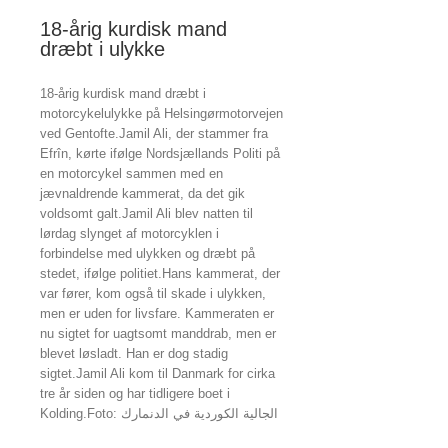
18-årig kurdisk mand
dræbt i ulykke
18-årig kurdisk mand dræbt i
motorcykelulykke på Helsingørmotorvejen
ved Gentofte.Jamil Ali, der stammer fra
Efrîn, kørte ifølge Nordsjællands Politi på
en motorcykel sammen med en
jævnaldrende kammerat, da det gik
voldsomt galt.Jamil Ali blev natten til
lørdag slynget af motorcyklen i
forbindelse med ulykken og dræbt på
stedet, ifølge politiet.Hans kammerat, der
var fører, kom også til skade i ulykken,
men er uden for livsfare. Kammeraten er
nu sigtet for uagtsomt manddrab, men er
blevet løsladt. Han er dog stadig
sigtet.Jamil Ali kom til Danmark for cirka
tre år siden og har tidligere boet i
Kolding.Foto: الجالية الكوردية في الدنمارك