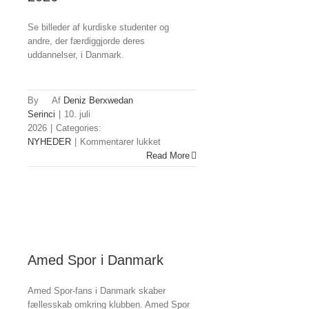
Se billeder af kurdiske studenter og
andre, der færdiggjorde deres
uddannelser, i Danmark.
By
Deniz Berxwedan
Serinci
|
10. juli
2026
|
Categories:
til
NYHEDER
|
Kommentarer lukket
Studenter
Read More
og
dimittender
2026
Amed Spor i Danmark
Amed Spor-fans i Danmark skaber
fællesskab omkring klubben. Amed Spor