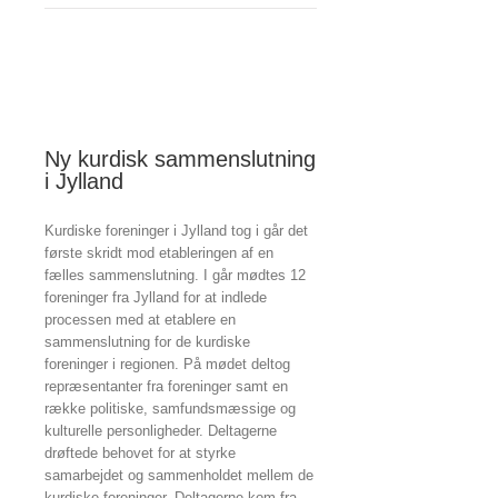
Spor
i
Danmark
Ny kurdisk sammenslutning
i Jylland
Kurdiske foreninger i Jylland tog i går det
første skridt mod etableringen af en
fælles sammenslutning. I går mødtes 12
foreninger fra Jylland for at indlede
processen med at etablere en
sammenslutning for de kurdiske
foreninger i regionen. På mødet deltog
repræsentanter fra foreninger samt en
række politiske, samfundsmæssige og
kulturelle personligheder. Deltagerne
drøftede behovet for at styrke
samarbejdet og sammenholdet mellem de
kurdiske foreninger. Deltagerne kom fra