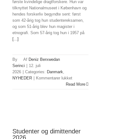
første kvindelige dragtforskere. Hun var
tilknyttet Nationalmuseet i København og
hendes forskerliv begyndte sent: først
som 42-årig tog hun studentereksamen,
og som 51-årig blev hun magister i
etnografi. Som 57-årig tog hun i 1957 på
[...]
By
Deniz Berxwedan
Serinci
|
12. juli
2026
|
Categories:
Danmark
,
til
NYHEDER
|
Kommentarer lukket
Kurdiske
Read More
genstande
på
Danmarks
Nationalmuseum
Studenter og dimittender
2026