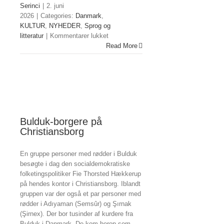
Serinci
|
2. juni
2026
|
Categories:
Danmark
,
KULTUR
,
NYHEDER
,
Sprog og
til
litteratur
|
Kommentarer lukket
Q
Read More
&
A
om
Kurdisk
Skole
i
København
Bulduk-borgere på
Christiansborg
En gruppe personer med rødder i Bulduk
besøgte i dag den socialdemokratiske
folketingspolitiker Fie Thorsted Hækkerup
på hendes kontor i Christiansborg. Iblandt
gruppen var der også et par personer med
rødder i Adıyaman (Semsûr) og Şırnak
(Şirnex). Der bor tusinder af kurdere fra
Bulduk i Danmark. De kom herop som