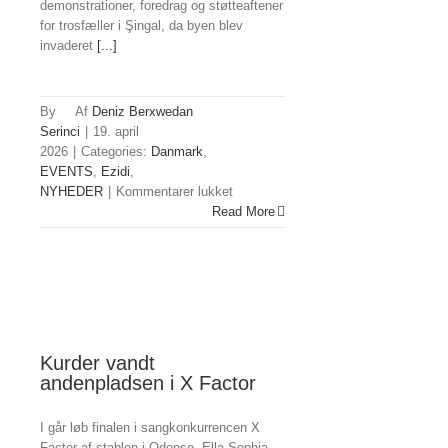
demonstrationer, foredrag og støtteaftener
for trosfæller i Şingal, da byen blev
invaderet
[...]
By
Deniz Berxwedan
Serinci
|
19. april
2026
|
Categories:
Danmark
,
EVENTS
,
Ezidi
,
til
NYHEDER
|
Kommentarer lukket
Ezidier
Read More
fejrede
Çarşema
Sor
Kurder vandt
andenpladsen i X Factor
I går løb finalen i sangkonkurrencen X
Factor af stablen i Odense. Ella Sophia