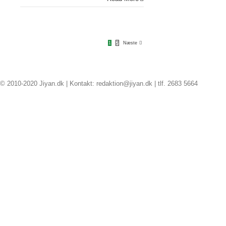
vandt
andenpladsen
i
X
1
2
Næste
Factor
© 2010-2020 Jiyan.dk | Kontakt: redaktion@jiyan.dk | tlf. 2683 5664
facebook
twitter