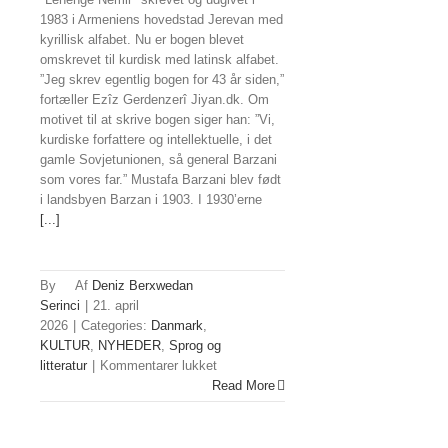
1983 i Armeniens hovedstad Jerevan med
kyrillisk alfabet. Nu er bogen blevet
omskrevet til kurdisk med latinsk alfabet.
”Jeg skrev egentlig bogen for 43 år siden,”
fortæller Ezîz Gerdenzerî Jiyan.dk. Om
motivet til at skrive bogen siger han: ”Vi,
kurdiske forfattere og intellektuelle, i det
gamle Sovjetunionen, så general Barzani
som vores far.” Mustafa Barzani blev født
i landsbyen Barzan i 1903. I 1930’erne
[...]
By
Deniz Berxwedan
Serinci
|
21. april
2026
|
Categories:
Danmark
,
KULTUR
,
NYHEDER
,
Sprog og
til
litteratur
|
Kommentarer lukket
Dansk-
Read More
kurder
udgiver
bog