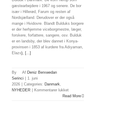
gæstearbejdere i 1967 og senere. De bor
især i Hillerød, Farum og resten af
Nordsjælland. Derudover er der også
mange i Hvidovre. Blandt Bulduks borgere
er der herhjemme viceborgmestre, læger,
forskere, forfattere, sangere, osv. Bulduk
er en landsby, der blev dannet i Konya-
provinsen i 1853 af kurdere fra Adıyaman,
Elazığ,
[...]
By
Deniz Berxwedan
Serinci
|
1. juni
2026
|
Categories:
Danmark
,
til
NYHEDER
|
Kommentarer lukket
Bulduk-
Read More
borgere
på
Christiansborg