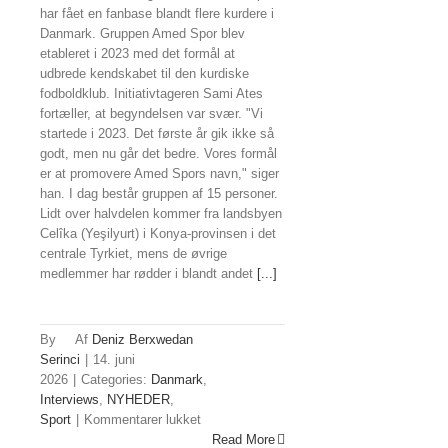
har fået en fanbase blandt flere kurdere i
Danmark. Gruppen Amed Spor blev
etableret i 2023 med det formål at
udbrede kendskabet til den kurdiske
fodboldklub. Initiativtageren Sami Ates
fortæller, at begyndelsen var svær. "Vi
startede i 2023. Det første år gik ikke så
godt, men nu går det bedre. Vores formål
er at promovere Amed Spors navn," siger
han. I dag består gruppen af 15 personer.
Lidt over halvdelen kommer fra landsbyen
Celîka (Yeşilyurt) i Konya-provinsen i det
centrale Tyrkiet, mens de øvrige
medlemmer har rødder i blandt andet
[...]
By
Deniz Berxwedan
Serinci
|
14. juni
2026
|
Categories:
Danmark
,
Interviews
,
NYHEDER
,
til
Sport
|
Kommentarer lukket
Amed
Read More