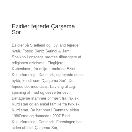
om
Mustafa
Barzanî
Ezidier fejrede Çarşema
Sor
Ezidier på Sjælland og i Jylland fejrede
nytår. Fotos: Deniz Serinci & Jamil
Sheikho I onsdags mødtes tilhængere af
religionen ezidisme i Tingbjerg i
København, fra miljøet omkring Ezidi
Kulturforening i Danmark, og fejrede deres
nytår, kendt som ”Çarşema Sor”. De
fejrede det med dans, farvning af æg,
spisning af mad og desserter osv.
Deltagerne stammer primært fra irakisk
Kurdistan og en enkel familie fra tyrkisk
Kurdistan. De har boet i Danmark siden
1980’erne og dannede i 2007 Ezidi
Kulturforening i Danmark. Foreningen har
siden afholdt Çarşema Sor,