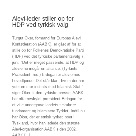
Alevi-leder stiller op for
HDP ved tyrkisk valg
Turgut Öker, formand for Europas Alevi
Konføderation (AABK), er gået af for at
stille op for Folkenes Demokratiske Parti
(HDP) ved det tyrkiske parlamentsvalg 7.
juni. "Det er meget passende, at HDP og
alevierne indgår en alliance. (Tyrkiets
Præsident, red.) Erdogan er aleviernes
hovedfjende. Det står klart, hvem der har
ydet en stor indsats mod Islamisk Stat,"
siger Öker til den tyrkiske presse. AABK
har ofte beskyldt præsident Erdogan for
at ville undergrave landets sekulære
fundament og islamisere Tyrkiet. Indtil nu
har Öker, der er etnisk tyrker, boet i
Tyskland, hvor han ledede den største
Alevi-organisation AABK siden 2002.
AABK
[...]