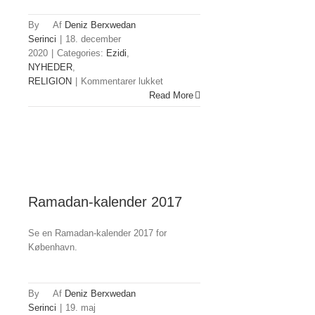
By
Deniz Berxwedan
Serinci
|
18. december
2020
|
Categories:
Ezidi
,
NYHEDER
,
til
RELIGION
|
Kommentarer lukket
Ezidier
Read More
fejrer
helligdag
Ramadan-kalender 2017
Se en Ramadan-kalender 2017 for
København.
By
Deniz Berxwedan
Serinci
|
19. maj