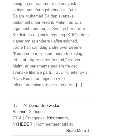
uenig og det samme er en assyrisk
aktivist udenfor rigsforbundet. Foto:
Salam Muhamad Da den svenske
parlamentariker Fredrik Malm i en avis
argumenterede for, at Sverige bør støtte
Kurdistans regionale regering (KRG) i dets
planer om at erklære uafhængighed,
trådte han samtidig andre over tæerne.
"Kurderne har, ligesom andre folkeslag,
ret til at afgøre deres fremtid," skriver
Malm, et parlamentsmedlem fra det
svenske liberale parti, i SvD Nyheter avis.
”Hvis Kurdistan-regionen ved
folkeafstemning vælger at erklære
[...]
By
Deniz Berxwedan
Serinci
|
3. august
2014
|
Categories:
Kristendom
,
til
NYHEDER
|
Kommentarer lukket
Assyrere
Read More
i