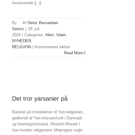
favoriserede
[...]
By
Deniz Berxwedan
Serinci
|
19. juli
2024
|
Categories:
Alevi
,
Islam
,
NYHEDER
,
til
RELIGION
|
Kommentarer lukket
Hussein
Read More
og
martyriet
i
Karbala
Det tror yarsanier på
Baseret på Introduktion til Yari-religionen,
godkendt af Yari-trossamfund i Danmark
og foreningsformand, Shoresh Moradi I
Iran kendes religionens tilhængere nogle