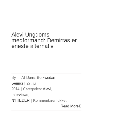
Sverige
imod
kurdisk
uafhængighed
Alevi Ungdoms
medformand: Demirtas er
eneste alternativ
.
By
Deniz Berxwedan
Serinci
|
27. juli
2014
|
Categories:
Alevi
,
Interviews
,
til
NYHEDER
|
Kommentarer lukket
Alevi
Read More
Ungdoms
medformand:
Demirtas