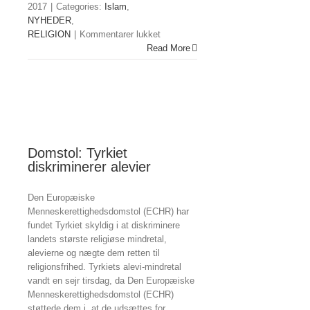
2017
|
Categories:
Islam
,
NYHEDER
,
til
RELIGION
|
Kommentarer lukket
Ramadan-
Read More
kalender
2017
Domstol: Tyrkiet
diskriminerer alevier
Den Europæiske
Menneskerettighedsdomstol (ECHR) har
fundet Tyrkiet skyldig i at diskriminere
landets største religiøse mindretal,
alevierne og nægte dem retten til
religionsfrihed. Tyrkiets alevi-mindretal
vandt en sejr tirsdag, da Den Europæiske
Menneskerettighedsdomstol (ECHR)
støttede dem i, at de udsættes for