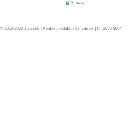
er
1
2
Næste
eneste
alternativ
© 2010-2020 Jiyan.dk | Kontakt: redaktion@jiyan.dk | tlf. 2683 5664
facebook
twitter