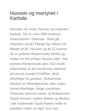
Hussein og martyriet i
Karbala
Historien om imam Hussein og martyriet i
Karbala. Der er cirka 2000 kurdiske
shiamuslimer i Danmark. Hvad går
shiaislam ud på? Mange har måske set
billeder af Ali, Hussein og de 12 imamer.
De er profeten Muhammeds familie og
kaldes for Ahl al-Bayt (Husets folk). Ved
profeten Muhammeds død i 632 skulle
lederskabet af det muslimske samfund
(al-umma) overgå til kaliffen, altså
efterfølger for profeten. Muhammed
efterlod sin tilhængerskare uden nogen
formel efterfølger, ifølge sunniislam.
Shiaislam derimod mener, at Muhammed i
Ghadir Khumm mellem Mekka og Medina
i det nuværende Saudi-Arabien holdt en
prædiken inden sin død, hvor han