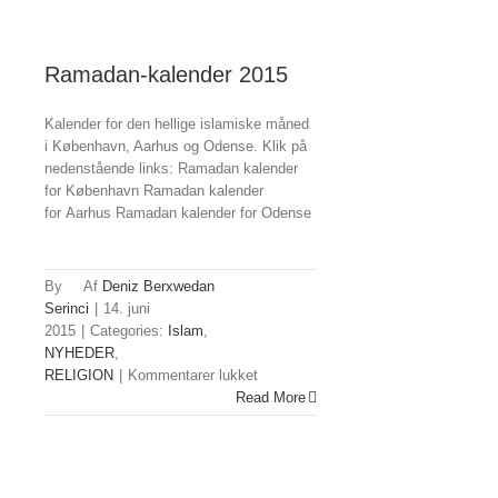
Ramadan-kalender 2015
Kalender for den hellige islamiske måned
i København, Aarhus og Odense. Klik på
nedenstående links: Ramadan kalender
for København Ramadan kalender
for Aarhus Ramadan kalender for Odense
By
Deniz Berxwedan
Serinci
|
14. juni
2015
|
Categories:
Islam
,
NYHEDER
,
til
RELIGION
|
Kommentarer lukket
Ramadan-
Read More
kalender
2015