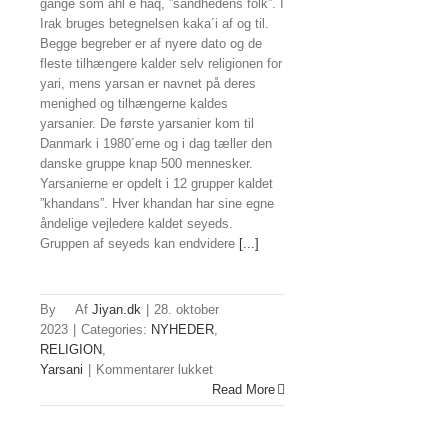
gange som ahl e haq, ”sandhedens folk”. I
Irak bruges betegnelsen kaka´i af og til.
Begge begreber er af nyere dato og de
fleste tilhængere kalder selv religionen for
yari, mens yarsan er navnet på deres
menighed og tilhængerne kaldes
yarsanier. De første yarsanier kom til
Danmark i 1980´erne og i dag tæller den
danske gruppe knap 500 mennesker.
Yarsanierne er opdelt i 12 grupper kaldet
”khandans”. Hver khandan har sine egne
åndelige vejledere kaldet seyeds.
Gruppen af seyeds kan endvidere
[...]
By
Jiyan.dk
|
28. oktober
2023
|
Categories:
NYHEDER
,
RELIGION
,
til
Yarsani
|
Kommentarer lukket
Det
Read More
tror
yarsanier