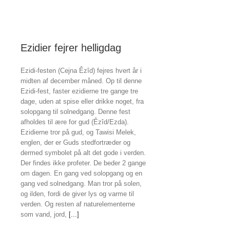
på
Ezidier fejrer helligdag
Ezidi-festen (Cejna Êzîd) fejres hvert år i
midten af december måned. Op til denne
Ezidi-fest, faster ezidierne tre gange tre
dage, uden at spise eller drikke noget, fra
solopgang til solnedgang. Denne fest
afholdes til ære for gud (Êzîd/Ezda).
Ezidierne tror på gud, og Tawisi Melek,
englen, der er Guds stedfortræder og
dermed symbolet på alt det gode i verden.
Der findes ikke profeter. De beder 2 gange
om dagen. En gang ved solopgang og en
gang ved solnedgang. Man tror på solen,
og ilden, fordi de giver lys og varme til
verden. Og resten af naturelementerne
som vand, jord,
[...]