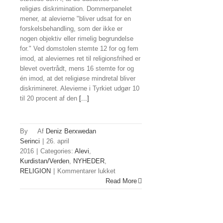
religiøs diskrimination. Dommerpanelet
mener, at alevierne "bliver udsat for en
forskelsbehandling, som der ikke er
nogen objektiv eller rimelig begrundelse
for." Ved domstolen stemte 12 for og fem
imod, at aleviernes ret til religionsfrihed er
blevet overtrådt, mens 16 stemte for og
én imod, at det religiøse mindretal bliver
diskrimineret. Alevierne i Tyrkiet udgør 10
til 20 procent af den
[...]
By
Deniz Berxwedan
Serinci
|
26. april
2016
|
Categories:
Alevi
,
Kurdistan/Verden
,
NYHEDER
,
til
RELIGION
|
Kommentarer lukket
Domstol:
Read More
Tyrkiet
diskriminerer
alevier