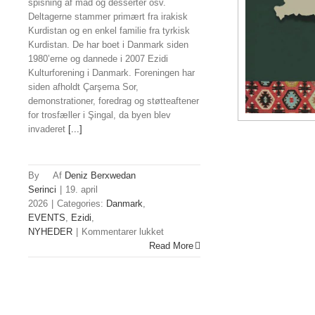
spisning af mad og desserter osv.
Deltagerne stammer primært fra irakisk
Kurdistan og en enkel familie fra tyrkisk
Kurdistan. De har boet i Danmark siden
1980’erne og dannede i 2007 Ezidi
Kulturforening i Danmark. Foreningen har
siden afholdt Çarşema Sor,
demonstrationer, foredrag og støtteaftener
for trosfæller i Şingal, da byen blev
invaderet
[...]
By
Deniz Berxwedan
Serinci
|
19. april
2026
|
Categories:
Danmark
,
EVENTS
,
Ezidi
,
til
NYHEDER
|
Kommentarer lukket
Ezidier
Read More
fejrede
Çarşema
Sor