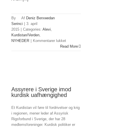
By
Deniz Berxwedan
Serinci
|
3. april
2015
|
Categories:
Alevi
,
Kurdistan/Verden
,
til
NYHEDER
|
Kommentarer lukket
Alevi-
Read More
leder
stiller
op
for
HDP
ved
tyrkisk
Assyrere i Sverige imod
valg
kurdisk uafhængighed
Et Kurdistan vil føre til fordrivelser og krig
i regionen, mener leder af Assyrisk
Rigsforbund i Sverige, der har 28
medlemsforeninger. Kurdisk politiker er