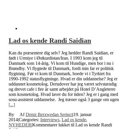
Lad os kende Randi Saidian
Kan du præsentere dig selv? Jeg hedder Randi Saidian, er
født i Urmiye i Østkurdistan/Iran. I 1993 kom jeg til
Danmark som 14-årig. Vi kom til Hundige, men bor i nu i
Brøndby. Vi flygtede til Danmark, fordi min far er politisk
flygtning. Før vi kom til Danmark, boede vi i Tyrkiet fra
1990-1992 statusflygtninge. Hvad er din uddannelse? Jeg er
uddannet kosmetolog. Derudover har jeg været selvstændig
og drevet cafe i fire år samt arbejdet på Hotel D’Angleterre
som kosmetolog. Hvad laver du for tiden? Jeg er i gang med
sosu-assistent uddannelse. Jeg træner også 3 gange om ugen
[...]
By
Deniz Berxwedan Serinci
|
19. januar
2014
|
Categories:
Interviews
,
Lad os kende
,
NYHEDER
|
Kommentarer lukket
til Lad os kende Randi