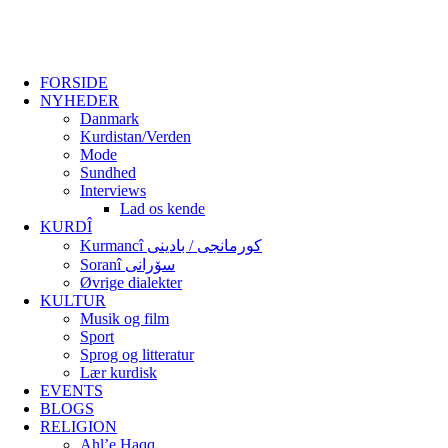
FORSIDE
NYHEDER
Danmark
Kurdistan/Verden
Mode
Sundhed
Interviews
Lad os kende
KURDÎ
Kurmancî کورمانجی / بادینی
Soranî سۆرانی
Øvrige dialekter
KULTUR
Musik og film
Sport
Sprog og litteratur
Lær kurdisk
EVENTS
BLOGS
RELIGION
Ahl’e Haqq