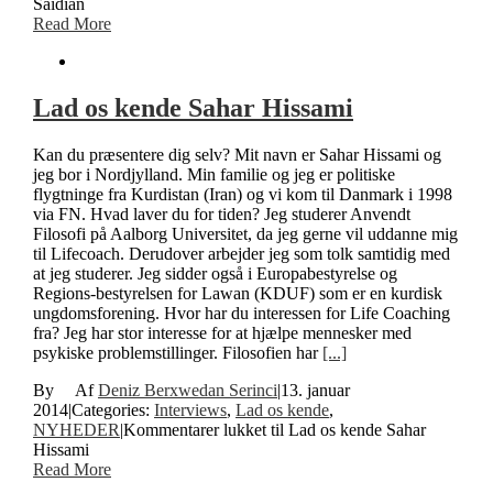
Saidian
Read More
Lad os kende Sahar Hissami
Kan du præsentere dig selv? Mit navn er Sahar Hissami og
jeg bor i Nordjylland. Min familie og jeg er politiske
flygtninge fra Kurdistan (Iran) og vi kom til Danmark i 1998
via FN. Hvad laver du for tiden? Jeg studerer Anvendt
Filosofi på Aalborg Universitet, da jeg gerne vil uddanne mig
til Lifecoach. Derudover arbejder jeg som tolk samtidig med
at jeg studerer. Jeg sidder også i Europabestyrelse og
Regions-bestyrelsen for Lawan (KDUF) som er en kurdisk
ungdomsforening. Hvor har du interessen for Life Coaching
fra? Jeg har stor interesse for at hjælpe mennesker med
psykiske problemstillinger. Filosofien har
[...]
By
Deniz Berxwedan Serinci
|
13. januar
2014
|
Categories:
Interviews
,
Lad os kende
,
NYHEDER
|
Kommentarer lukket
til Lad os kende Sahar
Hissami
Read More