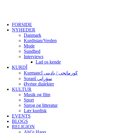
FORSIDE
NYHEDER
Danmark
Kurdistan/Verden
Mode
Sundhed
Interviews
Lad os kende
KURDÎ
Kurmancî کورمانجی / بادینی
Soranî سۆرانی
Øvrige dialekter
KULTUR
Musik og film
Sport
Sprog og litteratur
Lær kurdisk
EVENTS
BLOGS
RELIGION
Ahl’e Haqq