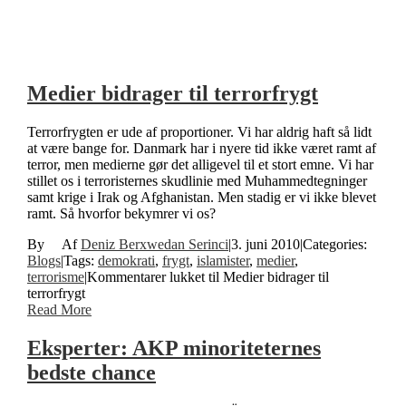
Medier bidrager til terrorfrygt
Terrorfrygten er ude af proportioner. Vi har aldrig haft så lidt
at være bange for. Danmark har i nyere tid ikke været ramt af
terror, men medierne gør det alligevel til et stort emne. Vi har
stillet os i terroristernes skudlinie med Muhammedtegninger
samt krige i Irak og Afghanistan. Men stadig er vi ikke blevet
ramt. Så hvorfor bekymrer vi os?
By
Deniz Berxwedan Serinci
|
3. juni 2010
|
Categories:
Blogs
|
Tags:
demokrati
,
frygt
,
islamister
,
medier
,
terrorisme
|
Kommentarer lukket
til Medier bidrager til
terrorfrygt
Read More
Eksperter: AKP minoriteternes
bedste chance