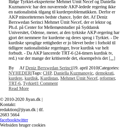
Ifølge Tyrkiet-eksperterne Mehmet Ümit Necef og Daniella
Kuzmanovic har den nuværende AKP-ledede regering ikke
en nationalistisk tilgang til kurderproblematikken. Derfor er
AKP minoriteternes bedste chance, lyder det. Af Deniz
Berxwedan Serinci Mehmet Ümit Necef, der er lektor og
Ph.d. på Center for Mellemøststudier på Syddansk
Universitet, Odense, mener, at den tyrkiske AKP-regering har
gjort det nemmere for kurderne og deres sprog i Tyrkiet. - De
kurdiske sproglige rettigheder er jo blevet bedre i forhold til
tidligere nationalistiske regeringer, hvor kurdisk var helt
forbudt. - Da AKP lancerede TRT-6 (24-timers kurdisk tv,
red.) var der mange der kritiserede det, eksempelvis det
[...]
By
Deniz Berxwedan Serinci
|
19. april 2010
|
Categories:
NYHEDER
|
Tags:
CHP
,
Daniella Kuzmanovic
,
demokrati
,
kurdere
,
kurdisk
,
Kurdistan
,
Mehmet Ümit Necef
,
reformer
,
TRT-6
,
Tyrkiet
|
1 Comment
Read More
© 2010-2020 Jiyan.dk |
Kontakt:
redaktion@jiyan.dk | tlf.
2683 5664
facebook
twitter
Websiden bruger cookies