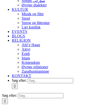
Soranî سۆرانی
Øvrige dialekter
KULTUR
Musik og film
Sport
Sprog og litteratur
Lær kurdisk
EVENTS
BLOGS
RELIGION
Ahl’e Haqq
Alevi
Ezidi
Islam
Kristendom
Øvrige religioner
Zarathustrianisme
KONTAKT
Søg efter:
Søg efter: