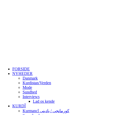
FORSIDE
NYHEDER
Danmark
Kurdistan/Verden
Mode
Sundhed
Interviews
Lad os kende
KURDÎ
Kurmancî کورمانجی / بادینی