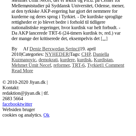
Mehmet Ümit Necef, der er lektor og Ph.d. på Center for
Mellemøststudier på Syddansk Universitet, Odense, mener,
at den tyrkiske AKP-regering har gjort det nemmere for
kurderne og deres sprog i Tyrkiet. - De kurdiske sproglige
rettigheder er jo blevet bedre i forhold til tidligere
nationalistiske regeringer, hvor kurdisk var helt forbudt. -
Da AKP lancerede TRT-6 (24-timers kurdisk tv, red.) var
der mange der kritiserede det, eksempelvis det
[...]
By
Deniz Berxwedan Serinci
|
19. april
2010
|
Categories:
NYHEDER
|
Tags:
CHP
,
Daniella
Kuzmanovic
,
demokrati
,
kurdere
,
kurdisk
,
Kurdistan
,
Mehmet Ümit Necef
,
reformer
,
TRT-6
,
Tyrkiet
|
1 Comment
Read More
© 2010-2020 Jiyan.dk |
Kontakt:
redaktion@jiyan.dk | tlf.
2683 5664
facebook
twitter
Websiden bruger
cookies og analytics.
Ok