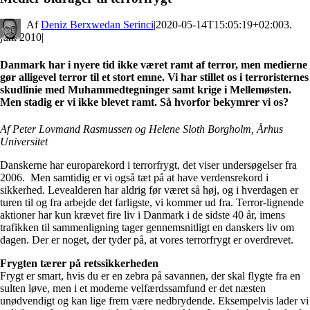
By
Deniz Berxwedan Serinci
|
2020-05-14T15:05:19+02:00
3.
juni 2010
|
Danmark har i nyere tid ikke været ramt af terror, men medierne
gør alligevel terror til et stort emne. Vi har stillet os i terroristernes
skudlinie med Muhammedtegninger samt krige i Mellemøsten.
Men stadig er vi ikke blevet ramt. Så hvorfor bekymrer vi os?
Af Peter Lovmand Rasmussen og Helene Sloth Borgholm, Århus
Universitet
Danskerne har europarekord i terrorfrygt, det viser undersøgelser fra
2006. Men samtidig er vi også tæt på at have verdensrekord i
sikkerhed. Levealderen har aldrig før været så høj, og i hverdagen er
turen til og fra arbejde det farligste, vi kommer ud fra. Terror-lignende
aktioner har kun krævet fire liv i Danmark i de sidste 40 år, imens
trafikken til sammenligning tager gennemsnitligt en danskers liv om
dagen. Der er noget, der tyder på, at vores terrorfrygt er overdrevet.
Frygten tærer på retssikkerheden
Frygt er smart, hvis du er en zebra på savannen, der skal flygte fra en
sulten løve, men i et moderne velfærdssamfund er det næsten
unødvendigt og kan lige frem være nedbrydende. Eksempelvis lader vi