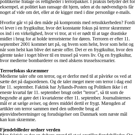
politikerne fratage os rettigheder i terrorpakker. I praksis betyder det for
eksempel, at politiet kan ransage dit hjem, uden at du nødvendigvis får
noget af vide om det, eller at de kigger med i dine personlige e-mails.
Hvorfor går vi på den måde på kompromis med retssikkerheden? Fordi
vi lever i en frygtkultur, hvor det konstante fokus på terror skræmmer
os ind i en virkelighed, hvor vi tror, at vi er nødt til at tage drastiske
midler i brug for at holde terroristerne for døren. Terroren er efter 11.
september 2001 kommet tæt på, og hvem som helst, hvor som helst og
når som helst kan blive det næste offer. Det er en frygtkultur, hvor den
glemte taske i toget bliver til en trussel på vores liv. Og en frygtkultur,
hvor medierne bombarderer os med alskens trusselsscenarier.
Terrorfokus skræmmer
Medierne taler ofte om terror, og er derfor med til at påvirke os ved at
sætte det på dagsordenen. Og de taler meget mere om terror i dag end
før 11. september. Faktisk har Jyllands-Posten og Politiken ikke i et
eneste kvartal før 11. september brugt ordet ”terror”, så tit som de
begyndte at gøre det i kvartalerne efter 11. september. Journalisternes
mål er at sælge aviser, og deres middel dertil er frygt. Mængden af
artikler om terror sammen med den udbredte brug af
øjenvidneberetninger og forudsigelser om Danmark som næste mål
kan kun skræmme.
Fjendebilleder ordner verden