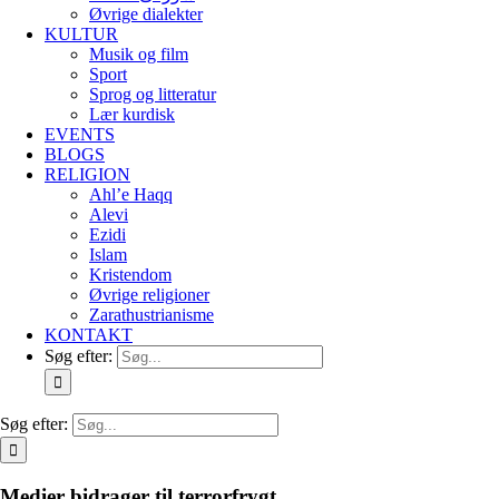
Øvrige dialekter
KULTUR
Musik og film
Sport
Sprog og litteratur
Lær kurdisk
EVENTS
BLOGS
RELIGION
Ahl’e Haqq
Alevi
Ezidi
Islam
Kristendom
Øvrige religioner
Zarathustrianisme
KONTAKT
Søg efter:
Søg efter:
Medier bidrager til terrorfrygt