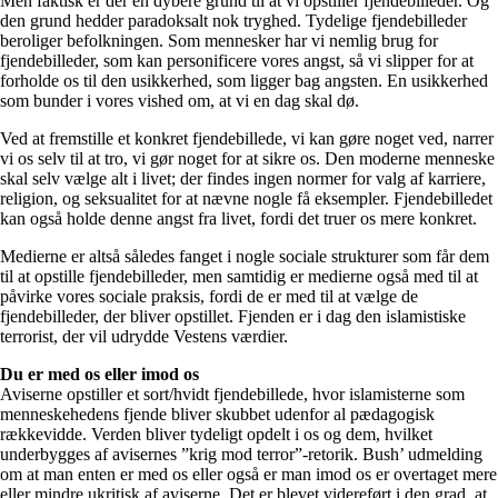
Men faktisk er der en dybere grund til at vi opstiller fjendebilleder. Og
den grund hedder paradoksalt nok tryghed. Tydelige fjendebilleder
beroliger befolkningen. Som mennesker har vi nemlig brug for
fjendebilleder, som kan personificere vores angst, så vi slipper for at
forholde os til den usikkerhed, som ligger bag angsten. En usikkerhed
som bunder i vores vished om, at vi en dag skal dø.
Ved at fremstille et konkret fjendebillede, vi kan gøre noget ved, narrer
vi os selv til at tro, vi gør noget for at sikre os. Den moderne menneske
skal selv vælge alt i livet; der findes ingen normer for valg af karriere,
religion, og seksualitet for at nævne nogle få eksempler. Fjendebilledet
kan også holde denne angst fra livet, fordi det truer os mere konkret.
Medierne er altså således fanget i nogle sociale strukturer som får dem
til at opstille fjendebilleder, men samtidig er medierne også med til at
påvirke vores sociale praksis, fordi de er med til at vælge de
fjendebilleder, der bliver opstillet. Fjenden er i dag den islamistiske
terrorist, der vil udrydde Vestens værdier.
Du er med os eller imod os
Aviserne opstiller et sort/hvidt fjendebillede, hvor islamisterne som
menneskehedens fjende bliver skubbet udenfor al pædagogisk
rækkevidde. Verden bliver tydeligt opdelt i os og dem, hvilket
underbygges af avisernes ”krig mod terror”-retorik. Bush’ udmelding
om at man enten er med os eller også er man imod os er overtaget mere
eller mindre ukritisk af aviserne. Det er blevet videreført i den grad, at