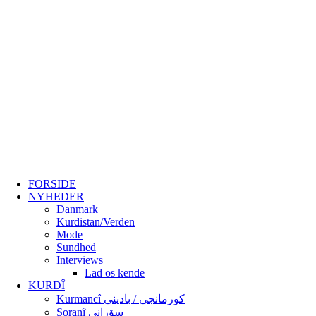
FORSIDE
NYHEDER
Danmark
Kurdistan/Verden
Mode
Sundhed
Interviews
Lad os kende
KURDÎ
Kurmancî کورمانجی / بادینی
Soranî سۆرانی