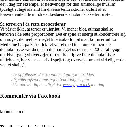
det i dag for eksempel er nødvendigt for den almindelige muslim
tydeligt at tage afstand fra diverse terroraktioner udført af et
forsvindende lille mindretal bestående af islamistiske terrorister.
Se terroren i de rette proportioner
Vi påstår ikke, at terror er ufarligt. Vi mener blot, at man skal se
terroren i de rette proportioner. Det er spild af energi at koncentrere sig
om noget, der reelt er meget lille risiko for, at man kommer ud for.
Medierne har på 8 år effektivt været med til at underminere de
demokratiske værdier, som det har taget os de sidste 200 år at bygge
op. Hver gang vi overvejer, om vi skal afgive flere demokratiske
rettigheder, bør vi se os selv i spejlet og overveje om det virkelig er den
vej, vi skal gå.
De opfattelser, der kommer til udtryk i artiklen
afspejler afsenderens egne holdninger og er
ikke nødvendigvis udtryk for
www.jiyan.dk’s
mening
Kommentér via Facebook
kommentarer