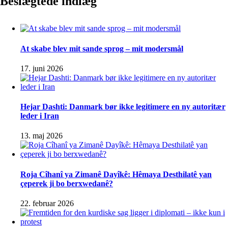
Beslægtede indlæg
At skabe blev mit sande sprog – mit modersmål
17. juni 2026
Hejar Dashti: Danmark bør ikke legitimere en ny autoritær
leder i Iran
13. maj 2026
Roja Cîhanî ya Zimanê Dayîkê: Hêmaya Desthilatê yan
çeperek ji bo berxwedanê?
22. februar 2026