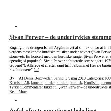
Şivan Perwer – de undertryktes stemm
Engang blev drengen Ismail Aygün tævet af sin rektor for at tale 
verdens mest kendte kurdiske musiker under navnet Şivan Perwer 
stormvejr. En koncert med den kurdiske sanger Şivan Perwer er si
egentlig så populær? Şivan Perwer debuterede som sanger i 
Govend”). Allerede et år efter sang han i albummet Hevalê barg
revolutionære"
[...]
By
Deniz Berxwedan Serinci
|
17. maj 2013
|
Categories:
KU
Kemiske Ali
,
koncert
,
kurder
,
kurdere
,
kurdisk
,
Kurdistan
,
menne
Tyrkiet
|
Kommentarer lukket
til Şivan Perwer – de undertryktes 
Read More
Anfal-ofre traumatiseret hele livet