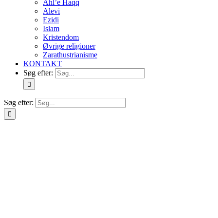
Ahl’e Haqq
Alevi
Ezidi
Islam
Kristendom
Øvrige religioner
Zarathustrianisme
KONTAKT
Søg efter:
Søg efter: