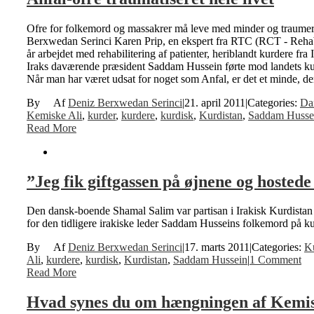
Ofre for folkemord og massakrer må leve med minder og traumer hel
Berxwedan Serinci Karen Prip, en ekspert fra RTC (RCT - Rehabil
år arbejdet med rehabilitering af patienter, heriblandt kurdere 
Iraks daværende præsident Saddam Hussein førte mod landets kur
Når man har været udsat for noget som Anfal, er det et minde, de
By
Deniz Berxwedan Serinci
|
21. april 2011
|
Categories:
Da
Kemiske Ali
,
kurder
,
kurdere
,
kurdisk
,
Kurdistan
,
Saddam Husse
Read More
”Jeg fik giftgassen på øjnene og hostede
Den dansk-boende Shamal Salim var partisan i Irakisk Kurdistan i
for den tidligere irakiske leder Saddam Husseins folkemord på ku
By
Deniz Berxwedan Serinci
|
17. marts 2011
|
Categories:
Ku
Ali
,
kurdere
,
kurdisk
,
Kurdistan
,
Saddam Hussein
|
1 Comment
Read More
Hvad synes du om hængningen af Kemis