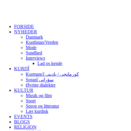
FORSIDE
NYHEDER
Danmark
Kurdistan/Verden
Mode
Sundhed
Interviews
Lad os kende
KURDÎ
Kurmancî کورمانجی / بادینی
Soranî سۆرانی
Øvrige dialekter
KULTUR
Musik og film
Sport
Sprog og litteratur
Lær kurdisk
EVENTS
BLOGS
RELIGION