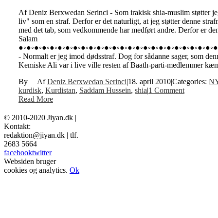
Af Deniz Berxwedan Serinci - Som irakisk shia-muslim støtter jeg
liv" som en straf. Derfor er det naturligt, at jeg støtter denne s
med det tab, som vedkommende har medført andre. Derfor er den
Salam
●◦●◦●◦●◦●◦●◦●◦●◦●◦●◦●◦●◦●◦●◦●◦●◦●◦●◦●◦●◦●◦●◦●◦●◦●◦●
- Normalt er jeg imod dødsstraf. Dog for sådanne sager, som denn
Kemiske Ali var i live ville resten af Baath-parti-medlemmer kæ
By
Deniz Berxwedan Serinci
|
18. april 2010
|
Categories:
N
kurdisk
,
Kurdistan
,
Saddam Hussein
,
shia
|
1 Comment
Read More
© 2010-2020 Jiyan.dk |
Kontakt:
redaktion@jiyan.dk | tlf.
2683 5664
facebook
twitter
Websiden bruger
cookies og analytics.
Ok