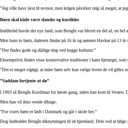
”Jeg ville have læst til revisor, men krigen påvirker mig så meget, at j
Børn skal både være danske og kurdiske
Imidlertid havde det nye land, som Bengîn var blevet en del af, en hel 
Men hans to børn, datteren Jindar på 16 år og sønnen Havkar på 13 år s
”Der findes gode og dårlige ting ved begge kulturer.”
Eksempelvis findes visse konservative traditioner i hans hjemegn, som 
”Det er meget vigtigt, at mine børn selv kan vælge hvem de vil giftes me
”Saddam fortjente at dø”
I 1993 så Bengîn Kurdistan for første gang, siden han kom til Vesten.
Men han vil ikke vende tilbage.
”For vores børn er født i Danmark og går i skole her.”
Dog fastholder Bengîn tilknytningen til sit hjemland. Dels ved at følge