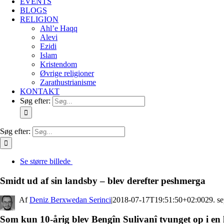
EVENTS
BLOGS
RELIGION
Ahl’e Haqq
Alevi
Ezidi
Islam
Kristendom
Øvrige religioner
Zarathustrianisme
KONTAKT
Søg efter:
Søg efter:
Se større billede
Smidt ud af sin landsby – blev derefter peshmerga
By
Deniz Berxwedan Serinci
|
2018-07-17T19:51:50+02:00
29. s
Som kun 10-årig blev Bengîn Sulivanî tvunget op i en