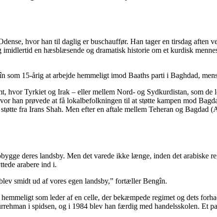
dense, hvor han til daglig er buschauffør. Han tager en tirsdag aften ve
g imidlertid en hæsblæsende og dramatisk historie om et kurdisk mennesk
gîn som 15-årig at arbejde hemmeligt imod Baaths parti i Baghdad, mens 
, hvor Tyrkiet og Irak – eller mellem Nord- og Sydkurdistan, som de lo
hvor han prøvede at få lokalbefolkningen til at støtte kampen mod Bagd
 støtte fra Irans Shah. Men efter en aftale mellem Teheran og Bagdad (Al
ygge deres landsby. Men det varede ikke længe, inden det arabiske re
ttede arabere ind i.
 blev smidt ud af vores egen landsby,” fortæller Bengîn.
hemmeligt som leder af en celle, der bekæmpede regimet og dets forhadt
hman i spidsen, og i 1984 blev han færdig med handelsskolen. Et par 