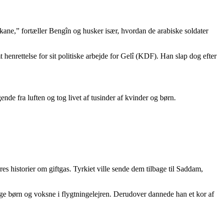
ikane,” fortæller Bengîn og husker især, hvordan de arabiske soldater
henrettelse for sit politiske arbejde for Gelî (KDF). Han slap dog efter
nde fra luften og tog livet af tusinder af kvinder og børn.
es historier om giftgas. Tyrkiet ville sende dem tilbage til Saddam,
nge børn og voksne i flygtningelejren. Derudover dannede han et kor af