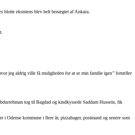
es blotte eksistens blev helt benægtet af Ankara.
t.
vor jeg aldrig ville få muligheden for at se min familie igen’’ fortæller
î Ebdurrehman tog til Bagdad og kindkyssede Saddam Hussein, fik
der i Odense kommune i flere år, pizzabager, postmand og senere som