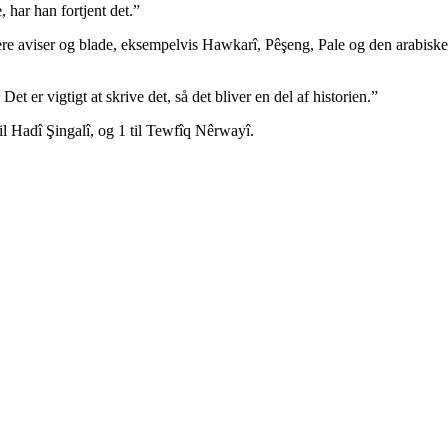
har han fortjent det.”
i flere aviser og blade, eksempelvis Hawkarî, Pêşeng, Pale og den arabi
t er vigtigt at skrive det, så det bliver en del af historien.”
il Hadî Şingalî, og 1 til Tewfîq Nêrwayî.