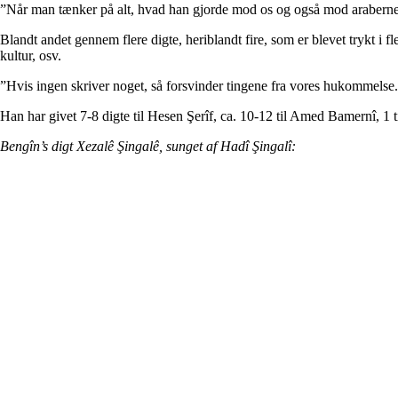
”Når man tænker på alt, hvad han gjorde mod os og også mod araberne, 
Blandt andet gennem flere digte, heriblandt fire, som er blevet trykt 
kultur, osv.
”Hvis ingen skriver noget, så forsvinder tingene fra vores hukommelse. De
Han har givet 7-8 digte til Hesen Şerîf, ca. 10-12 til Amed Bamernî, 1 t
Bengîn’s digt Xezalê Şingalê, sunget af Hadî Şingalî: