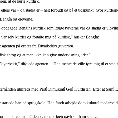
ren, at de lærte kurdisk.
 ellers var – og stadig er – helt forbudt og på et tidspunkt, hvor kurdern
l Bengîn og eleverne.
de opdagede Bengîns kurdisk som ifølge tyrkerne var og stadig er ulovlig
 var selv kurder og fortalte mig på kurdisk,” husker Bengîn:
 agenten på ordrer fra Diyarbekirs guvernør.
disk sprog og at man ikke kan give undervisning i det.”
iyarbekir,” tilføjede agenten. ’’ Han mente de ville føre mig til et sted h
efterhånden utilfreds med Partî Dîmukratî Gelî Kurdistan. Efter at Sam
r startede han på sprogskole. Han fandt arbejde dom kulturel medarbej
 i et parcelhus i Odense, men krigen påvirker ham stadig.