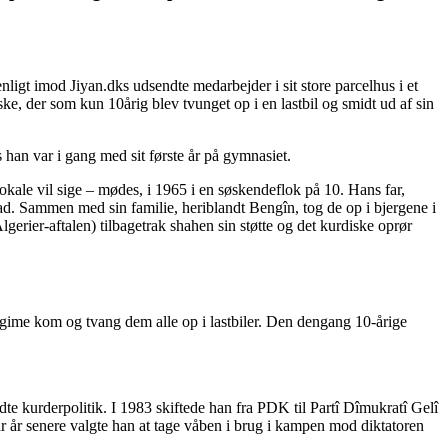
nligt imod Jiyan.dks udsendte medarbejder i sit store parcelhus i et
e, der som kun 10årig blev tvunget op i en lastbil og smidt ud af sin
han var i gang med sit første år på gymnasiet.
kale vil sige – mødes, i 1965 i en søskendeflok på 10. Hans far,
ad. Sammen med sin familie, heriblandt Bengîn, tog de op i bjergene i
gerier-aftalen) tilbagetrak shahen sin støtte og det kurdiske oprør
gime kom og tvang dem alle op i lastbiler. Den dengang 10-årige
e kurderpolitik. I 1983 skiftede han fra PDK til Partî Dîmukratî Gelî
år senere valgte han at tage våben i brug i kampen mod diktatoren