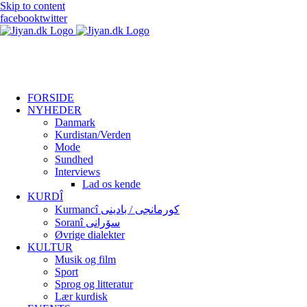
Skip to content
facebook
twitter
FORSIDE
NYHEDER
Danmark
Kurdistan/Verden
Mode
Sundhed
Interviews
Lad os kende
KURDÎ
Kurmancî کورمانجی / بادینی
Soranî سۆرانی
Øvrige dialekter
KULTUR
Musik og film
Sport
Sprog og litteratur
Lær kurdisk