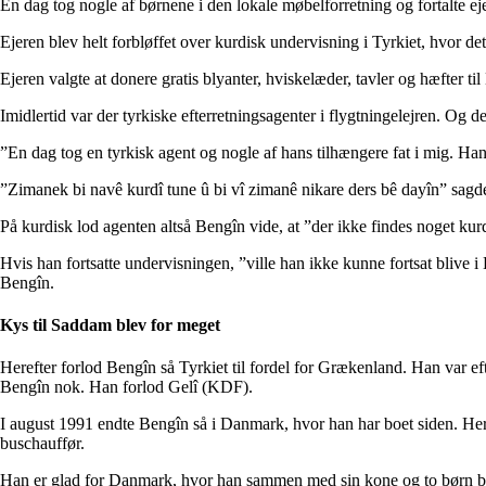
En dag tog nogle af børnene i den lokale møbelforretning og fortalte eje
Ejeren blev helt forbløffet over kurdisk undervisning i Tyrkiet, hvor det
Ejeren valgte at donere gratis blyanter, hviskelæder, tavler og hæfter ti
Imidlertid var der tyrkiske efterretningsagenter i flygtningelejren. Og 
”En dag tog en tyrkisk agent og nogle af hans tilhængere fat i mig. Han
”Zimanek bi navê kurdî tune û bi vî zimanê nikare ders bê dayîn” sagde
På kurdisk lod agenten altså Bengîn vide, at ”der ikke findes noget kur
Hvis han fortsatte undervisningen, ”ville han ikke kunne fortsat blive i D
Bengîn.
Kys til Saddam blev for meget
Herefter forlod Bengîn så Tyrkiet til fordel for Grækenland. Han var 
Bengîn nok. Han forlod Gelî (KDF).
I august 1991 endte Bengîn så i Danmark, hvor han har boet siden. He
buschauffør.
Han er glad for Danmark, hvor han sammen med sin kone og to børn bor