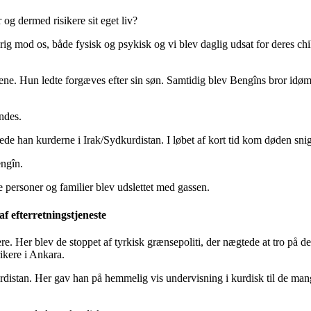
g dermed risikere sit eget liv?
rig mod os, både fysisk og psykisk og vi blev daglig udsat for deres ch
ene. Hun ledte forgæves efter sin søn. Samtidig blev Bengîns bror idømt 
ndes.
de han kurderne i Irak/Sydkurdistan. I løbet af kort tid kom døden snige
engîn.
 personer og familier blev udslettet med gassen.
af efterretningstjeneste
e. Her blev de stoppet af tyrkisk grænsepoliti, der nægtede at tro på der
ikere i Ankara.
urdistan. Her gav han på hemmelig vis undervisning i kurdisk til de ma