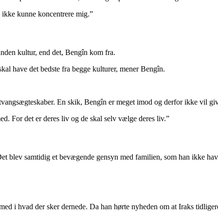
eg ikke kunne koncentrere mig.”
anden kultur, end det, Bengîn kom fra.
kal have det bedste fra begge kulturer, mener Bengîn.
tvangsægteskaber. En skik, Bengîn er meget imod og derfor ikke vil giv
d. For det er deres liv og de skal selv vælge deres liv.”
 Det blev samtidig et bevægende gensyn med familien, som han ikke havd
 med i hvad der sker dernede. Da han hørte nyheden om at Iraks tidliger