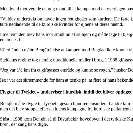
Men hvad motiverede en ung mand til at kæmpe mod en overlegen hær o
“Vi blev undertrykt og havde ingen rettigheder som kurdere. De førte k
talte nedladende til de kurdiske kvinder for øjnene af deres mænd.
I mellemtiden blev hans mor smidt ud af sit hjem og måtte tage til bjerg
en amnesti.
Efterhånden måtte Bengîn indse at kampen mod Bagdad ikke kunne vi
Saddams regime tog nemlig utraditionelle midler i brug. I 1988 giftgasse
“Jeg var 1½ km fra et giftgasset område og kunne se røgen,” husker B
Især var det skræmmende for ham at tænke på, at flere af hans bekendte
Flygter til Tyrkiet – underviser i kurdisk, indtil det bliver opdaget 
Bengîn måtte flygte til Tyrkiet ligesom hundredetusinder af andre kurder
men det blev stoppet efter en intens kampagne fra kurdiske parlamentar
Sidst i 1988 kom Bengîn så til Diyarbekir, hovedbyen i det tyrkiske K
børn, der sang hans digte.