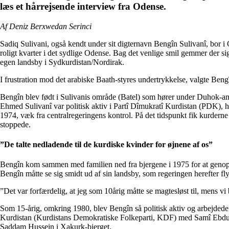
læs et hårrejsende interview fra Odense.
Af Deniz Berxwedan Serinci
Sadiq Sulivani, også kendt under sit digternavn Bengîn Sulivanî, bor i O
roligt kvarter i det sydlige Odense. Bag det venlige smil gemmer der si
egen landsby i Sydkurdistan/Nordirak.
I frustration mod det arabiske Baath-styres undertrykkelse, valgte Ben
Bengîn blev født i Sulivanis område (Batel) som hører under Duhok-amt
Ehmed Sulivanî var politisk aktiv i Partî Dîmukratî Kurdistan (PDK), 
1974, væk fra centralregeringens kontrol. På det tidspunkt fik kurderne
stoppede.
”De talte nedladende til de kurdiske kvinder for øjnene af os”
Bengîn kom sammen med familien ned fra bjergene i 1975 for at genopb
Bengîn måtte se sig smidt ud af sin landsby, som regeringen herefter fly
”Det var forfærdelig, at jeg som 10årig måtte se magtesløst til, mens vi
Som 15-årig, omkring 1980, blev Bengîn så politisk aktiv og arbejdede 
Kurdistan (Kurdistans Demokratiske Folkeparti, KDF) med Samî Ebdurre
Saddam Hussein i Xakurk-bjerget.