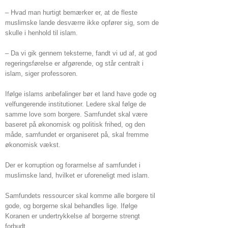
– Hvad man hurtigt bemærker er, at de fleste
muslimske lande desværre ikke opfører sig, som de
skulle i henhold til islam.
– Da vi gik gennem teksterne, fandt vi ud af, at god
regeringsførelse er afgørende, og står centralt i
islam, siger professoren.
Ifølge islams anbefalinger bør et land have gode og
velfungerende institutioner. Ledere skal følge de
samme love som borgere. Samfundet skal være
baseret på økonomisk og politisk frihed, og den
måde, samfundet er organiseret på, skal fremme
økonomisk vækst.
Der er korruption og forarmelse af samfundet i
muslimske land, hvilket er uforeneligt med islam.
Samfundets ressourcer skal komme alle borgere til
gode, og borgerne skal behandles lige. Ifølge
Koranen er undertrykkelse af borgerne strengt
forbudt.