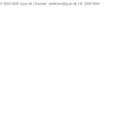
© 2010-2020 Jiyan.dk | Kontakt: redaktion@jiyan.dk | tlf. 2683 5664
facebook
twitter