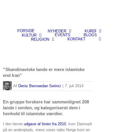
FORSIDE
NYHEDER
KURDÎ
EVENTS
BLOGS
KULTUR
KONTAKT
RELIGION
“Skandinaviske lande er mere islamiske
end Iran”
By
Deniz Berxwedan Serinci
|
7. juli 2014
En gruppe forskere har sammenlignet 208
lande i verden, og kategoriseret dem i
henhold til islamiske værdier.
I den første
udgave af listen fra 2010
, kom Danmark
på en andenplads, mens vores nabo Norge kom en