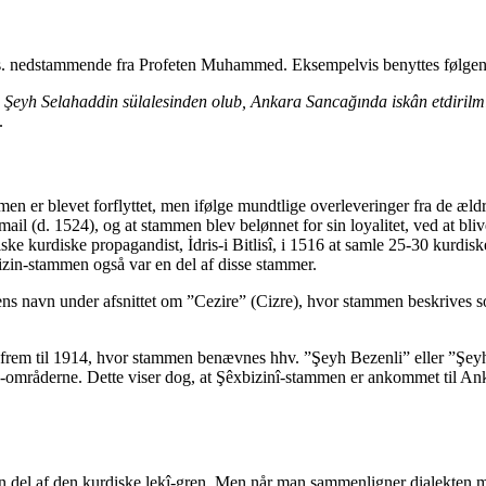
s. nedstammende fra Profeten Muhammed. Eksempelvis benyttes følgen
eyh Selahaddin sülalesinden olub, Ankara Sancağında iskân etdirilmi
.
mmen er blevet forflyttet, men ifølge mundtlige overleveringer fra de æ
l (d. 1524), og at stammen blev belønnet for sin loyalitet, ved at blive
ke kurdiske propagandist, İdris-i Bitlisî, i 1516 at samle 25-30 kurdis
izin-stammen også var en del af disse stammer.
ens navn under afsnittet om ”Cezire” (Cizre), hvor stammen beskrives
g frem til 1914, hvor stammen benævnes hhv. ”Şeyh Bezenli” eller ”Şey
na-områderne. Dette viser dog, at Şêxbizinî-stammen er ankommet til
en del af den kurdiske lekî-gren. Men når man sammenligner dialekten m