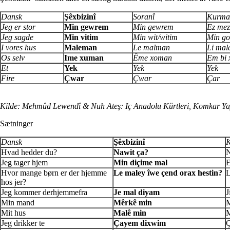
Dansk
Şêxbizinî
Soranî
Kurma
Jeg er stor
Min gewrem
Min gewrem
Ez mez
Jeg sagde
Min vitim
Min wit/witim
Min go
I vores hus
Maleman
Le malman
Li mal
Os selv
Ime xuman
Ême xoman
Em bi 
Et
Yek
Yek
Yek
Fire
Çwar
Çwar
Çar
Kilde: Mehmûd Lewendî & Nuh Ateş: Iç Anadolu Kürtleri, Komkar Yay
Sætninger
Dansk
Şêxbizinî
K
Hvad hedder du?
Nawit
ça?
N
Jeg tager hjem
Min di
çime mal
E
Hvor mange børn er der hjemme
Le maley îwe
çend orax hestin?
L
hos jer?
Jeg kommer derhjemmefra
Je mal diyam
J
Min mand
Mêrkê min
M
Mit hus
Malê min
M
Jeg drikker te
Çayem dixwim
Ç