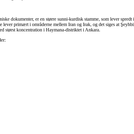
ske dokumenter, er en større sunni-kurdisk stamme, som lever spredt i 
rne lever primært i områderne mellem Iran og Irak, og det siges at Şe
d størst koncentration i Haymana-distriktet i Ankara.
er: