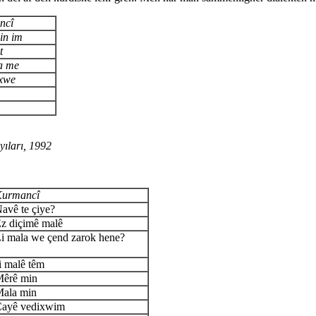
ncî
in im
t
a me
xwe
ıları, 1992
urmancî
avê te çiye?
z diçimê malê
i mala we çend zarok hene?
i malê têm
êrê min
ala min
ayê vedixwim