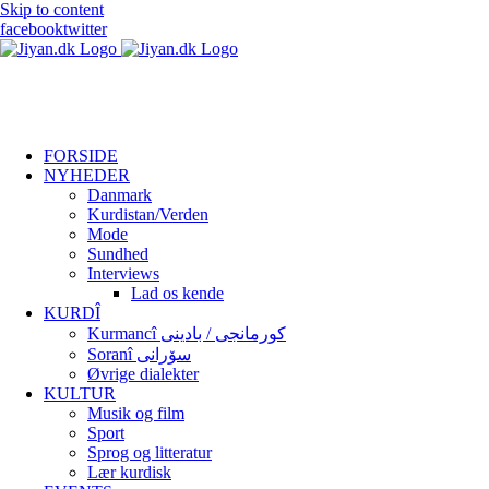
Skip to content
facebook
twitter
FORSIDE
NYHEDER
Danmark
Kurdistan/Verden
Mode
Sundhed
Interviews
Lad os kende
KURDÎ
Kurmancî کورمانجی / بادینی
Soranî سۆرانی
Øvrige dialekter
KULTUR
Musik og film
Sport
Sprog og litteratur
Lær kurdisk