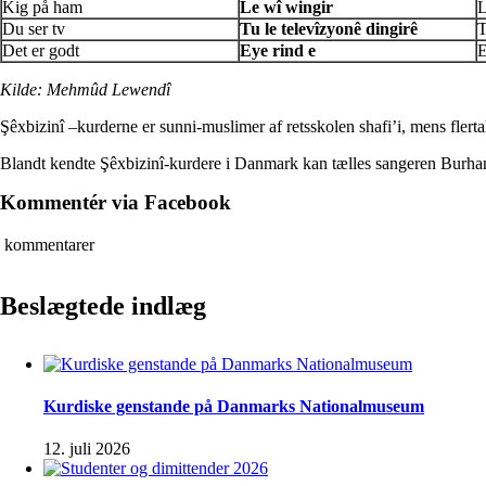
Kig på ham
Le wî wingir
L
Du ser tv
Tu le televîzyonê dingirê
T
Det er godt
Eye rind e
E
Kilde: Mehmûd Lewendî
Şêxbizinî –kurderne er sunni-muslimer af retsskolen shafi’i, mens flerta
Blandt kendte Şêxbizinî-kurdere i Danmark kan tælles sangeren Burh
Kommentér via Facebook
kommentarer
Beslægtede indlæg
Kurdiske genstande på Danmarks Nationalmuseum
12. juli 2026