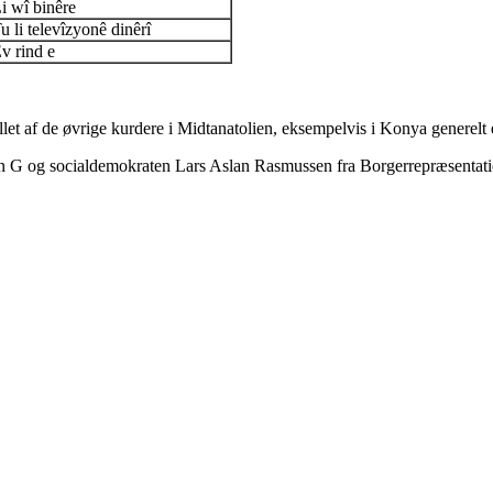
i wî binêre
u li televîzyonê dinêrî
v rind e
llet af de øvrige kurdere i Midtanatolien, eksempelvis i Konya generelt e
an G og socialdemokraten Lars Aslan Rasmussen fra Borgerrepræsenta