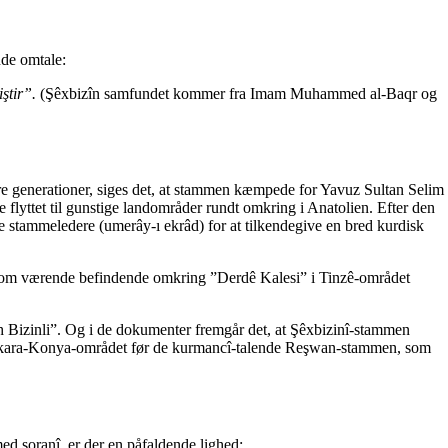
de omtale:
ştir”.
(Şêxbizîn samfundet kommer fra Imam Muhammed
al-Baqr og
ldre generationer, siges det, at stammen kæmpede for Yavuz Sultan Selim
 flyttet til gunstige landområder rundt omkring i Anatolien. Efter den
ke stammeledere (umerây-ı ekrâd) for at tilkendegive en bred kurdisk
 som værende befindende omkring ”Derdê Kalesi” i Tinzê-området
h Bizinli”. Og i de dokumenter fremgår det, at Şêxbizinî-stammen
 Ankara-Konya-området før de kurmancî-talende Reşwan-stammen, som
ed soranî, er der en påfaldende lighed: