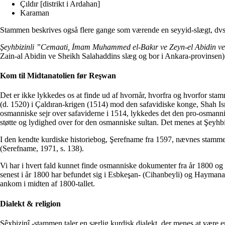
Çıldır [distrikt i Ardahan]
Karaman
Stammen beskrives også flere gange som værende en seyyid-slægt, dv
Şeyhbizinli ”Cemaati, İmam Muhammed el-Bakır ve Zeyn-el Abidin ve Ş
Zain-al Abidin ve Sheikh Salahaddins slæg og bor i Ankara-provinsen)
Kom til Midtanatolien før Reşwan
Det er ikke lykkedes os at finde ud af hvornår, hvorfra og hvorfor sta
(d. 1520) i Çaldıran-krigen (1514) mod den safavidiske konge, Shah Ismai
osmanniske sejr over safaviderne i 1514, lykkedes det den pro-osmannis
støtte og lydighed over for den osmanniske sultan. Det menes at Şeyhb
I den kendte kurdiske historiebog, Şerefname fra 1597, nævnes stamm
(Serefname, 1971, s. 138).
Vi har i hvert fald kunnet finde osmanniske dokumenter fra år 1800 o
senest i år 1800 har befundet sig i Esbkeşan- (Cihanbeyli) og Hayma
ankom i midten af 1800-tallet.
Dialekt & religion
Şêxbizinî -stammen taler en særlig kurdisk dialekt, der menes at være 