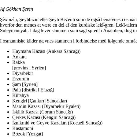
Af Gökhan
Şeren
Şêxbizîn, Şeyhbizin eller Şeyh Bezenli som de også benævnes i osmanni
hvorfor den menes at være en del af den kurdiske lekî-gren. Lekî-tale
Suleymaniyah. I dag lever stammen som sagt spredt i Anatolien, dog me
I osmanniske kilder nævnes stammen i forbindelse med følgende områd
Haymana Kazası (Ankara Sancağı)
Ankara
Rakka
[provins i Syrien]
Diyarbekir
Erzurum
Şam [Syrien]
Palu [distrikt i Elazığ]
Kütahya
Kengiri [Çankırı] Sancakları
Mardin Kazası (Diyarbekir Eyaleti)
İskilib Kazası (Corum Sancağı)
Çerkes Kazası (Kengiri Sancağı)
İznikmid ve Geyve Kazaları (Kocaeli Sancağı)
Kastamoni
Bozok [Yozgat]