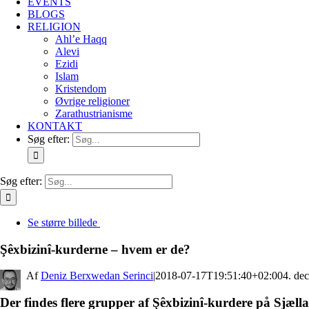
EVENTS
BLOGS
RELIGION
Ahl’e Haqq
Alevi
Ezidi
Islam
Kristendom
Øvrige religioner
Zarathustrianisme
KONTAKT
Søg efter:
Søg efter:
Se større billede
Şêxbizinî-kurderne – hvem er de?
By
Deniz Berxwedan Serinci
|
2018-07-17T19:51:40+02:00
4. de
Der findes flere grupper af Şêxbizinî-kurdere på Sjæl