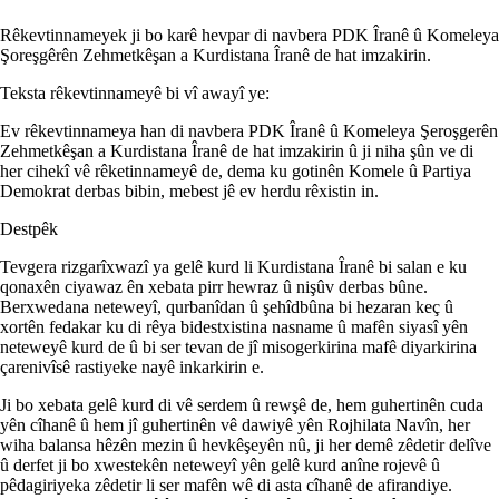
Rêkevtinnameyek ji bo karê hevpar di navbera PDK Îranê û Komeleya
Şoreşgêrên Zehmetkêşan a Kurdistana Îranê de hat imzakirin.
Teksta rêkevtinnameyê bi vî awayî ye:
Ev rêkevtinnameya han di navbera PDK Îranê û Komeleya Şeroşgerên
Zehmetkêşan a Kurdistana Îranê de hat imzakirin û ji niha şûn ve di
her cihekî vê rêketinnameyê de, dema ku gotinên Komele û Partiya
Demokrat derbas bibin, mebest jê ev herdu rêxistin in.
Destpêk
Tevgera rizgarîxwazî ya gelê kurd li Kurdistana Îranê bi salan e ku
qonaxên ciyawaz ên xebata pirr hewraz û nişûv derbas bûne.
Berxwedana neteweyî, qurbanîdan û şehîdbûna bi hezaran keç û
xortên fedakar ku di rêya bidestxistina nasname û mafên siyasî yên
neteweyê kurd de û bi ser tevan de jî misogerkirina mafê diyarkirina
çarenivîsê rastiyeke nayê inkarkirin e.
Ji bo xebata gelê kurd di vê serdem û rewşê de, hem guhertinên cuda
yên cîhanê û hem jî guhertinên vê dawiyê yên Rojhilata Navîn, her
wiha balansa hêzên mezin û hevkêşeyên nû, ji her demê zêdetir delîve
û derfet ji bo xwestekên neteweyî yên gelê kurd anîne rojevê û
pêdagiriyeka zêdetir li ser mafên wê di asta cîhanê de afirandiye.