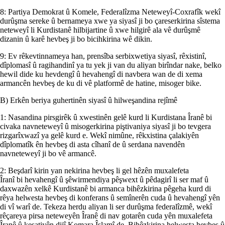
8: Partiya Demokrat û Komele, Federalîzma Neteweyî-Coxrafîk wekî
durûşma sereke û bernameya xwe ya siyasî ji bo çareserkirina sîstema
neteweyî li Kurdistanê hilbijartine û xwe hilgirê ala vê durûşmê
dizanin û karê hevbeş ji bo bicihkirina wê dikin.
9: Ev rêkevtinnameya han, prensîba serbixwetiya siyasî, rêxistinî,
dîplomasî û ragihandinî ya tu yek ji van du aliyan birîndar nake, belko
hewil dide ku hevdengî û hevahengî di navbera wan de di xema
armancên hevbeş de ku di vê platformê de hatine, misoger bike.
B) Erkên beriya guhertinên siyasî û hilweşandina rejîmê
1: Nasandina pirsgirêk û xwestinên gelê kurd li Kurdistana Îranê bi
civaka navneteweyî û misogerkirina piştivaniya siyasî ji bo tevgera
rizgarîxwazî ya gelê kurd e. Wekî nimûne, rêkxistina çalakiyên
dîplomatîk ên hevbeş di asta cîhanî de û serdana navendên
navneteweyî ji bo vê armancê.
2: Beşdarî kirin yan nekirina hevbeş li gel hêzên muxalefeta
Îranî bi hevahengî û şêwirmendiya pêşwext û pêdagirî li ser maf û
daxwazên xelkê Kurdistanê bi armanca bihêzkirina pêgeha kurd di
rêya helwesta hevbeş di konferans û semînerên cuda û hevahengî yên
di vî warî de. Tekeza herdu aliyan li ser durûşma federalîzmê, wekî
rêçareya pirsa neteweyên Îranê di nav gotarên cuda yên muxalefeta
Îranê û kesatiyên dijî Komara Îslamî de. Bihêzkirina helwesta hevbeş û