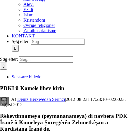
Alevi
Ezidi
Islam
Kristendom
Øvrige religioner
Zarathustrianisme
KONTAKT
Søg efter:
Søg efter:
Se større billede
PDKI û Komele lihev kirin
By
Deniz Berxwedan Serinci
|
2012-08-23T17:23:10+02:00
23.
august 2012
|
Rêkevtinnameya (peymananameya) di navbera PDK
Îranê û Komeleya Şoreşgêrên Zehmetkêşan a
Kurdistana Îranê de.