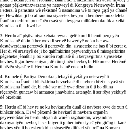
gotara pêşkevtinxwazane ya neteweyî di Kongreya Neteweyên Îrana
Federal û parastina wê rêxistinê û nasandina wê bi raya giştî ya cîhanê
re. Hewildan ji bo afirandina siyasetek hevpar li hemberê muxalefeta
Îranî ku derbirrê prensîbên esasî yên tevgera millî-demokratîk a xelkê
Kurdistan û …hwd be.
3: Herdu alî piştivaniya xebata rewa a gelê kurd li hemû perçeyên
Kurdistanê dikin û her wext li ser vê baweriyê ne ku her awa
desttêwerdana perçeyek ji perçeyên din, siyaseteke ne baş û bi zerar e.
Her di vê arasteyê de ji bo qahîmkirina peywendiyan û misogerkirina
pêgeheke jêhatîtir ji bo kurdên rojhilatê û li berçavgirtina siyaseteke
hevbeş, li gor hewcehiyan, dê rûniştinên hevbeş bi Hikumeta Herêmê
û hêzên siyasî re li Herêma Kurdistanê encam bidin.
4: Komele û Partiya Demokrat, tebayî û yekîtiya neteweyî li
Kurdistana Îranê û bihêzkirina hevxebatê di navbera hêzên siyasî yên
Kurdistana Îranê de, bi erkê ser milê xwe dizanin û ji bo dîtina
rêçareyên guncaw bi armanca jinavbirina astengên li ser rêya yekîtiyê
dê bixebitin.
5: Herdu alî bi hev re ne ku hevkariyên dualî di navbera xwe de xurt û
bihêztir bikin. Di vê pêxemê de hevkarî di navbera organên
peywendîdar ên herdu aliyan di warên ragihandin, weşandina
daxuyaniyên hevbeş li ser bûyer û guhertinên siyasî yên girîng û karê
hevbeş yên ji bo eşkerekirina siyasetên dijî gel yên rejîma Komara