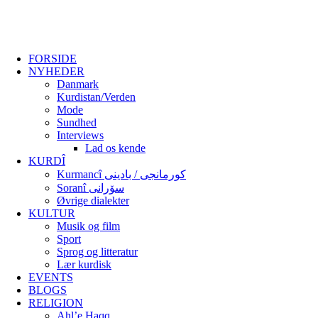
FORSIDE
NYHEDER
Danmark
Kurdistan/Verden
Mode
Sundhed
Interviews
Lad os kende
KURDÎ
Kurmancî کورمانجی / بادینی
Soranî سۆرانی
Øvrige dialekter
KULTUR
Musik og film
Sport
Sprog og litteratur
Lær kurdisk
EVENTS
BLOGS
RELIGION
Ahl’e Haqq