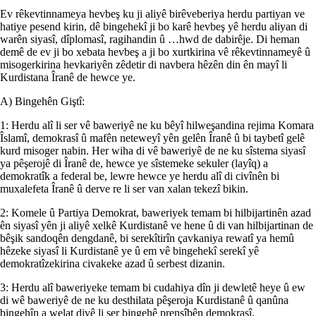
Ev rêkevtinnameya hevbeş ku ji aliyê birêveberiya herdu partiyan ve
hatiye pesend kirin, dê bingehekî ji bo karê hevbeş yê herdu aliyan di
warên siyasî, dîplomasî, ragihandin û …hwd de dabirêje. Di heman
demê de ev ji bo xebata hevbeş a ji bo xurtkirina vê rêkevtinnameyê û
misogerkirina hevkariyên zêdetir di navbera hêzên din ên mayî li
Kurdistana Îranê de hewce ye.
A) Bingehên Giştî:
1: Herdu alî li ser vê baweriyê ne ku bêyî hilweşandina rejima Komara
Îslamî, demokrasî û mafên neteweyî yên gelên Îranê û bi taybetî gelê
kurd misoger nabin. Her wiha di vê baweriyê de ne ku sîstema siyasî
ya pêşerojê di Îranê de, hewce ye sîstemeke sekuler (layîq) a
demokratîk a federal be, lewre hewce ye herdu alî di civînên bi
muxalefeta Îranê û derve re li ser van xalan tekezî bikin.
2: Komele û Partiya Demokrat, baweriyek temam bi hilbijartinên azad
ên siyasî yên ji aliyê xelkê Kurdistanê ve hene û di van hilbijartinan de
bêşik sandoqên dengdanê, bi serekîtirîn çavkaniya rewatî ya hemû
hêzeke siyasî li Kurdistanê ye û em vê bingehekî serekî yê
demokratîzekirina civakeke azad û serbest dizanin.
3: Herdu alî baweriyeke temam bi cudahiya dîn ji dewletê heye û ew
di wê baweriyê de ne ku desthilata pêşeroja Kurdistanê û qanûna
bingehîn a welat divê li ser bingehê prensîbên demokrasî,