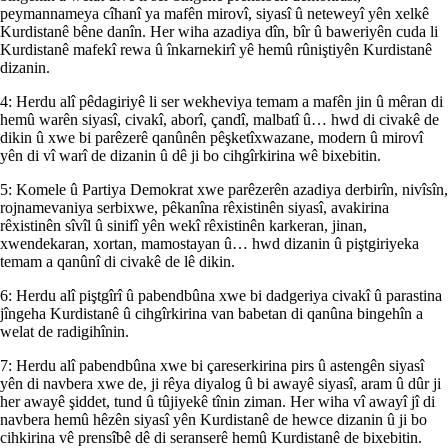
peymannameya cîhanî ya mafên mirovî, siyasî û neteweyî yên xelkê
Kurdistanê bêne danîn. Her wiha azadiya dîn, bîr û baweriyên cuda li
Kurdistanê mafekî rewa û înkarnekirî yê hemû rûniştiyên Kurdistanê
dizanin.
4: Herdu alî pêdagiriyê li ser wekheviya temam a mafên jin û mêran di
hemû warên siyasî, civakî, aborî, çandî, malbatî û… hwd di civakê de
dikin û xwe bi parêzerê qanûnên pêşketîxwazane, modern û mirovî
yên di vî warî de dizanin û dê ji bo cihgîrkirina wê bixebitin.
5: Komele û Partiya Demokrat xwe parêzerên azadiya derbirîn, nivîsîn,
rojnamevaniya serbixwe, pêkanîna rêxistinên siyasî, avakirina
rêxistinên sîvîl û sinifî yên wekî rêxistinên karkeran, jinan,
xwendekaran, xortan, mamostayan û… hwd dizanin û piştgiriyeka
temam a qanûnî di civakê de lê dikin.
6: Herdu alî piştgîrî û pabendbûna xwe bi dadgeriya civakî û parastina
jîngeha Kurdistanê û cihgîrkirina van babetan di qanûna bingehîn a
welat de radigihînin.
7: Herdu alî pabendbûna xwe bi çareserkirina pirs û astengên siyasî
yên di navbera xwe de, ji rêya diyalog û bi awayê siyasî, aram û dûr ji
her awayê şiddet, tund û tûjiyekê tînin ziman. Her wiha vî awayî jî di
navbera hemû hêzên siyasî yên Kurdistanê de hewce dizanin û ji bo
cihkirina vê prensîbê dê di seranserê hemû Kurdistanê de bixebitin.