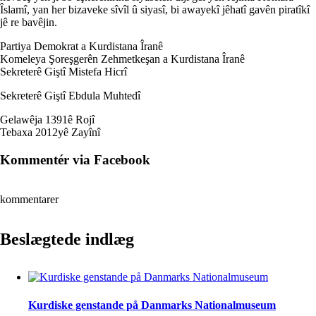
Îslamî, yan her bizaveke sîvîl û siyasî, bi awayekî jêhatî gavên piratîkî
jê re bavêjin.
Partiya Demokrat a Kurdistana Îranê
Komeleya Şoreşgerên Zehmetkeşan a Kurdistana Îranê
Sekreterê Giştî Mistefa Hicrî
Sekreterê Giştî Ebdula Muhtedî
Gelawêja 1391ê Rojî
Tebaxa 2012yê Zayînî
Kommentér via Facebook
kommentarer
Beslægtede indlæg
Kurdiske genstande på Danmarks Nationalmuseum