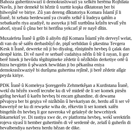
Bahoza guhertinxwazî û demokrasîxwazî ya xelkên herêma Rojhilata
Navîn, ji her demekê bi hêztir û xurttir koşka dîktatoran ber bi
hilweşînê ve biriye. Zû yan dereng dîktatoriya Komara Îslamî jî li
Îranê, bi xebata berdewamî ya civatên xelkê û îradeya qahîm a
xebatkarên riya azadiyê, tu asoyeka ji bilî xurtbûna krîzên tevalî yên
aborî, siyasî û çûna ber bi herifîna yekcarî jê re nayê dîtin.
Muxalefeta Îranê û grûb û aliyên dijî Komara Îslamî yên derveyî welat,
di van du sê salên derbasbûyî de, piştî serhildan û şikestina Tevgera
Kesk li Îranê, dewreke nû ji bo diyalog, rûniştinên hevbeş û çalak dan
destpê kirin. Di vê navê re serbarê cudahiya nêrîn û bîr û rayan, li gor
berê hinek ji hevûdu têgihiştineke zêdetir û nêzîkbûn derketiye ortê û
hizra hevgirtin û şêwazek hewildan ji bo pêkanîna eniya
demokrasîxwaziyê bi durûşma guhertina rejîmê, ji berê zêdetir alîgir
peyda kiriye.
PDK Îranê û Komeleya Şoreşgerên Zehmetkêşan a Kurdistana Îranê,
wekî du hêzên xwedî tecrube ku di vê midetê de li ser komek pirsên
girîng hevkarî û karên hevbeş bi encam gihandine, di dewama
pêvajoya ber bi geşiya vê nizîkbûn û hevkariyan de, herdu alî li ser vê
baweriyê ne ku di rewşeke wiha de, rêkevtin li ser komek xalên
bingehîn ên hevbeş li gor naveroka vê gelaleyê de hewcehiyek
înkarnekirî ye. Di rastiya xwe de, ev platforma hevbeş, wekî serektirîn
rojeva siyasî li hember guhertinên di vê serdemê de, zelalî û guherîn di
hevalbendiya navbera herdu hêzan de dike.