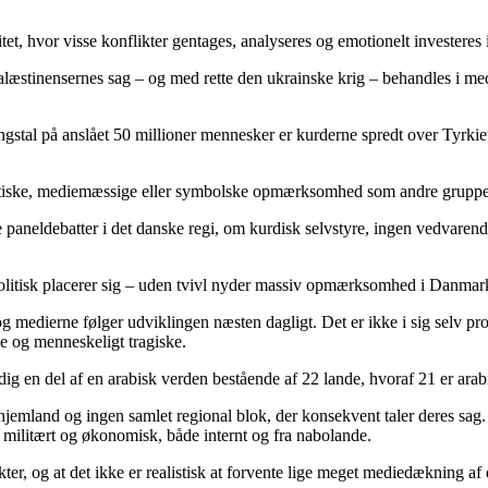
itet, hvor visse konflikter gentages, analyseres og emotionelt investeres
n palæstinensernes sag – og med rette den ukrainske krig – behandles i 
gstal på anslået 50 millioner mennesker er kurderne spredt over Tyrkiet, 
litiske, mediemæssige eller symbolske opmærksomhed som andre gruppe
paneldebatter i det danske regi, om kurdisk selvstyre, ingen vedvarend
litisk placerer sig – uden tvivl nyder massiv opmærksomhed i Danmar
 og medierne følger udviklingen næsten dagligt. Det er ikke i sig selv
se og menneskeligt tragiske.
dig en del af en arabisk verden bestående af 22 lande, hvoraf 21 er arab
t hjemland og ingen samlet regional blok, der konsekvent taler deres sa
, militært og økonomisk, både internt og fra nabolande.
kter, og at det ikke er realistisk at forvente lige meget mediedækning af