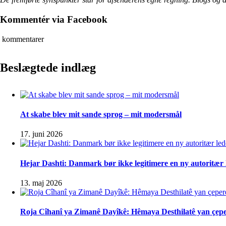
Kommentér via Facebook
kommentarer
Beslægtede indlæg
At skabe blev mit sande sprog – mit modersmål
17. juni 2026
Hejar Dashti: Danmark bør ikke legitimere en ny autoritær l
13. maj 2026
Roja Cîhanî ya Zimanê Dayîkê: Hêmaya Desthilatê yan çep