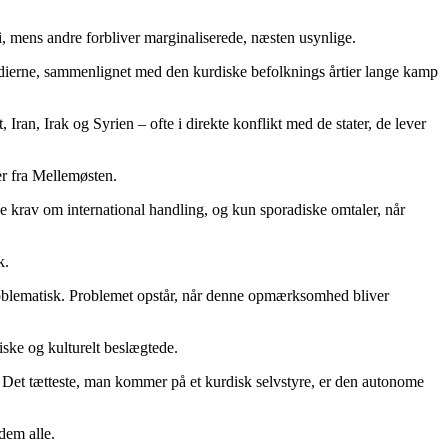
 i, mens andre forbliver marginaliserede, næsten usynlige.
medierne, sammenlignet med den kurdiske befolknings årtier lange kamp
Iran, Irak og Syrien – ofte i direkte konflikt med de stater, de lever
r fra Mellemøsten.
e krav om international handling, og kun sporadiske omtaler, når
k.
 problematisk. Problemet opstår, når denne opmærksomhed bliver
iske og kulturelt beslægtede.
g. Det tætteste, man kommer på et kurdisk selvstyre, er den autonome
 dem alle.