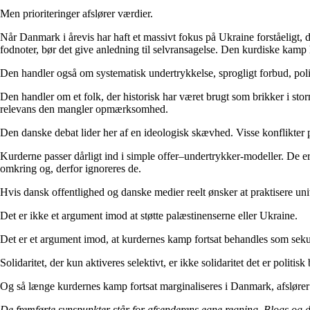
Men prioriteringer afslører værdier.
Når Danmark i årevis har haft et massivt fokus på Ukraine forståeligt,
fodnoter, bør det give anledning til selvransagelse. Den kurdiske kamp
Den handler også om systematisk undertrykkelse, sprogligt forbud, polit
Den handler om et folk, der historisk har været brugt som brikker i stor
relevans den mangler opmærksomhed.
Den danske debat lider her af en ideologisk skævhed. Visse konflikter p
Kurderne passer dårligt ind i simple offer–undertrykker-modeller. De er
omkring og, derfor ignoreres de.
Hvis dansk offentlighed og danske medier reelt ønsker at praktisere uni
Det er ikke et argument imod at støtte palæstinenserne eller Ukraine.
Det er et argument imod, at kurdernes kamp fortsat behandles som seku
Solidaritet, der kun aktiveres selektivt, er ikke solidaritet det er polit
Og så længe kurdernes kamp fortsat marginaliseres i Danmark, afslører 
De fremførte synspunkter står for afsenderens egne regning. Blogs og 