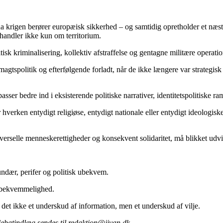
 da krigen berører europæisk sikkerhed – og samtidig opretholder et næs
 handler ikke kun om territorium.
isk kriminalisering, kollektiv afstraffelse og gentagne militære operati
magtspolitik og efterfølgende forladt, når de ikke længere var strategisk
asser bedre ind i eksisterende politiske narrativer, identitetspolitiske
 hverken entydigt religiøse, entydigt nationale eller entydigt ideologis
verselle menneskerettigheder og konsekvent solidaritet, må blikket udvi
ndær, perifer og politisk ubekvem.
isk bekvemmelighed.
det ikke et underskud af information, men et underskud af vilje.
debatindlæg sendes til redaktion@jiyan.dk