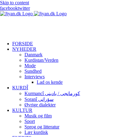
Skip to content
facebook
twitter
FORSIDE
NYHEDER
Danmark
Kurdistan/Verden
Mode
Sundhed
Interviews
Lad os kende
KURDÎ
Kurmancî کورمانجی / بادینی
Soranî سۆرانی
Øvrige dialekter
KULTUR
Musik og film
Sport
Sprog og litteratur
Lær kurdisk