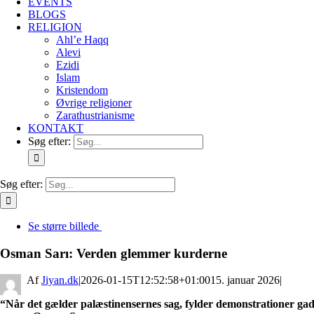
EVENTS
BLOGS
RELIGION
Ahl’e Haqq
Alevi
Ezidi
Islam
Kristendom
Øvrige religioner
Zarathustrianisme
KONTAKT
Søg efter:
Søg efter:
Se større billede
Osman Sarı: Verden glemmer kurderne
By
Jiyan.dk
|
2026-01-15T12:52:58+01:00
15. januar 2026
|
“Når det gælder palæstinensernes sag, fylder demonstrationer gad