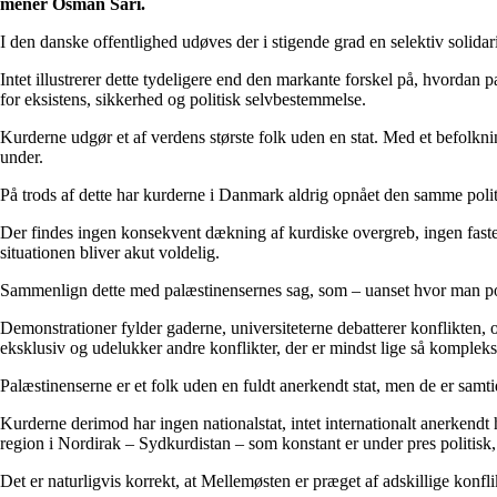
mener Osman Sarı.
I den danske offentlighed udøves der i stigende grad en selektiv solidar
Intet illustrerer dette tydeligere end den markante forskel på, hvorda
for eksistens, sikkerhed og politisk selvbestemmelse.
Kurderne udgør et af verdens største folk uden en stat. Med et befolknin
under.
På trods af dette har kurderne i Danmark aldrig opnået den samme po
Der findes ingen konsekvent dækning af kurdiske overgreb, ingen faste 
situationen bliver akut voldelig.
Sammenlign dette med palæstinensernes sag, som – uanset hvor man po
Demonstrationer fylder gaderne, universiteterne debatterer konflikten,
eksklusiv og udelukker andre konflikter, der er mindst lige så komplek
Palæstinenserne er et folk uden en fuldt anerkendt stat, men de er samti
Kurderne derimod har ingen nationalstat, intet internationalt anerkend
region i Nordirak – Sydkurdistan – som konstant er under pres politisk
Det er naturligvis korrekt, at Mellemøsten er præget af adskillige konfli