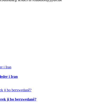
eder i Iran
erek ji bo berxwedanê?