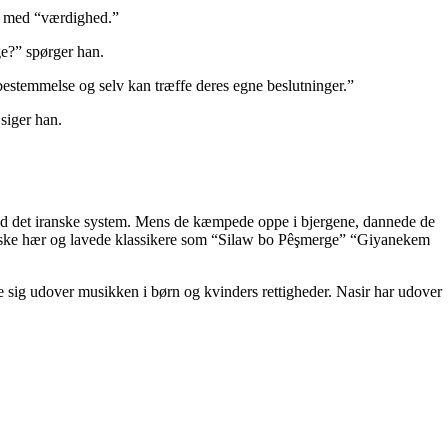
et med “værdighed.”
ge?” spørger han.
vbestemmelse og selv kan træffe deres egne beslutninger.”
 siger han.
od det iranske system. Mens de kæmpede oppe i bjergene, dannede de
nske hær og lavede klassikere som “Silaw bo Pêşmerge” “Giyanekem
 sig udover musikken i børn og kvinders rettigheder. Nasir har udover