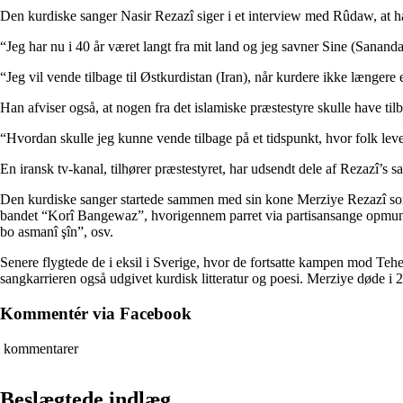
Den kurdiske sanger Nasir Rezazî siger i et interview med Rûdaw, at ha
“Jeg har nu i 40 år været langt fra mit land og jeg savner Sine (Sanand
“Jeg vil vende tilbage til Østkurdistan (Iran), når kurdere ikke længe
Han afviser også, at nogen fra det islamiske præstestyre skulle have tilb
“Hvordan skulle jeg kunne vende tilbage på et tidspunkt, hvor folk leve
En iransk tv-kanal, tilhører præstestyret, har udsendt dele af Rezazî’s 
Den kurdiske sanger startede sammen med sin kone Merziye Rezazî so
bandet “Korî Bangewaz”, hvorigennem parret via partisansange opmun
bo asmanî şîn”, osv.
Senere flygtede de i eksil i Sverige, hvor de fortsatte kampen mod T
sangkarrieren også udgivet kurdisk litteratur og poesi. Merziye døde i
Kommentér via Facebook
kommentarer
Beslægtede indlæg