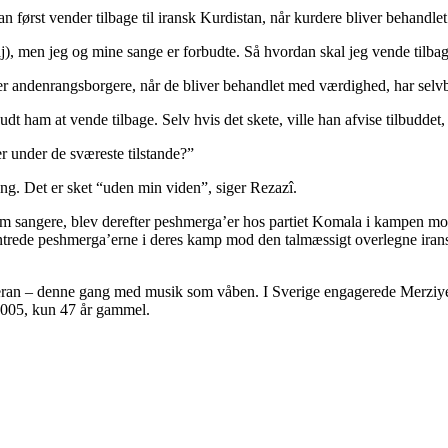
n først vender tilbage til iransk Kurdistan, når kurdere bliver behandl
aj), men jeg og mine sange er forbudte. Så hvordan skal jeg vende tilba
re er andenrangsborgere, når de bliver behandlet med værdighed, har sel
udt ham at vende tilbage. Selv hvis det skete, ville han afvise tilbuddet,
r under de sværeste tilstande?”
sang. Det er sket “uden min viden”, siger Rezazî.
m sangere, blev derefter peshmerga’er hos partiet Komala i kampen m
trede peshmerga’erne i deres kamp mod den talmæssigt overlegne ira
eheran – denne gang med musik som våben. I Sverige engagerede Merziye
 2005, kun 47 år gammel.