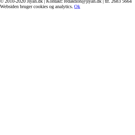
© 2010-2020 Jiyan.dk | Kontakt: redaktion@jiyan.dk | tlf. 2683 5664
facebook
twitter
Websiden bruger cookies og analytics.
Ok