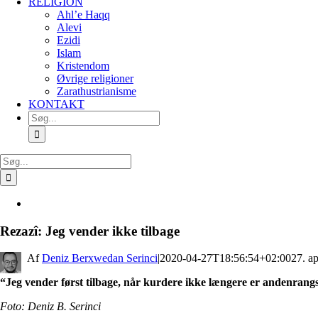
RELIGION
Ahl’e Haqq
Alevi
Ezidi
Islam
Kristendom
Øvrige religioner
Zarathustrianisme
KONTAKT
Søg
efter:
Søg
efter:
Se
større
billede
Rezazî: Jeg vender ikke tilbage
By
Deniz Berxwedan Serinci
|
2020-04-27T18:56:54+02:00
27. ap
“Jeg vender først tilbage, når kurdere ikke længere er andenrang
Foto: Deniz B. Serinci