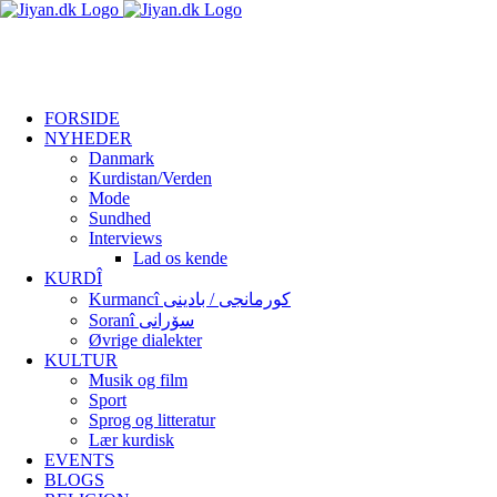
Skip
facebook
twitter
to
content
FORSIDE
NYHEDER
Danmark
Kurdistan/Verden
Mode
Sundhed
Interviews
Lad os kende
KURDÎ
Kurmancî کورمانجی / بادینی
Soranî سۆرانی
Øvrige dialekter
KULTUR
Musik og film
Sport
Sprog og litteratur
Lær kurdisk
EVENTS
BLOGS