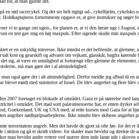
ad for, at man gjorde det.
på en rød racercykel. Og det ser helt rigtigt ud-, cykelhjelm, cykelsko 
. Holdkaptajnens fornemmeste opgave er, at give instrukser og søger for 
er vi to gange om ugen-, for planen er, at vi den første uge i August, 
lvom en test gav mig en høj maxpuls. Efter sigende skulle min maxpuls v
et er en uskyldig interesse. Ikke mindst er det befriende, at glemme, at 
der talt kost og gearskift og advaret om vejkant, glasskår, bagfra køren
 det sig, at være en umulighed at fortrænge eller glemme de elementer,
træderne, må man gøre det i al almindelighed.
n også gøre det i alt almindelighed. Derfor meldte jeg afbud til en af 
 blevet mødt med statsterror af Israel. De blev angrebet og flere blev d
den 2007 foretaget en blokade af området. Gaza er på størrelse med lang
lektricitet i området. Det mad som palæstinenserne har, er enten dyrket
nd, Grækenland, UK og USA med, at rette kursen mod Gaza for at hjælpe
aten angriber nødhjælpsarbejderne. Ikke mindst blev skibene angrebet på i
terrorstatens angreb. Men det havde de gjort så ofte før- for det er ik
 i aktion og gå et skridt videre- for skader man bevidst og direkte de 
ker man bevidst andre ryttere ved spærre dem inde langt ude i skoven og