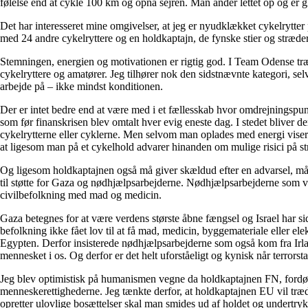
følelse end at cykle 100 km og opnå sejren. Man ånder lettet op og er gl
Det har interesseret mine omgivelser, at jeg er nyudklækket cykelrytter 
med 24 andre cykelryttere og en holdkaptajn, de fynske stier og stræder
Stemningen, energien og motivationen er rigtig god. I Team Odense træn
cykelryttere og amatører. Jeg tilhører nok den sidstnævnte kategori, se
arbejde på – ikke mindst konditionen.
Der er intet bedre end at være med i et fællesskab hvor omdrejningspunkt
som før finanskrisen blev omtalt hver evig eneste dag. I stedet bliver 
cykelrytterne eller cyklerne. Men selvom man oplades med energi viser
at ligesom man på et cykelhold advarer hinanden om mulige risici på s
Og ligesom holdkaptajnen også må giver skældud efter en advarsel, må ma
til støtte for Gaza og nødhjælpsarbejderne. Nødhjælpsarbejderne som var
civilbefolkning med mad og medicin.
Gaza betegnes for at være verdens største åbne fængsel og Israel har si
befolkning ikke fået lov til at få mad, medicin, byggemateriale eller e
Egypten. Derfor insisterede nødhjælpsarbejderne som også kom fra Irla
mennesket i os. Og derfor er det helt uforståeligt og kynisk når terrorst
Jeg blev optimistisk på humanismen vegne da holdkaptajnen FN, fordømte 
menneskerettighederne. Jeg tænkte derfor, at holdkaptajnen EU vil træde
opretter ulovlige bosættelser skal man smides ud af holdet og undertryk