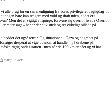
i alle brug for en sammenligning fra vores privilegeret dagligdag- for
gt at nogen bare kan reagere med vold og drab uden, at det er i
rsvar? Men det er vigtigt at spørge; forsvare sig overfor hvad? Overfor
etter sagt – her er der et visuelt og ret virkeligt billede på
 hedder det også terror. Og situationen i Gaza og angrebet på
 forsøger desperat at vige udenom at handle – på drabene på
måske rigtig ondt i starten.. men når de 100 km er nået og vi har
’s
synspunkter.