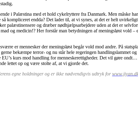
stadig.
dende i Palæstina med et hold cykelryttere fra Danmark. Men måske har v
så kompliceret endda? Det lader til, at vi synes, at det er helt uvirkeli
trykker palæstinensere og dræber nødhjælpsarbejdere uden at det er selvfo
d og medicin!? Her forstår man betydningen af meningsløst vold – eller r
værre er mennesker der meningsløst begår vold mod andre. På statsplan
vi gerne bekæmpe terror- og nu står hele regeringen handlingslammet og
tte EU’s kurs mod handling for menneskerettigheder. Det vil gøre ondt… 
de lettet op og være stolte af, at vi gjorde det.
nderens egne holdninger og er ikke nødvendigvis udtryk for
www.jiyan.dk