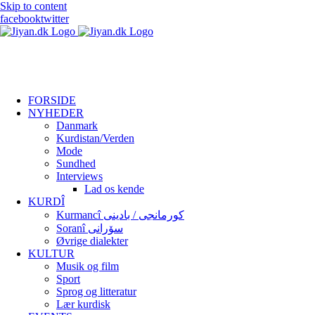
Skip to content
facebook
twitter
FORSIDE
NYHEDER
Danmark
Kurdistan/Verden
Mode
Sundhed
Interviews
Lad os kende
KURDÎ
Kurmancî کورمانجی / بادینی
Soranî سۆرانی
Øvrige dialekter
KULTUR
Musik og film
Sport
Sprog og litteratur
Lær kurdisk