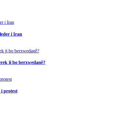
eder i Iran
erek ji bo berxwedanê?
i protest