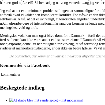
har lært god opførsel!? Så her sad jeg naivt og ventede….og jeg venter 
Jeg ved at det er at minimere problemstillingen, at sammenligne forhol
at forstå hvad vi kalder den kompliceret konflikt. For måske er den ikke 
selvforsvar. Altså, at det er uvirkeligt, at terrorstaten angriber, under
nødhjælpsarbejdere på internationalt farvand der kommer sejlende med ma
meningsløst vold og drab.
Meningsløs vold kan man også blive dømt for i Danmark – fordi der des
fredsskibene, kan ikke være andet end statsterrorisme. I Danmark vil 
nødhjælpsarbejderne. Vi har mulighed for virkelig, at stå forrest og re
stadsfestet menneskerettighederne, er der ikke en bedre følelse. Vi vil ån
De opfattelser, der kommer til udtryk i indlægget afspejler afse
Kommentér via Facebook
kommentarer
Beslægtede indlæg