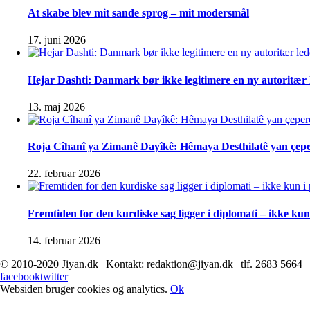
At skabe blev mit sande sprog – mit modersmål
17. juni 2026
Hejar Dashti: Danmark bør ikke legitimere en ny autoritær l
13. maj 2026
Roja Cîhanî ya Zimanê Dayîkê: Hêmaya Desthilatê yan çep
22. februar 2026
Fremtiden for den kurdiske sag ligger i diplomati – ikke kun 
14. februar 2026
© 2010-2020 Jiyan.dk | Kontakt: redaktion@jiyan.dk | tlf. 2683 5664
facebook
twitter
Websiden bruger cookies og analytics.
Ok