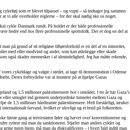
og cykeltøj som er blevet tilpasset – og vupti – så indtager jeg sammen
at vi alle overholder reglerne – for der skal nødig ske os noget.
skal cykle Danmark rundt. På holdet er der både professionelle
ære bedre end hos flere professionelle sportsfolk. Der er dog en del at
man på grund af sit religiøse tilhørsforhold er en del af en minoritet,
de biler med eller modvind og andet, som kan ødelægge eller skade
 som også skader mennesker i al almindelighed. Jeg har måtte erkende,
vores cykeldage og valgte i stedet, at tage til demonstration i Odense
ræbt. Deres forbrydelse var at insistere på at hjælpe Gazas
eland og 1,5 millioner palæstinensere bor i området. I tre år har Gaza’s
 selv eller smuglet ind gennem underjordiske tunneler mellem Gaza og
 de 1,5 millioner hårdtramte palæstinensere. Helt forståeligt, tænker
nternationalt farvand, hvilket er ulovligt og et brud på folkeretten.
ke første gang at terrorstaten føler sig hævet over konventionerne og
andre ryttere må man da sanktionerer. Stjæler man andres cykler og
 grine turen hjem, må man da diskvalificeres – i hvert fald indtil man