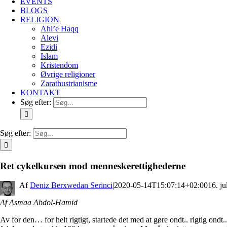
EVENTS
BLOGS
RELIGION
Ahl’e Haqq
Alevi
Ezidi
Islam
Kristendom
Øvrige religioner
Zarathustrianisme
KONTAKT
Søg efter:
Søg efter:
Ret cykelkursen mod menneskerettighederne
By
Deniz Berxwedan Serinci
|
2020-05-14T15:07:14+02:00
16. ju
Af Asmaa Abdol-Hamid
Av for den… for helt rigtigt, startede det med at gøre ondt.. rigtig ond