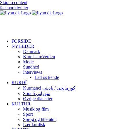
Skip to content
facebook
twitter
FORSIDE
NYHEDER
Danmark
Kurdistan/Verden
Mode
Sundhed
Interviews
Lad os kende
KURDÎ
Kurmancî کورمانجی / بادینی
Soranî سۆرانی
Øvrige dialekter
KULTUR
Musik og film
Sport
Sprog og litteratur
Lær kurdisk