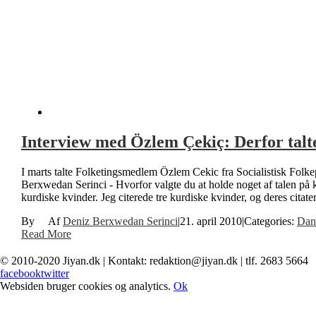
Interview med Özlem Çekiç: Derfor talte
I marts talte Folketingsmedlem Özlem Cekic fra Socialistisk Folkepar
Berxwedan Serinci - Hvorfor valgte du at holde noget af talen på kur
kurdiske kvinder. Jeg citerede tre kurdiske kvinder, og deres citate
By
Deniz Berxwedan Serinci
|
21. april 2010
|
Categories:
Dan
Read More
© 2010-2020 Jiyan.dk | Kontakt: redaktion@jiyan.dk | tlf. 2683 5664
facebook
twitter
Websiden bruger cookies og analytics.
Ok