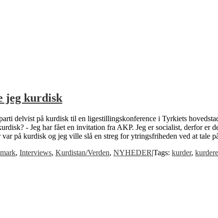
 jeg kurdisk
ti delvist på kurdisk til en ligestillingskonference i Tyrkiets hovedstad
disk? - Jeg har fået en invitation fra AKP. Jeg er socialist, derfor er d
r var på kurdisk og jeg ville slå en streg for ytringsfriheden ved at tale
mark
,
Interviews
,
Kurdistan/Verden
,
NYHEDER
|
Tags:
kurder
,
kurder