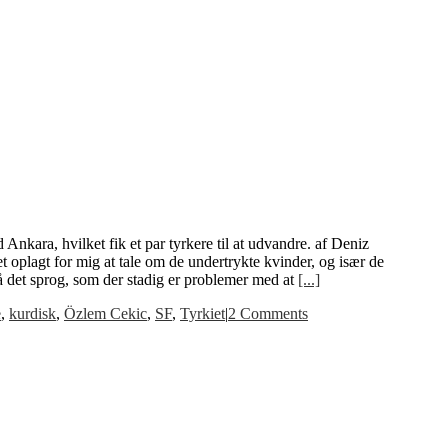
 Ankara, hvilket fik et par tyrkere til at udvandre. af Deniz
et oplagt for mig at tale om de undertrykte kvinder, og især de
 på det sprog, som der stadig er problemer med at
[...]
e
,
kurdisk
,
Özlem Cekic
,
SF
,
Tyrkiet
|
2 Comments