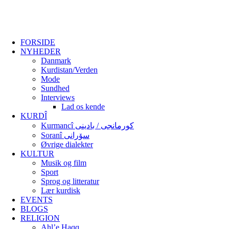
FORSIDE
NYHEDER
Danmark
Kurdistan/Verden
Mode
Sundhed
Interviews
Lad os kende
KURDÎ
Kurmancî کورمانجی / بادینی
Soranî سۆرانی
Øvrige dialekter
KULTUR
Musik og film
Sport
Sprog og litteratur
Lær kurdisk
EVENTS
BLOGS
RELIGION
Ahl’e Haqq