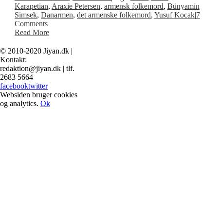
Karapetian
,
Araxie Petersen
,
armensk folkemord
,
Bünyamin
Simsek
,
Danarmen
,
det armenske folkemord
,
Yusuf Kocak
|
7
Comments
Read More
© 2010-2020 Jiyan.dk |
Kontakt:
redaktion@jiyan.dk | tlf.
2683 5664
facebook
twitter
Websiden bruger cookies
og analytics.
Ok