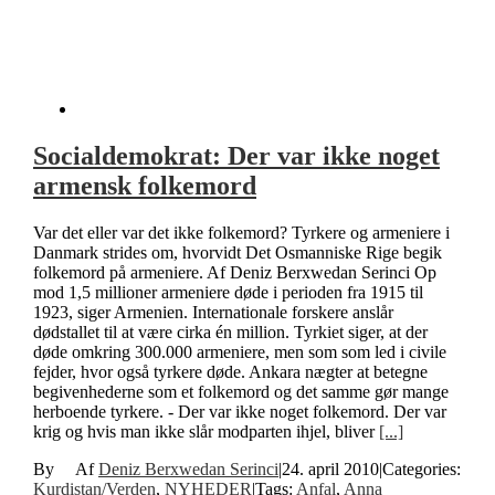
Socialdemokrat: Der var ikke noget
armensk folkemord
Var det eller var det ikke folkemord? Tyrkere og armeniere i
Danmark strides om, hvorvidt Det Osmanniske Rige begik
folkemord på armeniere. Af Deniz Berxwedan Serinci Op
mod 1,5 millioner armeniere døde i perioden fra 1915 til
1923, siger Armenien. Internationale forskere anslår
dødstallet til at være cirka én million. Tyrkiet siger, at der
døde omkring 300.000 armeniere, men som som led i civile
fejder, hvor også tyrkere døde. Ankara nægter at betegne
begivenhederne som et folkemord og det samme gør mange
herboende tyrkere. - Der var ikke noget folkemord. Der var
krig og hvis man ikke slår modparten ihjel, bliver
[...]
By
Deniz Berxwedan Serinci
|
24. april 2010
|
Categories:
Kurdistan/Verden
,
NYHEDER
|
Tags:
Anfal
,
Anna