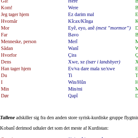
Gå!
Here
B
Kom!
Were
B
Jeg tager hjem
Ez darim mal
E
Hvornår
Kîcax/Kînga
K
Mor
Eyê, eyo, anê
(mest ”mormor”)
D
Far
Bavo
B
Menneske, person
Merî
M
Sådan
Wanî
W
Hvorfor
Çira
Ç
Dens
Xwe, xe
(især i landsbyer)
Han tager hjem
Ev/va dare mala xe/xwe
E
Du
Ti
T
I
Win/Hûn
Min
Min/mi
M
Dør
Qapî
D
Tallene
adskiller sig fra den anden store syrisk-kurdiske gruppe flygtn
Kobanî derimod udtaler det som det meste af Kurdistan: