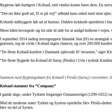
Rygterne løb hurtigere i Kobanî, end vinden kunne bære dem. En nervø
”Det ser ikke godt ud, IS er på vej!” udbrød hans onkel med store øjne. ”
Kobanîs indbyggere løb ud af husene. Onklen trykkede speederen i bund
Mens bilen bevægede sig fra side til side for at undgå hullerne i vejen
I september 2014 indtog terrorgruppen Islamisk Stat (IS) en strategisk v
grænsen, tog de civile i Kobanî ingen chancer, og over 200.000 kurdere 
”De fleste Kobanî-kurdere i Danmark oplevede IS’ invasion,” siger Kh
”De fleste flygtede fra Kobanî til Suruç (Pirsûs) i Urfa i tyrkisk Kurdi
Sammen med flygtningebørn fra Kobanî i Pirsûs (Suruç) i november 201
Kobanî stammer fra ”Company”
I gamle dage, under Tyrkiets forgænger Osmannerriget (1299-1922) var 
Med de moderne stater Tyrkiet og Syriens oprettelse blev Pirsûs-sletten d
blev en del af Syrien.