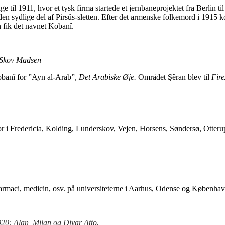
l 1911, hvor et tysk firma startede et jernbaneprojektet fra Berlin til
r den sydlige del af Pirsûs-sletten. Efter det armenske folkemord i 191
en fik det navnet Kobanî.
 Skov Madsen
obanî for ”Ayn al-Arab”,
Det Arabiske Øje.
Området Şêran blev til
Fir
 bor i Fredericia, Kolding, Lunderskov, Vejen, Horsens, Søndersø, Otte
 farmaci, medicin, osv. på universiteterne i Aarhus, Odense og Københav
020: Alan, Milan og Diyar Atto.