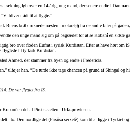
s trækning løb over en 14-årig, ung mand, der senere endte i Danmark
Vi bliver nødt til at flygte.”
. Bilens brøl druknede næsten i motorstøj fra de andre biler på gaden,
, vendte den unge mand sig om på bagsædet for at se Kobanî en sidste gan
igtig bro over floden Eufrat i syrisk Kurdistan. Efter at have hørt om IS
flygtede til tyrkisk Kurdistan.
aled Ahmed, der stammer fra byen og endte i Fredericia.
stan,” tilføjer han. ”De turde ikke tage chancen på grund af Shingal og 
4. De var flygtet fra IS.
Kobanî en del af Pirsûs-sletten i Urfa-provinsen.
elt i to: Den nordlige del (Pirsûsa serxetê) kom til at ligge i Tyrkiet og