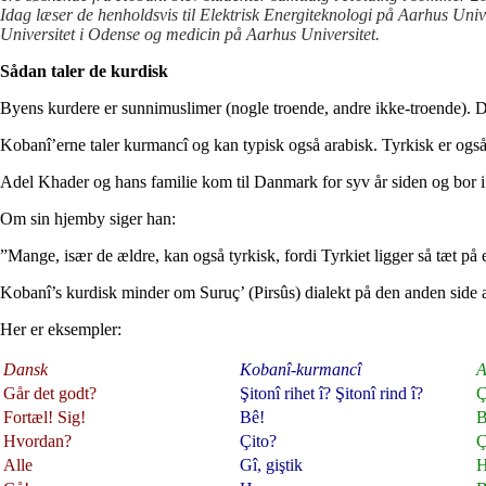
Idag læser de henholdsvis til Elektrisk Energiteknologi på Aarhus Univ
Universitet i Odense og medicin på Aarhus Universitet.
Sådan taler de kurdisk
Byens kurdere er sunnimuslimer (nogle troende, andre ikke-troende). De
Kobanî’erne taler kurmancî og kan typisk også arabisk. Tyrkisk er også 
Adel Khader og hans familie kom til Danmark for syv år siden og bor i
Om sin hjemby siger han:
”Mange, især de ældre, kan også tyrkisk, fordi Tyrkiet ligger så tæt på e
Kobanî’s kurdisk minder om Suruç’ (Pirsûs) dialekt på den anden side 
Her er eksempler:
Dansk
Kobanî-kurmancî
A
Går det godt?
Şitonî rihet î?
Şitonî rind î?
Ç
Fortæl! Sig!
Bê!
B
Hvordan?
Çito?
Ç
Alle
Gî, giştik
H