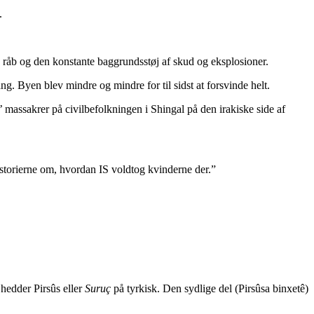
.
 råb og den konstante baggrundsstøj af skud og eksplosioner.
g. Byen blev mindre og mindre for til sidst at forsvinde helt.
’ massakrer på civilbefolkningen i Shingal på den irakiske side af
historierne om, hvordan IS voldtog kvinderne der.”
 hedder Pirsûs eller
Suru
ç
på tyrkisk. Den sydlige del (Pirsûsa binxetê)