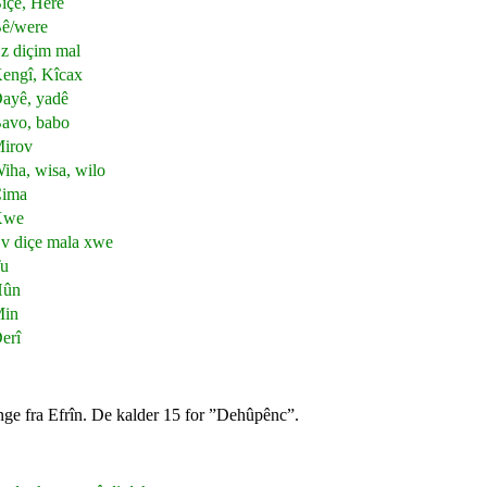
içe, Here
ê/were
z diçim mal
engî, Kîcax
ayê, yadê
avo, babo
irov
iha, wisa, wilo
ima
Xwe
v diçe mala xwe
u
Hûn
in
erî
inge fra Efrîn. De kalder 15 for ”Dehûpênc”.