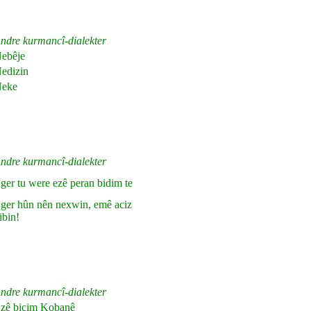
ndre kurmancî-dialekter
ebêje
edizin
eke
ndre kurmancî-dialekter
ger tu were ezê peran bidim te
ger hûn nên nexwin, emê aciz
ibin!
ndre kurmancî-dialekter
zê biçim Kobanê