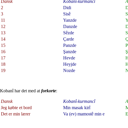
Dansk
Kobanî-kurmancî
A
2
Didi
3
Sisê
S
11
Yanzde
Y
12
Danzde
D
13
Sêzde
S
14
Çarde
Ç
15
Panzde
P
16
Şanzde
Ş
17
Hevde
H
18
Heyjde
H
19
Nozde
N
Kobanî har det med at
forkorte
:
Dansk
Kobanî-kurmancî
A
Jeg købte et bord
Min masak kirî
M
Det er min lærer
Va (ev) mamostê min e
E