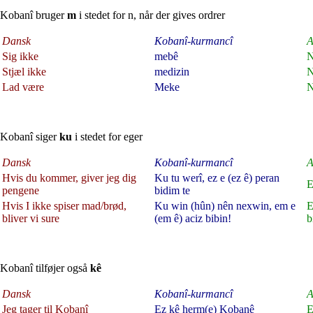
Kobanî bruger
m
i stedet for n, når der gives ordrer
Dansk
Kobanî-kurmancî
A
Sig ikke
mebê
N
Stjæl ikke
medizin
N
Lad være
Meke
N
Kobanî siger
ku
i stedet for eger
Dansk
Kobanî-kurmancî
A
Hvis du kommer, giver jeg dig
Ku tu werî, ez e (ez ê) peran
E
pengene
bidim te
Hvis I ikke spiser mad/brød,
Ku win (hûn) nên nexwin, em e
E
bliver vi sure
(em ê) aciz bibin!
b
Kobanî tilføjer også
kê
Dansk
Kobanî-kurmancî
A
Jeg tager til Kobanî
Ez kê herm(e) Kobanê
E