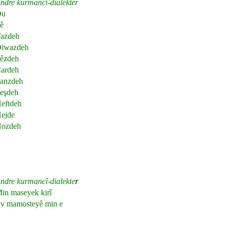
ndre kurmancî-dialekter
Du
ê
azdeh
iwazdeh
êzdeh
ardeh
anzdeh
eşdeh
eftdeh
ejde
ozdeh
ndre kurmancî-dialekte
r
in maseyek kirî
v mamosteyê min e