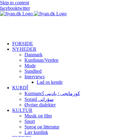
Skip to content
facebook
twitter
FORSIDE
NYHEDER
Danmark
Kurdistan/Verden
Mode
Sundhed
Interviews
Lad os kende
KURDÎ
Kurmancî کورمانجی / بادینی
Soranî سۆرانی
Øvrige dialekter
KULTUR
Musik og film
Sport
Sprog og litteratur
Lær kurdisk