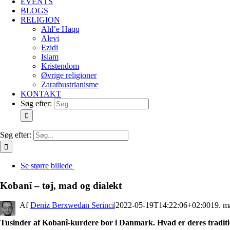
EVENTS
BLOGS
RELIGION
Ahl’e Haqq
Alevi
Ezidi
Islam
Kristendom
Øvrige religioner
Zarathustrianisme
KONTAKT
Søg efter:
Søg efter:
Se større billede
Kobanî – tøj, mad og dialekt
By
Deniz Berxwedan Serinci
|
2022-05-19T14:22:06+02:00
19. m
Tusinder af Kobanî-kurdere bor i Danmark. Hvad er deres traditi