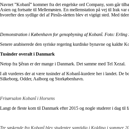
Navnet ”Kobanî” kommer fra det engelske ord Company, som går tilbage ti
Asien og fortsatte til Mellemøsten. En mellemstation på vej til Irak va
hvorefter den sydlige del af Pirsûs-sletten blev et vigtigt sted. Med tid
Demonstration i København for genopbyning af Kobanî. Foto: Erling
Senere arabiserede den syriske regering kurdiske bynavne og kaldte K
Tusinder overalt i Danmark
Netop fra Şêran er der mange i Danmark. Det samme med Tel Xezal.
I alt vurderes der at være tusinder af Kobanî-kurdere her i landet. De
Silkeborg, Odder, Aalborg og Storkøbenhavn.
Frisørsalon Kobanî i Horsens
Langt de fleste kom til Danmark efter 2015 og nogle studerer i dag til
Tre søskende fra Kobanî blev studenter samtidig i Kolding i sommer 2