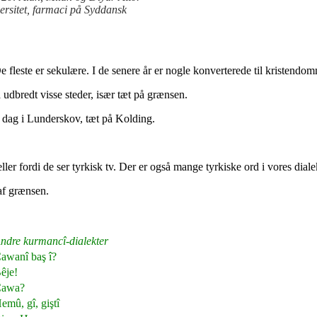
ersitet, farmaci på Syddansk
 fleste er sekulære. I de senere år er nogle konverterede til kristendo
udbredt visse steder, især tæt på grænsen.
 dag i Lunderskov, tæt på Kolding.
ller fordi de ser tyrkisk tv. Der er også mange tyrkiske ord i vores diale
af grænsen.
ndre kurmancî-dialekter
awanî baş î?
êje!
awa?
emû, gî, giştî