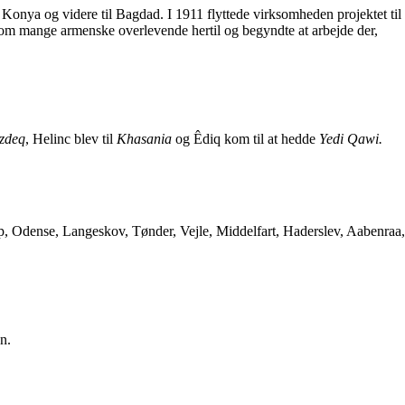
 Konya og videre til Bagdad. I 1911 flyttede virksomheden projektet til
5 kom mange armenske overlevende hertil og begyndte at arbejde der,
ezdeq
, Helinc blev til
Khasania
og Êdiq kom til at hedde
Yedi Qawi.
rup, Odense, Langeskov, Tønder, Vejle, Middelfart, Haderslev, Aabenraa,
n.