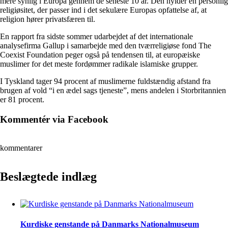
mere synlig i Europa gennem de seneste 10 år. Den hylder en personlig
religiøsitet, der passer ind i det sekulære Europas opfattelse af, at
religion hører privatsfæren til.
En rapport fra sidste sommer udarbejdet af det internationale
analysefirma Gallup i samarbejde med den tværreligiøse fond The
Coexist Foundation peger også på tendensen til, at europæiske
muslimer for det meste fordømmer radikale islamiske grupper.
I Tyskland tager 94 procent af muslimerne fuldstændig afstand fra
brugen af vold “i en ædel sags tjeneste”, mens andelen i Storbritannien
er 81 procent.
Kommentér via Facebook
kommentarer
Beslægtede indlæg
Kurdiske genstande på Danmarks Nationalmuseum