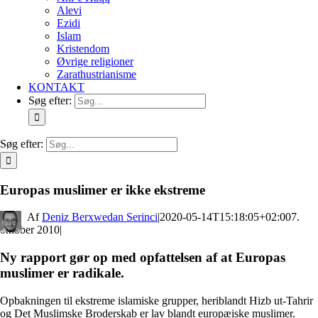
Alevi
Ezidi
Islam
Kristendom
Øvrige religioner
Zarathustrianisme
KONTAKT
Søg efter:
Søg efter:
Europas muslimer er ikke ekstreme
By
Deniz Berxwedan Serinci
|
2020-05-14T15:18:05+02:00
7.
oktober 2010
|
Ny rapport gør op med opfattelsen af at Europas
muslimer er radikale.
Opbakningen til ekstreme islamiske grupper, heriblandt Hizb ut-Tahrir
og Det Muslimske Broderskab er lav blandt europæiske muslimer.