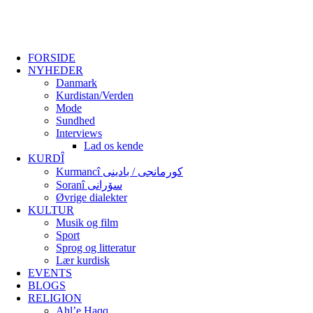
FORSIDE
NYHEDER
Danmark
Kurdistan/Verden
Mode
Sundhed
Interviews
Lad os kende
KURDÎ
Kurmancî کورمانجی / بادینی
Soranî سۆرانی
Øvrige dialekter
KULTUR
Musik og film
Sport
Sprog og litteratur
Lær kurdisk
EVENTS
BLOGS
RELIGION
Ahl’e Haqq