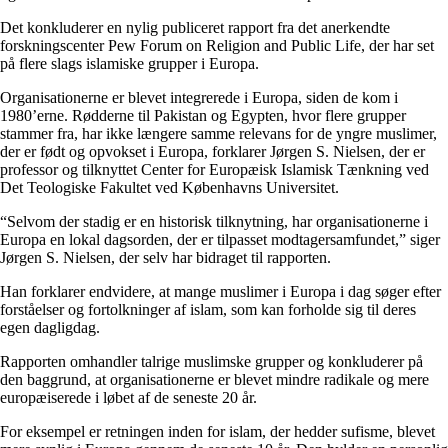
Det konkluderer en nylig publiceret rapport fra det anerkendte
forskningscenter Pew Forum on Religion and Public Life, der har set
på flere slags islamiske grupper i Europa.
Organisationerne er blevet integrerede i Europa, siden de kom i
1980’erne. Rødderne til Pakistan og Egypten, hvor flere grupper
stammer fra, har ikke længere samme relevans for de yngre muslimer,
der er født og opvokset i Europa, forklarer Jørgen S. Nielsen, der er
professor og tilknyttet Center for Europæisk Islamisk Tænkning ved
Det Teologiske Fakultet ved Københavns Universitet.
“Selvom der stadig er en historisk tilknytning, har organisationerne i
Europa en lokal dagsorden, der er tilpasset modtagersamfundet,” siger
Jørgen S. Nielsen, der selv har bidraget til rapporten.
Han forklarer endvidere, at mange muslimer i Europa i dag søger efter
forståelser og fortolkninger af islam, som kan forholde sig til deres
egen dagligdag.
Rapporten omhandler talrige muslimske grupper og konkluderer på
den baggrund, at organisationerne er blevet mindre radikale og mere
europæiserede i løbet af de seneste 20 år.
For eksempel er retningen inden for islam, der hedder sufisme, blevet