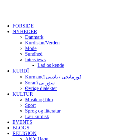
FORSIDE
NYHEDER
Danmark
Kurdistan/Verden
Mode
Sundhed
Interviews
Lad os kende
KURDÎ
Kurmancî کورمانجی / بادینی
Soranî سۆرانی
Øvrige dialekter
KULTUR
Musik og film
Sport
Sprog og litteratur
Lær kurdisk
EVENTS
BLOGS
RELIGION
Ahl’e Haqq