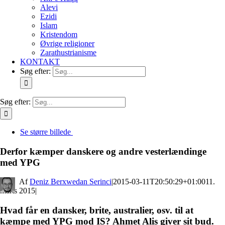
Alevi
Ezidi
Islam
Kristendom
Øvrige religioner
Zarathustrianisme
KONTAKT
Søg efter:
Søg efter:
Se større billede
Derfor kæmper danskere og andre vesterlændinge
med YPG
By
Deniz Berxwedan Serinci
|
2015-03-11T20:50:29+01:00
11.
marts 2015
|
Hvad får en dansker, brite, australier, osv. til at
kæmpe med YPG mod IS? Ahmet Alis giver sit bud.