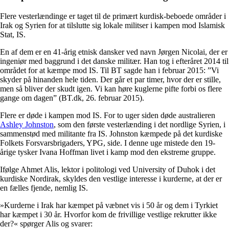
Flere vesterlændinge er taget til de primært kurdisk-beboede områder i
Irak og Syrien for at tilslutte sig lokale militser i kampen mod Islamisk
Stat, IS.
En af dem er en 41-årig etnisk dansker ved navn Jørgen Nicolai, der er
ingeniør med baggrund i det danske militær. Han tog i efteråret 2014 til
området for at kæmpe mod IS. Til BT sagde han i februar 2015: ”Vi
skyder på hinanden hele tiden. Der går et par timer, hvor der er stille,
men så bliver der skudt igen. Vi kan høre kuglerne pifte forbi os flere
gange om dagen” (BT.dk, 26. februar 2015).
Flere er døde i kampen mod IS. For to uger siden døde australieren
Ashley Johnston
, som den første vesterlænding i det nordlige Syrien, i
sammenstød med militante fra IS. Johnston kæmpede på det kurdiske
Folkets Forsvarsbrigaders, YPG, side. I denne uge mistede den 19-
årige tysker Ivana Hoffman livet i kamp mod den ekstreme gruppe.
Ifølge Ahmet Alis, lektor i politologi ved University of Duhok i det
kurdiske Nordirak, skyldes den vestlige interesse i kurderne, at der er
en fælles fjende, nemlig IS.
»Kurderne i Irak har kæmpet på væbnet vis i 50 år og dem i Tyrkiet
har kæmpet i 30 år. Hvorfor kom de frivillige vestlige rekrutter ikke
der?« spørger Alis og svarer: