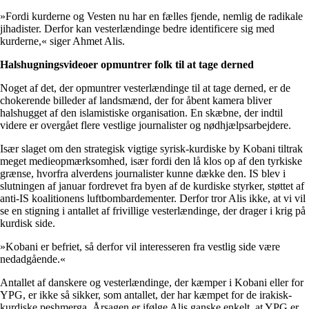
»Fordi kurderne og Vesten nu har en fælles fjende, nemlig de radikale
jihadister. Derfor kan vesterlændinge bedre identificere sig med
kurderne,« siger Ahmet Alis.
Halshugningsvideoer opmuntrer folk til at tage derned
Noget af det, der opmuntrer vesterlændinge til at tage derned, er de
chokerende billeder af landsmænd, der for åbent kamera bliver
halshugget af den islamistiske organisation. En skæbne, der indtil
videre er overgået flere vestlige journalister og nødhjælpsarbejdere.
Især slaget om den strategisk vigtige syrisk-kurdiske by Kobani tiltrak
meget medieopmærksomhed, især fordi den lå klos op af den tyrkiske
grænse, hvorfra alverdens journalister kunne dække den. IS blev i
slutningen af januar fordrevet fra byen af de kurdiske styrker, støttet af
anti-IS koalitionens luftbombardementer. Derfor tror Alis ikke, at vi vil
se en stigning i antallet af frivillige vesterlændinge, der drager i krig på
kurdisk side.
»Kobani er befriet, så derfor vil interesseren fra vestlig side være
nedadgående.«
Antallet af danskere og vesterlændinge, der kæmper i Kobani eller for
YPG, er ikke så sikker, som antallet, der har kæmpet for de irakisk-
kurdiske peshmerga. Årsagen er ifølge Alis ganske enkelt, at YPG er