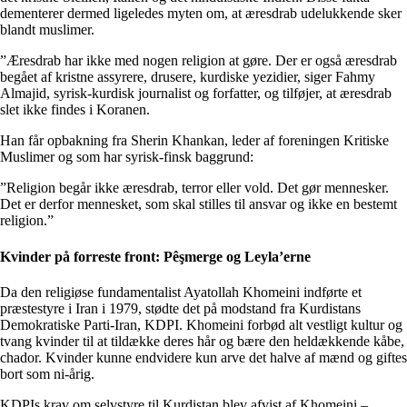
dementerer dermed ligeledes myten om, at æresdrab udelukkende sker
blandt muslimer.
”Æresdrab har ikke med nogen religion at gøre. Der er også æresdrab
begået af kristne assyrere, drusere, kurdiske yezidier, siger Fahmy
Almajid, syrisk-kurdisk journalist og forfatter, og tilføjer, at æresdrab
slet ikke findes i Koranen.
Han får opbakning fra Sherin Khankan, leder af foreningen Kritiske
Muslimer og som har syrisk-finsk baggrund:
”Religion begår ikke æresdrab, terror eller vold. Det gør mennesker.
Det er derfor mennesket, som skal stilles til ansvar og ikke en bestemt
religion.”
Kvinder på forreste front: Pêşmerge og Leyla’erne
Da den religiøse fundamentalist Ayatollah Khomeini indførte et
præstestyre i Iran i 1979, stødte det på modstand fra Kurdistans
Demokratiske Parti-Iran, KDPI. Khomeini forbød alt vestligt kultur og
tvang kvinder til at tildække deres hår og bære den heldækkende kåbe,
chador. Kvinder kunne endvidere kun arve det halve af mænd og giftes
bort som ni-årig.
KDPIs krav om selvstyre til Kurdistan blev afvist af Khomeini –