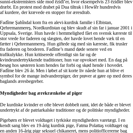
sunni-ekstremisters side mod êzidî’er, hvor eksempelvis 23 êzidîer blev
dræbt. En protest mod drabet på Dua tiltrak i Hewlêr hundredvis
af kurdere, der krævede en stopper for æresdrab.
Fadîme Şahîndal kom fra en alevi-kurdisk familie i Elbistan,
Qehremanmereş, Nordkurdistan og blev skudt af sin far i januar 2001 i
Uppsala, Sverige. Hun havde i hemmelighed fået en svensk kæreste til
stor vrede for faderen og slægten, der havde lovet hende væk til en
fætter i Qehremanmereş. Hun giftede sig med sin kæreste, fik trusler
fra faderen og broderen. Fadîme’s mand døde senere ved en
trafikulykke. Hun kritiserede offentligt sin far og de
kvindeundertrykkende traditioner, hun var opvokset med. En dag på
besøg hos søsteren kom hendes far forbi og skød hende i hovedet.
Fadîme blev 26 år. Men i løbet af sit korte liv nåede hun at blive et
symbol for de mange indvandrerpiger, der prøver at gøre op med deres
baglands æresbegreber.
Myndigheder bag ærekrænkelse af piger
De kurdiske kvinder er ofte blevet dobbelt ramt, idet de både er blevet
undertrykt af de patriarkalske traditioner og de politiske myndigheder.
Pigebørn er blevet voldtaget i tyrkiske myndigheders varetægt. I en
kendt sang blev en 19-årig kurdisk pige, Fatma Polattaş voldtaget og
en anden 16-årig pige seksuel chikaneret, mens politiofficererne bag