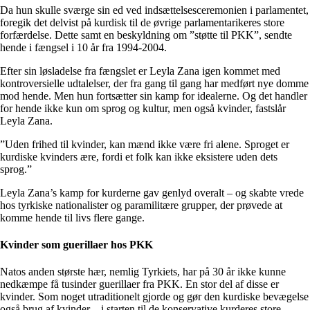
Da hun skulle sværge sin ed ved indsættelsesceremonien i parlamentet,
foregik det delvist på kurdisk til de øvrige parlamentarikeres store
forfærdelse. Dette samt en beskyldning om ”støtte til PKK”, sendte
hende i fængsel i 10 år fra 1994-2004.
Efter sin løsladelse fra fængslet er Leyla Zana igen kommet med
kontroversielle udtalelser, der fra gang til gang har medført nye domme
mod hende. Men hun fortsætter sin kamp for idealerne. Og det handler
for hende ikke kun om sprog og kultur, men også kvinder, fastslår
Leyla Zana.
”Uden frihed til kvinder, kan mænd ikke være fri alene. Sproget er
kurdiske kvinders ære, fordi et folk kan ikke eksistere uden dets
sprog.”
Leyla Zana’s kamp for kurderne gav genlyd overalt – og skabte vrede
hos tyrkiske nationalister og paramilitære grupper, der prøvede at
komme hende til livs flere gange.
Kvinder som guerillaer hos PKK
Natos anden største hær, nemlig Tyrkiets, har på 30 år ikke kunne
nedkæmpe få tusinder guerillaer fra PKK. En stor del af disse er
kvinder. Som noget utraditionelt gjorde og gør den kurdiske bevægelse
også brug af kvinder – i starten til de konservative kurderes store