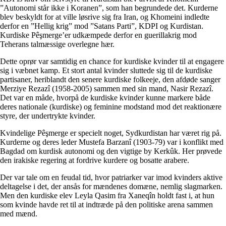
”Autonomi står ikke i Koranen”, som han begrundede det. Kurderne
blev beskyldt for at ville løsrive sig fra Iran, og Khomeini indledte
derfor en ”Hellig krig” mod ”Satans Parti”, KDPI og Kurdistan.
Kurdiske Pêşmerge’er udkæmpede derfor en guerillakrig mod
Teherans talmæssige overlegne hær.
Dette oprør var samtidig en chance for kurdiske kvinder til at engagere
sig i væbnet kamp. Et stort antal kvinder sluttede sig til de kurdiske
partisaner, heriblandt den senere kurdiske folkeeje, den afdøde sanger
Merziye Rezazî (1958-2005) sammen med sin mand, Nasir Rezazî.
Det var en måde, hvorpå de kurdiske kvinder kunne markere både
deres nationale (kurdiske) og feminine modstand mod det reaktionære
styre, der undertrykte kvinder.
Kvindelige Pêşmerge er specielt noget, Sydkurdistan har været rig på.
Kurderne og deres leder Mustefa Barzanî (1903-79) var i konflikt med
Bagdad om kurdisk autonomi og den vigtige by Kerkûk. Her prøvede
den irakiske regering at fordrive kurdere og bosatte arabere.
Der var tale om en feudal tid, hvor patriarker var imod kvinders aktive
deltagelse i det, der ansås for mændenes domæne, nemlig slagmarken.
Men den kurdiske elev Leyla Qasim fra Xaneqîn holdt fast i, at hun
som kvinde havde ret til at indtræde på den politiske arena sammen
med mænd.