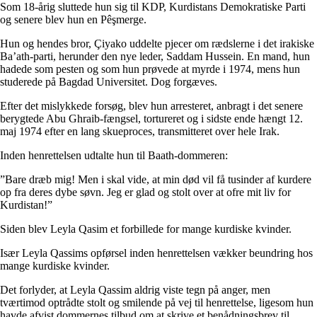
Som 18-årig sluttede hun sig til KDP, Kurdistans Demokratiske Parti
og senere blev hun en Pêşmerge.
Hun og hendes bror, Çiyako uddelte pjecer om rædslerne i det irakiske
Ba’ath-parti, herunder den nye leder, Saddam Hussein. En mand, hun
hadede som pesten og som hun prøvede at myrde i 1974, mens hun
studerede på Bagdad Universitet. Dog forgæves.
Efter det mislykkede forsøg, blev hun arresteret, anbragt i det senere
berygtede Abu Ghraib-fængsel, tortureret og i sidste ende hængt 12.
maj 1974 efter en lang skueproces, transmitteret over hele Irak.
Inden henrettelsen udtalte hun til Baath-dommeren:
”Bare dræb mig! Men i skal vide, at min død vil få tusinder af kurdere
op fra deres dybe søvn. Jeg er glad og stolt over at ofre mit liv for
Kurdistan!”
Siden blev Leyla Qasim et forbillede for mange kurdiske kvinder.
Især Leyla Qassims opførsel inden henrettelsen vækker beundring hos
mange kurdiske kvinder.
Det forlyder, at Leyla Qassim aldrig viste tegn på anger, men
tværtimod optrådte stolt og smilende på vej til henrettelse, ligesom hun
havde afvist dommernes tilbud om at skrive et benådningsbrev til