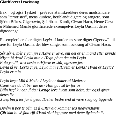
Glorificeret i rocksang
Irak – og også Tyrkiet – prøvede at miskreditere deres modstandere
som ”terrorister”, mens kurdere, heriblandt digtere og sangere, som
Şêrko Bêkes, Cigerxwîn, Şehrîbana Kurdî, Ciwan Haco, Heme Ceza
û Mihemed Mamlê glorificerede eksempelvis Leyla Qasim i deres
digte/sange.
Eksempler herpå er digtet
Leyla
af kurdernes store digter Cigerxwîn til
ære for Leyla Qasim, der blev sunget som rocksang af Ciwan Haco.
Şêr şêr e, mêr e yan jin e /Løve er løve, om det er en mand eller kvinde
Nîşan bi destê Leyla min e /Tegn på at det min Leyla
Pola ye dil, wek hesin e /Hjerte er stål, ligesom jern
Leyla kî ye, Leyla çi ye, Leyla min e /Hvem er Leyla? Hvad er Leyla?
Leyla er min
Leyla keça Mîd û Med e / Leyla er datter af Mederne
Canê xwe da di ber me de / Hun gav sit liv for os
Bijîn heçî ku can jî da / Længe leve hvem som helst, der også giver
deres liv
Xweş bin ji ter jar û geda /Det er bedre end at være svag og tiggende
Divêm li pey te bêm ez jî /Efter dig kommer jeg nødvendigvis
Çib’kim bi vê jîna rijî /Hvad skal jeg gøre med dette flydende liv