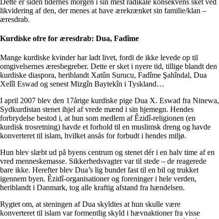
Dette er siden tidernes morgen i sin mest radikale konsekvens sket ved
likvidering af den, der menes at have ærekrænket sin familie/klan –
æresdrab.
Kurdiske ofre for æresdrab: Dua, Fadîme
Mange kurdiske kvinder har ladt livet, fordi de ikke levede op til
omgivelsernes æresbegreber. Dette er sket i nyere tid, tillige blandt den
kurdiske diaspora, heriblandt Xatûn Surucu, Fadîme Şahîndal, Dua
Xelîl Eswad og senest Mizgîn Baytekîn i Tyskland…
I april 2007 blev den 17årige kurdiske pige Dua X. Eswad fra Ninewa,
Sydkurdistan stenet ihjel af vrede mænd i sin hjemegn. Hendes
forbrydelse bestod i, at hun som medlem af Êzidî-religionen (en
kurdisk trosretning) havde et forhold til en muslimsk dreng og havde
konverteret til islam, hvilket ansås for forbudt i hendes miljø.
Hun blev slæbt ud på byens centrum og stenet dér i en halv time af en
vred menneskemasse. Sikkerhedsvagter var til stede – de reagerede
bare ikke. Herefter blev Dua’s lig bundet fast til en bil og trukket
igennem byen. Êzidî-organisationer og foreninger i hele verden,
heriblandt i Danmark, tog alle kraftig afstand fra hændelsen.
Rygtet om, at steningen af Dua skyldtes at hun skulle være
konverteret til islam var formentlig skyld i hævnaktioner fra visse