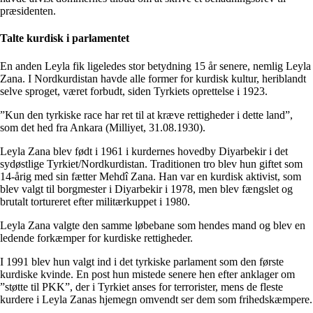
præsidenten.
Talte kurdisk i parlamentet
En anden Leyla fik ligeledes stor betydning 15 år senere, nemlig Leyla
Zana. I Nordkurdistan havde alle former for kurdisk kultur, heriblandt
selve sproget, været forbudt, siden Tyrkiets oprettelse i 1923.
”Kun den tyrkiske race har ret til at kræve rettigheder i dette land”,
som det hed fra Ankara (Milliyet, 31.08.1930).
Leyla Zana blev født i 1961 i kurdernes hovedby Diyarbekir i det
sydøstlige Tyrkiet/Nordkurdistan. Traditionen tro blev hun giftet som
14-årig med sin fætter Mehdî Zana. Han var en kurdisk aktivist, som
blev valgt til borgmester i Diyarbekir i 1978, men blev fængslet og
brutalt tortureret efter militærkuppet i 1980.
Leyla Zana valgte den samme løbebane som hendes mand og blev en
ledende forkæmper for kurdiske rettigheder.
I 1991 blev hun valgt ind i det tyrkiske parlament som den første
kurdiske kvinde. En post hun mistede senere hen efter anklager om
”støtte til PKK”, der i Tyrkiet anses for terrorister, mens de fleste
kurdere i Leyla Zanas hjemegn omvendt ser dem som frihedskæmpere.