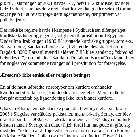
gik fri. I slutningen af 2001 havde 147, heraf 112 kurdiske, kvinder i
hele Tyrkiet, som havde været udsat for voldtægt eller seksuel tortur,
søgt hjælp til at retsforfølge gerningsmændene, der primært var
politibetjente.
Det irakiske regime havde i kampene i Sydkurdistan tilfangetaget
kurdiske kvinder og piger og solgt dem til prostitution i Egypten.
Under Iran-Irak krigen (1980-88) støttede kurdiske grupper, som eks.
Barzanî’erne, Saddams fjende Iran, hvilket de blev straffet for af
Bagdad. 8000 Barzanî-mænd i alderen 7-85 blev samlet og ”skred ad
helvedes til”, som udtalt af Saddam. De faldne Barzanî’ers koner blev
for nogles vedkommende tvunget ud i prostitution for forsørgelse.
Æresdrab ikke etnisk eller religiøst betinget
En af de mest udbredte stereotyper om kurdere omhandler
kvindeundertrykkelse og forældede æresbegreber. Men imidlertid
foregår æresdrab og lignende ting ikke kun blandt kurdere.
Ghazala Khan, den pakistanske pige, der blev myrdet af sin bror i
2005 i Slagelse var således pakistaner, mens 14-årig Sonay, der blev
dræbt af sin far i 2002, var irakisk turkmener. I 1994 slog en arabisk
kristen mand i Sverige sin datter ihjel, fordi hun nægtede at gifte sig
med den ”rette” mand. Ligeledes er æresdrab i mange år forekommet i
det kristne Sicilien, Italien og det hinduistiske Indien. Disse fakta