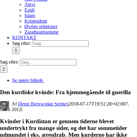
Alevi
Ezidi
Islam
Kristendom
Øvrige religioner
Zarathustrianisme
KONTAKT
Søg efter:
Søg efter:
Se større billede
Den kurdiske kvinde: Fra hjemmegående til guerilla
By
Deniz Berxwedan Serinci
|
2018-07-17T19:51:28+02:00
7.
marts 2012
|
Kvinder i Kurdistan er gennem tiderne blevet
undertrykt fra mange sider, og det har sommetider
udmundet i eks. æresdrab. Men kurderne har ikke