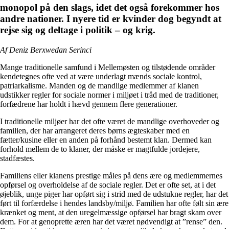
monopol på den slags, idet det også forekommer hos
andre nationer. I nyere tid er kvinder dog begyndt at
rejse sig og deltage i politik – og krig.
Af Deniz Berxwedan Serinci
Mange traditionelle samfund i Mellemøsten og tilstødende områder
kendetegnes ofte ved at være underlagt mænds sociale kontrol,
patriarkalisme. Manden og de mandlige medlemmer af klanen
udstikker regler for sociale normer i miljøet i tråd med de traditioner,
forfædrene har holdt i hævd gennem flere generationer.
I traditionelle miljøer har det ofte været de mandlige overhoveder og
familien, der har arrangeret deres børns ægteskaber med en
fætter/kusine eller en anden på forhånd bestemt klan. Dermed kan
forhold mellem de to klaner, der måske er magtfulde jordejere,
stadfæstes.
Familiens eller klanens prestige måles på dens ære og medlemmernes
opførsel og overholdelse af de sociale regler. Det er ofte set, at i det
øjeblik, unge piger har opført sig i strid med de udstukne regler, har det
ført til forfærdelse i hendes landsby/miljø. Familien har ofte følt sin ære
krænket og ment, at den uregelmæssige opførsel har bragt skam over
dem. For at genoprette æren har det været nødvendigt at ”rense” den.