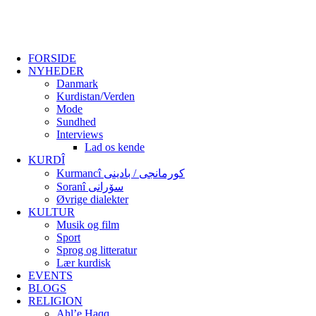
FORSIDE
NYHEDER
Danmark
Kurdistan/Verden
Mode
Sundhed
Interviews
Lad os kende
KURDÎ
Kurmancî کورمانجی / بادینی
Soranî سۆرانی
Øvrige dialekter
KULTUR
Musik og film
Sport
Sprog og litteratur
Lær kurdisk
EVENTS
BLOGS
RELIGION
Ahl’e Haqq