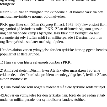
forargelse.
Netop PKK var en mulighed for kvinderne til at komme væk fra ofte
mandschauvinistiske normer og omgivelser.
PKK-guerillaer som Zîlan (Zeynep Kinaci; 1972- 96) blev et stort ikon
og symbol på kvindens rolle i PKK. Zîlan tilsluttede sig som ganske
ung den væbnede kamp i bjergene. Især blev hun berygtet, da hun
sprængte sig selv i luften midt i en militærparade i Dêrsim, hvor hun
tog flere tyrkiske soldater med sig i døden.
Hendes aktion var en ydmygelse for den tyrkiske hær og øgede hendes
popularitet af flere grunde.
1) Hun var den første selvmordsbomber i PKK.
2) Angrebet skete i Dêrsim, hvor Atatürk efter massakren i 30’erne
erklærede, at det ”kurdiske problem er endegyldigt løst”, hvilket Zîlans
aktion modbeviste.
3) Hun formåede som noget sjældent at slå flere tyrkiske soldater ihjel.
4)Det var en ydmygelse for den tyrkiske hær, fordi de led sådan et tab
under en militærparade, der symboliserer landets stolthed.