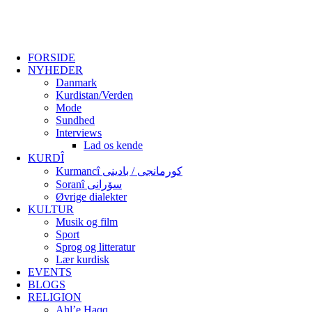
FORSIDE
NYHEDER
Danmark
Kurdistan/Verden
Mode
Sundhed
Interviews
Lad os kende
KURDÎ
Kurmancî کورمانجی / بادینی
Soranî سۆرانی
Øvrige dialekter
KULTUR
Musik og film
Sport
Sprog og litteratur
Lær kurdisk
EVENTS
BLOGS
RELIGION
Ahl’e Haqq