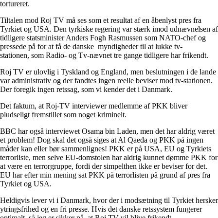
tortureret.
Tiltalen mod Roj TV må ses som et resultat af en åbenlyst pres fra
Tyrkiet og USA. Den tyrkiske regering var stærk imod udnævnelsen af
tidligere statsminister Anders Fogh Rasmussen som NATO-chef og
pressede på for at få de danske myndigheder til at lukke tv-
stationen, som Radio- og Tv-nævnet tre gange tidligere har frikendt.
Roj TV er ulovlig i Tyskland og England, men beslutningen i de lande
var administrativ og der fandtes ingen reelle beviser mod tv-stationen.
Der foregik ingen retssag, som vi kender det i Danmark.
Det faktum, at Roj-TV interviewer medlemme af PKK bliver
pludseligt fremstillet som noget kriminelt.
BBC har også interviewet Osama bin Laden, men det har aldrig været
et problem! Dog skal det også siges at Al Qaeda og PKK på ingen
måder kan eller bør sammenlignes! PKK er på USA, EU og Tyrkiets
terrorliste, men selve EU-domstolen har aldrig kunnet dømme PKK for
at være en terrorgruppe, fordi der simpelthen ikke er beviser for det.
EU har efter min mening sat PKK på terrorlisten på grund af pres fra
Tyrkiet og USA.
Heldigvis lever vi i Danmark, hvor der i modsætning til Tyrkiet hersker
ytringsfrihed og en fri presse. Hvis det danske retssystem fungerer
optimalt, så jeg er sikker på, at Roj TV vil blive frikendt.