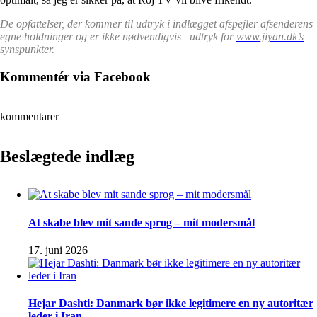
De opfattelser, der kommer til udtryk i indlægget afspejler afsenderens
egne holdninger og er ikke nødvendigvis udtryk for
www.jiyan.dk’s
synspunkter.
Kommentér via Facebook
kommentarer
Beslægtede indlæg
At skabe blev mit sande sprog – mit modersmål
17. juni 2026
Hejar Dashti: Danmark bør ikke legitimere en ny autoritær
leder i Iran