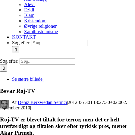
Alevi
Ezidi
Islam
Kristendom
Øvrige religioner
Zarathustrianisme
KONTAKT
Søg efter:
Søg efter:
Se større billede
Bevar Roj-TV
By
Deniz Berxwedan Serinci
|
2012-06-30T13:27:30+02:00
2.
september 2010
|
Roj-TV er blevet tiltalt for terror, men det er helt
uretfærdigt og tiltalen sker efter tyrkisk pres, mener
Akar Pirmeh.