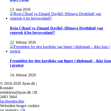
13. maj 2026
Roja Cîhanî ya Zimanê Dayîkê: Hêmaya Desthilatê yan
çeperek ji bo berxwedanê?
22. februar 2026
Fremtiden for den kurdiske sag ligger i diplomati – ikke kun
i protest
14. februar 2026
© 2010-2020 Jiyan.dk |
Kontakt:
redaktion@jiyan.dk | tlf.
2683 5664
facebook
twitter
Websiden bruger cookies
og analytics.
Ok