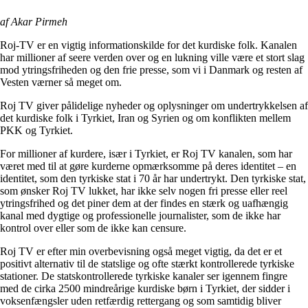
af Akar Pirmeh
Roj-TV er en vigtig informationskilde for det kurdiske folk. Kanalen
har millioner af seere verden over og en lukning ville være et stort slag
mod ytringsfriheden og den frie presse, som vi i Danmark og resten af
Vesten værner så meget om.
Roj TV giver pålidelige nyheder og oplysninger om undertrykkelsen af
det kurdiske folk i Tyrkiet, Iran og Syrien og om konflikten mellem
PKK og Tyrkiet.
For millioner af kurdere, især i Tyrkiet, er Roj TV kanalen, som har
været med til at gøre kurderne opmærksomme på deres identitet – en
identitet, som den tyrkiske stat i 70 år har undertrykt. Den tyrkiske stat,
som ønsker Roj TV lukket, har ikke selv nogen fri presse eller reel
ytringsfrihed og det piner dem at der findes en stærk og uafhængig
kanal med dygtige og professionelle journalister, som de ikke har
kontrol over eller som de ikke kan censure.
Roj TV er efter min overbevisning også meget vigtig, da det er et
positivt alternativ til de statslige og ofte stærkt kontrollerede tyrkiske
stationer. De statskontrollerede tyrkiske kanaler ser igennem fingre
med de cirka 2500 mindreårige kurdiske børn i Tyrkiet, der sidder i
voksenfængsler uden retfærdig rettergang og som samtidig bliver