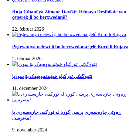
Roja Cîhanî ya Zimanê Dayîkê: Hêmaya Desthilatê yan
çeperek ji bo berxwedanê?
22. februar 2026
Piştevaniya netewî ji bo berxwedana gelê Kurd li Rojava
5. februar 2026
تێوەگلانی تورکیاو خوێندنەوەیەک بۆ سوریا
11. december 2024
ڕەوتی چارەسەری پرسی کورد لە تورکیە، چارەسەری یا
مەترسی!
9. november 2024