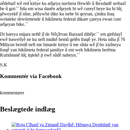
zêdebarî wê red kiriye ku arîşeya navbera Hewlêr û Bexdadê serbazî
be û got:´´ bila em wisa danên arîşeyek bi wê cureyî heye ku bi hîç
şêweyekê jî nîne, pêûywîst dike ku nebe bi qeyran, çimku Iraq
welateke dewlemende û hikûmeta federal dikare çareya ewan cure
arîşeyan bike.´´
Di bareya mijara neftê jî de Nêçîrvan Barzanî dibêje:´´ em girêdayî
ewê bawerîyê ne ku neft mulkê hemû gelên Iraqê ye. Heta niha jî 76
Miliyon bermîl neft me hinarde kiriye û me sûda wê jî bo xizîneya
Iraqê yan hikûmeta federal şandiye û em wek hikûmeta herêma
Kuridstanê hîç tiştekê ji ewê sûdê nabeyn.´´
S.K
Kommentér via Facebook
kommentarer
Beslægtede indlæg