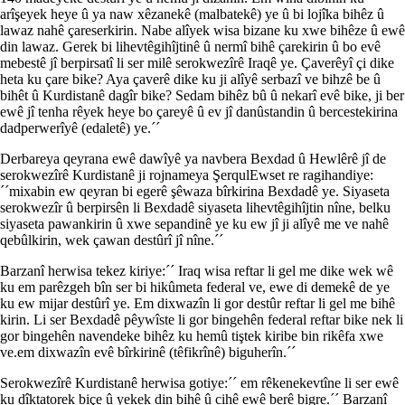
arîşeyek heye û ya naw xêzanekê (malbatekê) ye û bi lojîka bihêz û
lawaz nahê çareserkirin. Nabe alîyek wisa bizane ku xwe bihêze û ewê
din lawaz. Gerek bi lihevtêgihîjtinê û nermî bihê çarekirin û bo evê
mebestê jî berpirsatî li ser milê serokwezîrê Iraqê ye. Çaverêyî çi dike
heta ku çare bike? Aya çaverê dike ku ji alîyê serbazî ve bihzê be û
bihêt û Kurdistanê dagîr bike? Sedam bihêz bû û nekarî evê bike, ji ber
ewê jî tenha rêyek heye bo çareyê û ev jî danûstandin û bercestekirina
dadperwerîyê (edaletê) ye.´´
Derbareya qeyrana ewê dawîyê ya navbera Bexdad û Hewlêrê jî de
serokwezîrê Kurdistanê ji rojnameya ŞerqulEwset re ragihandiye:
´´mixabin ew qeyran bi egerê şêwaza bîrkirina Bexdadê ye. Siyaseta
serokwezîr û berpirsên li Bexdadê siyaseta lihevtêgihîjtin nîne, belku
siyaseta pawankirin û xwe sepandinê ye ku ew jî ji alîyê me ve nahê
qebûlkirin, wek çawan destûrî jî nîne.´´
Barzanî herwisa tekez kiriye:´´ Iraq wisa reftar li gel me dike wek wê
ku em parêzgeh bîn ser bi hikûmeta federal ve, ewe di demekê de ye
ku ew mijar destûrî ye. Em dixwazîn li gor destûr reftar li gel me bihê
kirin. Li ser Bexdadê pêywîste li gor bingehên federal reftar bike nek li
gor bingehên navendeke bihêz ku hemû tiştek kiribe bin rikêfa xwe
ve.em dixwazîn evê bîrkirinê (têfikrînê) biguherîn.´´
Serokwezîrê Kurdistanê herwisa gotiye:´´ em rêkenekevtîne li ser ewê
ku dîktatorek biçe û yekek din bihê û cihê ewê berê bigre.´´ Barzanî