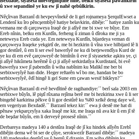
Bexdadê, siyaseta lihevtêgihîjtinê nîne, belku siyaseta pawankirin
û xwe sepandinê ye ku ew jî nahê qebûlkirin.
Nêçîrvan Barzanî di hevpeyvînekê de li gel rojnameya ŞerqulEwset a
Lendenî ku îro pêncşembîyê hatiye belavkirin, dibêje:´´ hatiye zanîn ku
vemana me di çarçoweya Iraqê de ji alîyê me bi xwe ve bûye. Em
Ereb nînin, belku em Kurdîn, ferheng û ziman û dîroka me ji ya
neteweya Ereb cuda ye. Em neteweya Kurdîn, bijardeya veman di
çarçoweya Iraqeke yekgirtî de, me bi hezkirin û vîna xwe hilbijard lê li
gor destûrê, û em li ser ewê bawerîyê ne ku di berjewendîya Kurd de
ye ku di em evê çarçoweyê de bimînîn û eve jî siyaseteke aşkira ye, çi
ji alîyê hikûmeta herêmê û çi ji alîyê serkirdatîya Kurdistanî, bi evê
bawerîya xwe jî pabendîn û wiha nabînim ku Malikî me ber bi
serbixweyîyê han dide. Heger reftarên wî bo me, handan be bo
serbixweyîyê, êdî hingê li gel Sune em çawan wesif bikîeyn?´´
Nêçîrvan Barzanî di evê hevdîtinê de ragihandiye:´´ berî sala 2003 em
serbixwe bûyîn, lê piştî rûxana rejîma berê me bi hezkirina xwe û li ser
bingehê karkirina pêkve û li gor destûrê ku %80 xelkê deng daye wê,
em vegeriyan Bexdadê.´´ Barzanî tekez kir:´´ ewa ji destê me hat di
pênaw yekparçeyîya xaka Iraqê me kir, me Iraqa nû ava kir û em jî tê
de beşdar bûyîn, em li derveyê prosesê nînin.´´
Derbareya madeya 140 a destûra Iraqê de jî ku hindek alîyên Erebî
dibêjin dema wê bi ser de çûye, serokwezîr Barzanî dibêje:´´ madeya
140 madeyeke destûrî ye û hemû jî dizanin. Em wiha dibînin ku