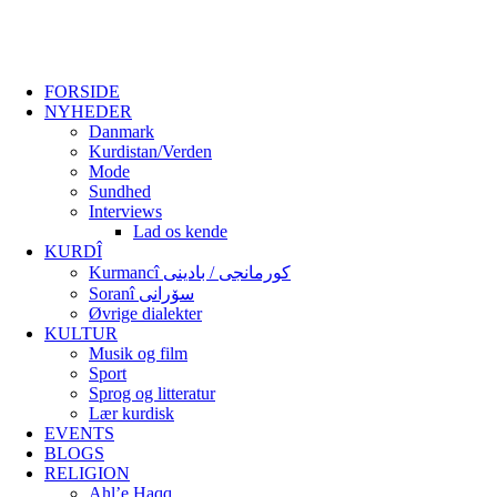
FORSIDE
NYHEDER
Danmark
Kurdistan/Verden
Mode
Sundhed
Interviews
Lad os kende
KURDÎ
Kurmancî کورمانجی / بادینی
Soranî سۆرانی
Øvrige dialekter
KULTUR
Musik og film
Sport
Sprog og litteratur
Lær kurdisk
EVENTS
BLOGS
RELIGION
Ahl’e Haqq