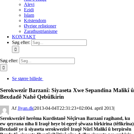
Alevi
Ezidi
Islam
Kristendom
Øvrige religioner
Zarathustrianisme
KONTAKT
Søg efter:
Søg efter:
Se større billede
Serokwezîr Barzanî: Siyaseta Xwe Sepandina Malikî û
Bexdadê Nahê Qebûlkirin
By
Jiyan.dk
|
2013-04-04T22:31:23+02:00
4. april 2013
|
Serokwezîrê herêma Kurdistanê Nêçîrvan Barzanî ragihand, ku
ew qeyrana niha li Iraqê heye bi egerê şêwaza bîrkirina (têfikrîna)
Bexdadê ye û siyaseta serokwezîrê Iraqê Nûrî Malikî û berpirsên