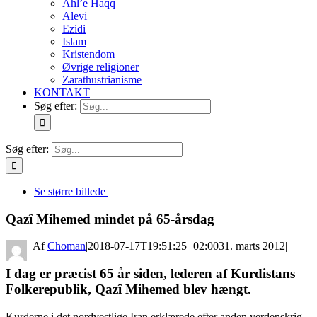
Ahl’e Haqq
Alevi
Ezidi
Islam
Kristendom
Øvrige religioner
Zarathustrianisme
KONTAKT
Søg efter:
Søg efter:
Se større billede
Qazî Mihemed mindet på 65-årsdag
By
Choman
|
2018-07-17T19:51:25+02:00
31. marts 2012
|
I dag er præcist 65 år siden, lederen af Kurdistans
Folkerepublik, Qazî Mihemed blev hængt.
Kurderne i det nordvestlige Iran erklærede efter anden verdenskrig