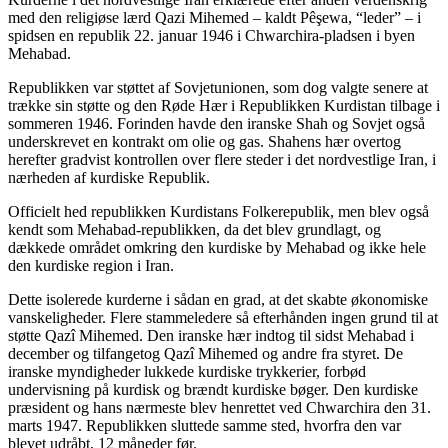
med den religiøse lærd Qazi Mihemed – kaldt Pêşewa, “leder” – i
spidsen en republik 22. januar 1946 i Chwarchira-pladsen i byen
Mehabad.
Republikken var støttet af Sovjetunionen, som dog valgte senere at
trække sin støtte og den Røde Hær i Republikken Kurdistan tilbage i
sommeren 1946. Forinden havde den iranske Shah og Sovjet også
underskrevet en kontrakt om olie og gas. Shahens hær overtog
herefter gradvist kontrollen over flere steder i det nordvestlige Iran, i
nærheden af kurdiske Republik.
Officielt hed republikken Kurdistans Folkerepublik, men blev også
kendt som Mehabad-republikken, da det blev grundlagt, og
dækkede området omkring den kurdiske by Mehabad og ikke hele
den kurdiske region i Iran.
Dette isolerede kurderne i sådan en grad, at det skabte økonomiske
vanskeligheder. Flere stammeledere så efterhånden ingen grund til at
støtte Qazî Mihemed. Den iranske hær indtog til sidst Mehabad i
december og tilfangetog Qazî Mihemed og andre fra styret. De
iranske myndigheder lukkede kurdiske trykkerier, forbød
undervisning på kurdisk og brændt kurdiske bøger. Den kurdiske
præsident og hans nærmeste blev henrettet ved Chwarchira den 31.
marts 1947. Republikken sluttede samme sted, hvorfra den var
blevet udråbt, 12 måneder før.