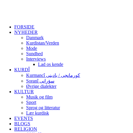
FORSIDE
NYHEDER
Danmark
Kurdistan/Verden
Mode
Sundhed
Interviews
Lad os kende
KURDÎ
Kurmancî کورمانجی / بادینی
Soranî سۆرانی
Øvrige dialekter
KULTUR
Musik og film
Sport
Sprog og litteratur
Lær kurdisk
EVENTS
BLOGS
RELIGION