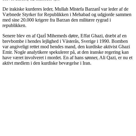
De irakiske kurderes leder, Mullah Mistefa Barzanî var leder af de
Væbnede Styrker for Republikken i Mehabad og udgjorde sammen
med sine 20.000 krigere fra Barzan den militære rygrad i
republikken.
Senere blev en af Qazî Mihemeds døtre, Effat Ghazi, dræbt af en
brevbombe i hendes lejlighed i Västerås, Sverige i 1990. Bomben
var angiveligt rettet mod hendes mand, den kurdiske aktivist Ghazi
Emir. Nogle analytikere spekulerer på, at den iranske regering kan
have været involveret i mordet. En af hans sønner, Ali Qazi, er nu et
aktivt medlem i den kurdiske bevægelse i Iran.