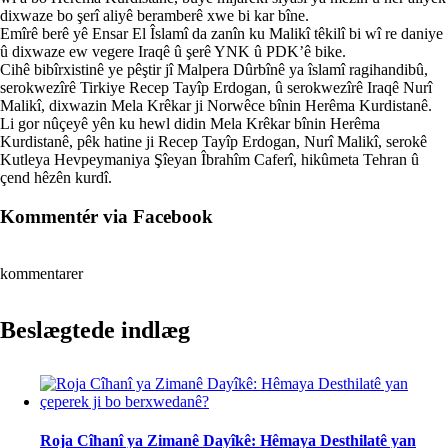
dixwaze bo şerî aliyê beramberê xwe bi kar bîne.
Emîrê berê yê Ensar El Îslamî da zanîn ku Malikî têkilî bi wî re daniye
û dixwaze ew vegere Iraqê û şerê YNK û PDK’ê bike.
Cihê bibîrxistinê ye pêştir jî Malpera Dûrbînê ya îslamî ragihandibû,
serokwezîrê Tirkiye Recep Tayîp Erdogan, û serokwezîrê Iraqê Nurî
Malikî, dixwazin Mela Krêkar ji Norwêce bînin Herêma Kurdistanê.
Li gor nûçeyê yên ku hewl didin Mela Krêkar bînin Herêma
Kurdistanê, pêk hatine ji Recep Tayîp Erdogan, Nurî Malikî, serokê
Kutleya Hevpeymaniya Şîeyan Îbrahîm Caferî, hikûmeta Tehran û
çend hêzên kurdî.
Kommentér via Facebook
kommentarer
Beslægtede indlæg
Roja Cîhanî ya Zimanê Dayîkê: Hêmaya Desthilatê yan