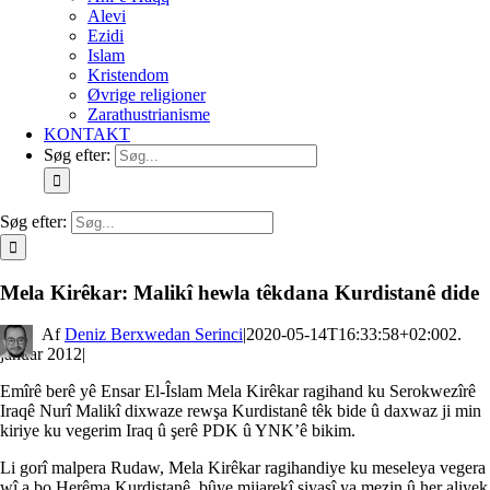
Alevi
Ezidi
Islam
Kristendom
Øvrige religioner
Zarathustrianisme
KONTAKT
Søg efter:
Søg efter:
Mela Kirêkar: Malikî hewla têkdana Kurdistanê dide
By
Deniz Berxwedan Serinci
|
2020-05-14T16:33:58+02:00
2.
januar 2012
|
Emîrê berê yê Ensar El-Îslam Mela Kirêkar ragihand ku Serokwezîrê
Iraqê Nurî Malikî dixwaze rewşa Kurdistanê têk bide û daxwaz ji min
kiriye ku vegerim Iraq û şerê PDK û YNK’ê bikim.
Li gorî malpera Rudaw, Mela Kirêkar ragihandiye ku meseleya vegera
wî a bo Herêma Kurdistanê, bûye mijarekî siyasî ya mezin û her aliyek