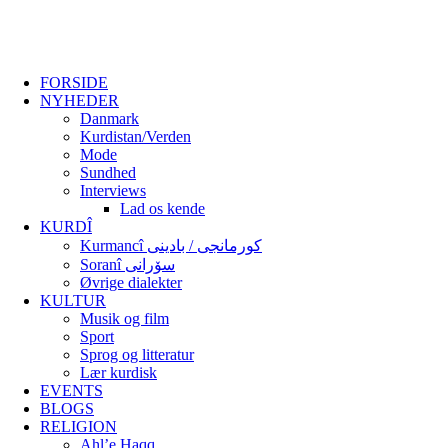
FORSIDE
NYHEDER
Danmark
Kurdistan/Verden
Mode
Sundhed
Interviews
Lad os kende
KURDÎ
Kurmancî کورمانجی / بادینی
Soranî سۆرانی
Øvrige dialekter
KULTUR
Musik og film
Sport
Sprog og litteratur
Lær kurdisk
EVENTS
BLOGS
RELIGION
Ahl’e Haqq