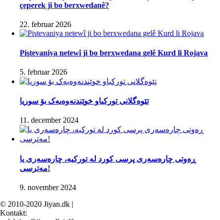
çeperek ji bo berxwedanê?
22. februar 2026
Piştevaniya netewî ji bo berxwedana gelê Kurd li Rojava
5. februar 2026
تێوەگلانی تورکیاو خوێندنەوەیەک بۆ سوریا
11. december 2024
ڕەوتی چارەسەری پرسی کورد لە تورکیە، چارەسەری یا
مەترسی!
9. november 2024
© 2010-2020 Jiyan.dk |
Kontakt: