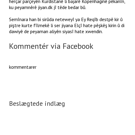
herçar parçeyên Kurdistanê li bajarê Kopenhaginê pêkanîn,
ku peyamnêrê jiyan.dk jî têde bedar bû.
Semînara han bi sirûda neteweyî ya Ey Reqîb destpê kir û
piştre kurte fîlmekê li ser jiyana Elçî hate pêşkêş kirin û di
dawiyê de peyaman aliyên siyasî hate xwendin.
Kommentér via Facebook
kommentarer
Beslægtede indlæg