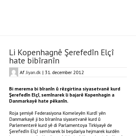
Se
større
Li Kopenhagnê Şerefedîn Elçî
billede
hate bibîranîn
By
Jiyan.dk
|
31. december 2012
Bi merema bi bîranîn û rêzgirtina siyasetvanê kurd
Şerefedîn Elçî, semînarek li bajarê Kopenhagin a
Danmarkayê hate pêkanîn.
Roja şemiyê Federasiyona Komeleyên Kurdî yên
Danmarkayê ji bo bîranîna siyasetvanê kurd û
Parlementerê kurd yê di Parlamentoya Tirkiyayê de
Şerefedîn Elçî semînarek bi beşdariya hejmarek kurdên