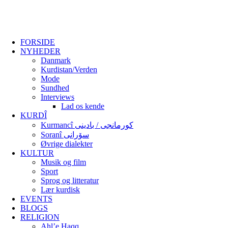
FORSIDE
NYHEDER
Danmark
Kurdistan/Verden
Mode
Sundhed
Interviews
Lad os kende
KURDÎ
Kurmancî کورمانجی / بادینی
Soranî سۆرانی
Øvrige dialekter
KULTUR
Musik og film
Sport
Sprog og litteratur
Lær kurdisk
EVENTS
BLOGS
RELIGION
Ahl’e Haqq