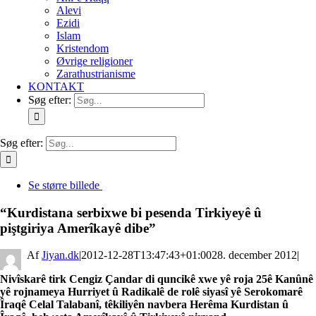
Alevi
Ezidi
Islam
Kristendom
Øvrige religioner
Zarathustrianisme
KONTAKT
Søg efter:
Søg efter:
Se større billede
“Kurdistana serbixwe bi pesenda Tirkiyeyê û
piştgiriya Amerîkayê dibeˮ
By
Jiyan.dk
|
2012-12-28T13:47:43+01:00
28. december 2012
|
Nivîskarê tirk Cengiz Çandar di quncikê xwe yê roja 25ê Kanûnê
yê rojnameya Hurriyet û Radikalê de rolê siyasî yê Serokomarê
Îraqê Celal Talabanî, têkiliyên navbera Herêma Kurdistan û