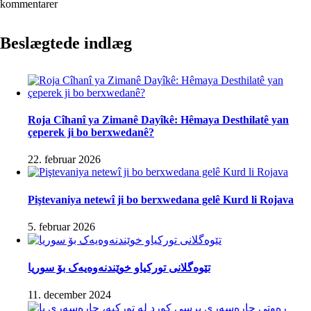
kommentarer
Beslægtede indlæg
Roja Cîhanî ya Zimanê Dayîkê: Hêmaya Desthilatê yan
çeperek ji bo berxwedanê?
22. februar 2026
Piştevaniya netewî ji bo berxwedana gelê Kurd li Rojava
5. februar 2026
تێوەگلانی تورکیاو خوێندنەوەیەک بۆ سوریا
11. december 2024