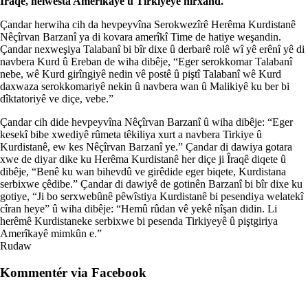
Îraqê, helwesta Amerîkayê û Tirkiyeyê nirxand.
Çandar herwiha cih da hevpeyvîna Serokwezîrê Herêma Kurdistanê
Nêçîrvan Barzanî ya di kovara amerîkî Time de hatiye weşandin.
Çandar nexweşiya Talabanî bi bîr dixe û derbarê rolê wî yê erênî yê di
navbera Kurd û Ereban de wiha dibêje, “Eger serokkomar Talabanî
nebe, wê Kurd girîngiyê nedin vê postê û piştî Talabanî wê Kurd
daxwaza serokkomariyê nekin û navbera wan û Malikiyê ku ber bi
dîktatoriyê ve diçe, vebe.ˮ
Çandar cih dide hevpeyvîna Nêçîrvan Barzanî û wiha dibêje: “Eger
kesekî bibe xwediyê rûmeta têkiliya xurt a navbera Tirkiye û
Kurdistanê, ew kes Nêçîrvan Barzanî ye.ˮ Çandar di dawiya gotara
xwe de diyar dike ku Herêma Kurdistanê her diçe ji Îraqê diqete û
dibêje, “Benê ku wan bihevdû ve girêdide eger biqete, Kurdistana
serbixwe çêdibe.ˮ Çandar di dawiyê de gotinên Barzanî bi bîr dixe ku
gotiye, “Ji bo serxwebûnê pêwîstiya Kurdistanê bi pesendiya welatekî
cîran heyeˮ û wiha dibêje: “Hemû rûdan vê yekê nîşan didin. Li
herêmê Kurdistaneke serbixwe bi pesenda Tirkiyeyê û piştgiriya
Amerîkayê mimkûn e.ˮ
Rudaw
Kommentér via Facebook