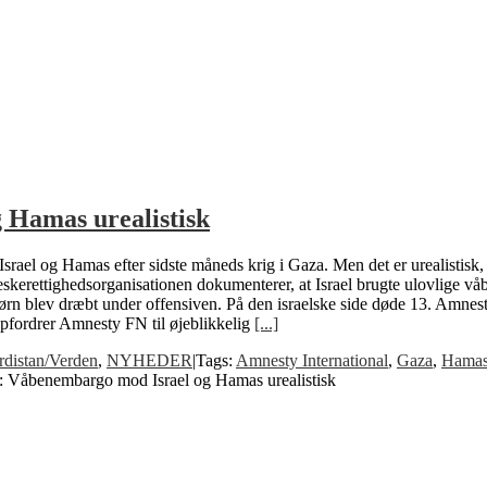
 Hamas urealistisk
rael og Hamas efter sidste måneds krig i Gaza. Men det er urealistisk,
eskerettighedsorganisationen dokumenterer, at Israel brugte ulovlige vå
rn blev dræbt under offensiven. På den israelske side døde 13. Amnest
 opfordrer Amnesty FN til øjeblikkelig
[...]
distan/Verden
,
NYHEDER
|
Tags:
Amnesty International
,
Gaza
,
Hama
r: Våbenembargo mod Israel og Hamas urealistisk