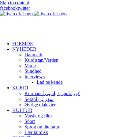
Skip to content
facebook
twitter
FORSIDE
NYHEDER
Danmark
Kurdistan/Verden
Mode
Sundhed
Interviews
Lad os kende
KURDÎ
Kurmancî کورمانجی / بادینی
Soranî سۆرانی
Øvrige dialekter
KULTUR
Musik og film
Sport
Sprog og litteratur
Lær kurdisk