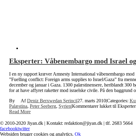
Eksperter: Våbenembargo mod Israel og
I en ny rapport kræver Amnesty International våbenembargo mod Is
”Fuelling conflict: Foreign arms supplies to Israel/Gaza” fra menn
december og januar i Gaza. 1300 palæstinensere, heriblandt 300 bø
for at have affyret raketter mod israelske civile. På den baggrund
By
Deniz Berxwedan Serinci
|
27. marts 2010
|
Categories:
Kur
Palæstina
,
Peter Seeberg
,
Syrien
|
Kommentarer lukket
til Eksperte
Read More
© 2010-2020 Jiyan.dk | Kontakt: redaktion@jiyan.dk | tlf. 2683 5664
facebook
twitter
Websiden bruger cookies og analytics.
Ok