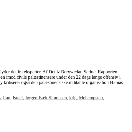
 lyder det fra eksperter. Af Deniz Berxwedan Serinci Rapporten
ben imod civile palæstinensere under den 22 dage lange offensiv i
y kritiserer også den palæstinensiske militante organisation Hamas
s
,
Iran
,
Israel
,
Jørgen Bæk Simonsen
,
krig
,
Mellemøsten
,