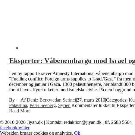
Eksperter: Våbenembargo mod Israel og
I en ny rapport kræver Amnesty International våbenembargo mod Is
”Fuelling conflict: Foreign arms supplies to Israel/Gaza” fra menn
december og januar i Gaza. 1300 palæstinensere, heriblandt 300 bø
for at have affyret raketter mod israelske civile. På den baggrund
By
Deniz Berxwedan Serinci
|
27. marts 2010
|
Categories:
Kur
Palæstina
,
Peter Seeberg
,
Syrien
|
Kommentarer lukket
til Eksperte
Read More
© 2010-2020 Jiyan.dk | Kontakt: redaktion@jiyan.dk | tlf. 2683 5664
facebook
twitter
Websiden bruger cookies og analytics.
Ok