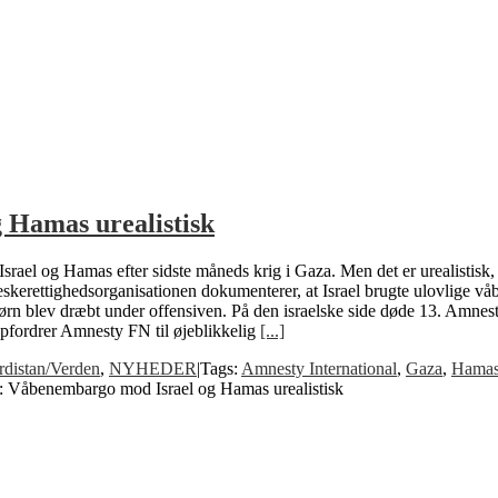
 Hamas urealistisk
rael og Hamas efter sidste måneds krig i Gaza. Men det er urealistisk,
eskerettighedsorganisationen dokumenterer, at Israel brugte ulovlige vå
rn blev dræbt under offensiven. På den israelske side døde 13. Amnest
 opfordrer Amnesty FN til øjeblikkelig
[...]
distan/Verden
,
NYHEDER
|
Tags:
Amnesty International
,
Gaza
,
Hama
r: Våbenembargo mod Israel og Hamas urealistisk