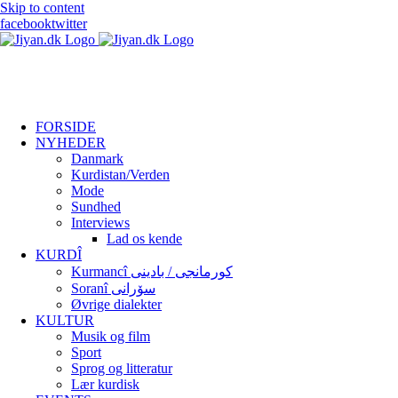
Skip to content
facebook
twitter
FORSIDE
NYHEDER
Danmark
Kurdistan/Verden
Mode
Sundhed
Interviews
Lad os kende
KURDÎ
Kurmancî کورمانجی / بادینی
Soranî سۆرانی
Øvrige dialekter
KULTUR
Musik og film
Sport
Sprog og litteratur
Lær kurdisk