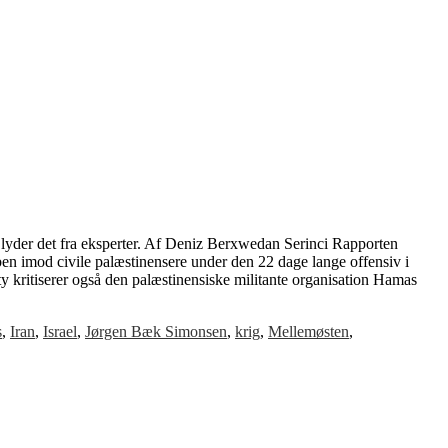
 lyder det fra eksperter. Af Deniz Berxwedan Serinci Rapporten
ben imod civile palæstinensere under den 22 dage lange offensiv i
y kritiserer også den palæstinensiske militante organisation Hamas
s
,
Iran
,
Israel
,
Jørgen Bæk Simonsen
,
krig
,
Mellemøsten
,