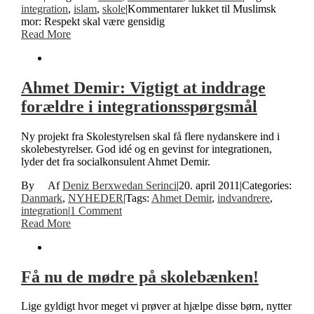
integration
,
islam
,
skole
|
Kommentarer lukket
til Muslimsk
mor: Respekt skal være gensidig
Read More
Ahmet Demir: Vigtigt at inddrage
forældre i integrationsspørgsmål
Ny projekt fra Skolestyrelsen skal få flere nydanskere ind i
skolebestyrelser. God idé og en gevinst for integrationen,
lyder det fra socialkonsulent Ahmet Demir.
By
Deniz Berxwedan Serinci
|
20. april 2011
|
Categories:
Danmark
,
NYHEDER
|
Tags:
Ahmet Demir
,
indvandrere
,
integration
|
1 Comment
Read More
Få nu de mødre på skolebænken!
Lige gyldigt hvor meget vi prøver at hjælpe disse børn, nytter