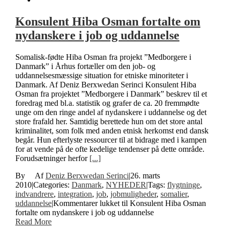
Konsulent Hiba Osman fortalte om
nydanskere i job og uddannelse
Somalisk-fødte Hiba Osman fra projekt ”Medborgere i
Danmark” i Århus fortæller om den job- og
uddannelsesmæssige situation for etniske minoriteter i
Danmark. Af Deniz Berxwedan Serinci Konsulent Hiba
Osman fra projektet ”Medborgere i Danmark” beskrev til et
foredrag med bl.a. statistik og grafer de ca. 20 fremmødte
unge om den ringe andel af nydanskere i uddannelse og det
store frafald her. Samtidig berettede hun om det store antal
kriminalitet, som folk med anden etnisk herkomst end dansk
begår. Hun efterlyste ressourcer til at bidrage med i kampen
for at vende på de ofte kedelige tendenser på dette område.
Forudsætninger herfor
[...]
By
Deniz Berxwedan Serinci
|
26. marts
2010
|
Categories:
Danmark
,
NYHEDER
|
Tags:
flygtninge
,
indvandrere
,
integration
,
job
,
jobmuligheder
,
somalier
,
uddannelse
|
Kommentarer lukket
til Konsulent Hiba Osman
fortalte om nydanskere i job og uddannelse
Read More