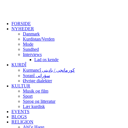
FORSIDE
NYHEDER
Danmark
Kurdistan/Verden
Mode
Sundhed
Interviews
Lad os kende
KURDÎ
Kurmancî کورمانجی / بادینی
Soranî سۆرانی
Øvrige dialekter
KULTUR
Musik og film
Sport
Sprog og litteratur
Lær kurdisk
EVENTS
BLOGS
RELIGION
Ahl’e Haqq