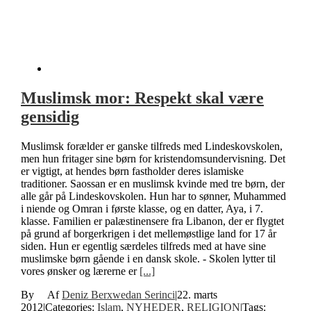
Muslimsk mor: Respekt skal være
gensidig
Muslimsk forælder er ganske tilfreds med Lindeskovskolen,
men hun fritager sine børn for kristendomsundervisning. Det
er vigtigt, at hendes børn fastholder deres islamiske
traditioner. Saossan er en muslimsk kvinde med tre børn, der
alle går på Lindeskovskolen. Hun har to sønner, Muhammed
i niende og Omran i første klasse, og en datter, Aya, i 7.
klasse. Familien er palæstinensere fra Libanon, der er flygtet
på grund af borgerkrigen i det mellemøstlige land for 17 år
siden. Hun er egentlig særdeles tilfreds med at have sine
muslimske børn gående i en dansk skole. - Skolen lytter til
vores ønsker og lærerne er
[...]
By
Deniz Berxwedan Serinci
|
22. marts
2012
|
Categories:
Islam
,
NYHEDER
,
RELIGION
|
Tags: