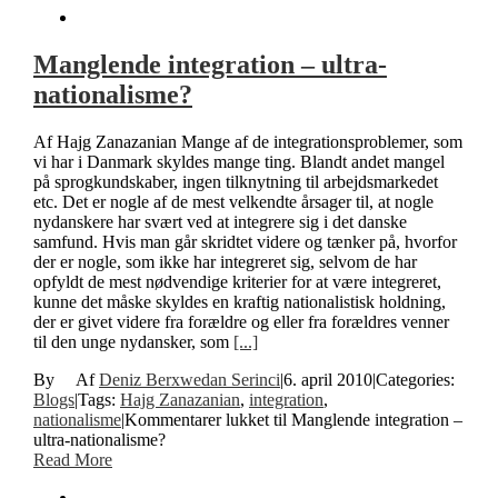
Manglende integration – ultra-
nationalisme?
Af Hajg Zanazanian Mange af de integrationsproblemer, som
vi har i Danmark skyldes mange ting. Blandt andet mangel
på sprogkundskaber, ingen tilknytning til arbejdsmarkedet
etc. Det er nogle af de mest velkendte årsager til, at nogle
nydanskere har svært ved at integrere sig i det danske
samfund. Hvis man går skridtet videre og tænker på, hvorfor
der er nogle, som ikke har integreret sig, selvom de har
opfyldt de mest nødvendige kriterier for at være integreret,
kunne det måske skyldes en kraftig nationalistisk holdning,
der er givet videre fra forældre og eller fra forældres venner
til den unge nydansker, som
[...]
By
Deniz Berxwedan Serinci
|
6. april 2010
|
Categories:
Blogs
|
Tags:
Hajg Zanazanian
,
integration
,
nationalisme
|
Kommentarer lukket
til Manglende integration –
ultra-nationalisme?
Read More