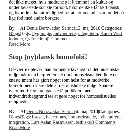
det ikke meget, hvis mødrene går hjemme i en kultur og
under belastede sociale forhold, hvor de ikke får lært dansk,
og hvor de ikke får mulighed for at komme ud i samfundet på
lige fod med andre borgere.
By
Deniz Berxwedan Serinci
|
13. maj 2010
|
Categories:
Blogs
|
Tags:
flygtninge
,
indvandrere
,
integration
,
Karen West
,
kvinder
,
Q-Freedom
|
1 Comment
Read More
Stop (ny)dansk homofobi!
Desværre oplever man larmende tavshed fra det muslimske
miljø, når man berører emnet om homoseksualitet. Ikke en
eneste imam har gjort noget som helst for at modvirke
homofobien i visse dele af det muslimske miljø. Snarere
tværtimod. Og kun ganske få politikere med
indvandrerbaggrund tør at gøre noget for homoseksuelles
rettigheder.
By
Deniz Berxwedan Serinci
|
4. maj 2010
|
Categories:
Blogs
|
Tags:
bøsser
,
hatecrimes
,
homoseksuelle
,
indvandrere
,
integration
,
Lars Aslan Rasmussen
,
lesbiske
|
3 Comments
Read More