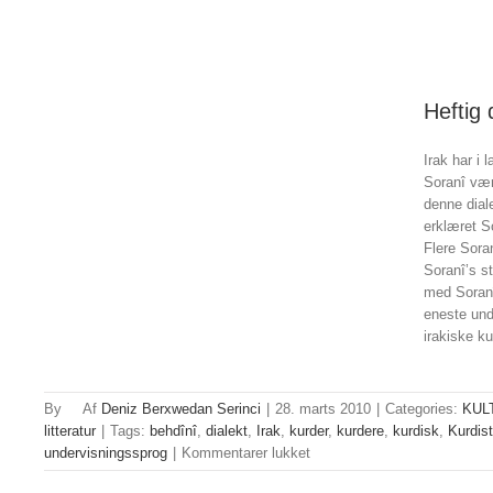
Heftig
Irak har i 
Soranî vær
denne dial
erklæret S
Flere Sora
Soranî’s st
med Soranî
eneste unde
irakiske k
By
Deniz Berxwedan Serinci
|
28. marts 2010
|
Categories:
KUL
litteratur
|
Tags:
behdînî
,
dialekt
,
Irak
,
kurder
,
kurdere
,
kurdisk
,
Kurdis
til
undervisningssprog
|
Kommentarer lukket
Heftig