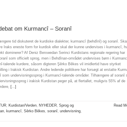
 debat om Kurmancî – Soranî
længere tid diskuteret de kurdiske dialekter, kurmancî (behdînî) og soranî. Ska
e Iraks eneste form for kurdisk eller skal der kunne undervises i kurmancî, h
ekt dominerer? Af Deniz Berxwedan Serinci Kurdistans regionale regering har
oranî som officielt sprog, men i Behdînan-området undervises børn i Kurmanc
nî-talende kurdere, såsom digteren Şêrko Bêkes vil imidlertid have styrket
illing i Irakisk Kurdistan. Andre ledende politikere har forsøgt at erstatte Kur
 som undervisningssprog i Kurmancî-talende områder. Tilhængere af soranî
rvisningssprog i irakisk Kurdistan peger på, at flertallet, muligvis 55% af de
urdere,
[...]
TUR
,
Kurdistan/Verden
,
NYHEDER
,
Sprog og
Read M
tan
,
kurmancî
,
Sêrko Bêkes
,
soranî
,
undervisning
,