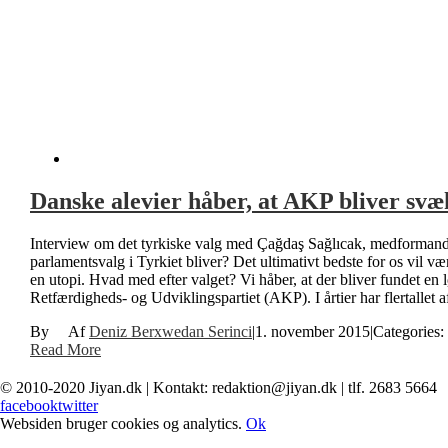
Danske alevier håber, at AKP bliver svæ
Interview om det tyrkiske valg med Çağdaş Sağlıcak, medformand f
parlamentsvalg i Tyrkiet bliver? Det ultimativt bedste for os vil
en utopi. Hvad med efter valget? Vi håber, at der bliver fundet 
Retfærdigheds- og Udviklingspartiet (AKP). I årtier har flertallet 
By
Deniz Berxwedan Serinci
|
1. november 2015
|
Categories:
Read More
© 2010-2020 Jiyan.dk | Kontakt: redaktion@jiyan.dk | tlf. 2683 5664
facebook
twitter
Websiden bruger cookies og analytics.
Ok