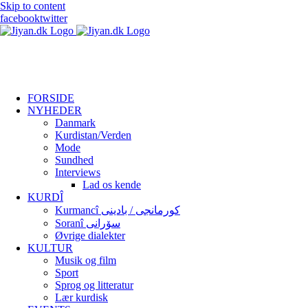
Skip to content
facebook
twitter
FORSIDE
NYHEDER
Danmark
Kurdistan/Verden
Mode
Sundhed
Interviews
Lad os kende
KURDÎ
Kurmancî کورمانجی / بادینی
Soranî سۆرانی
Øvrige dialekter
KULTUR
Musik og film
Sport
Sprog og litteratur
Lær kurdisk