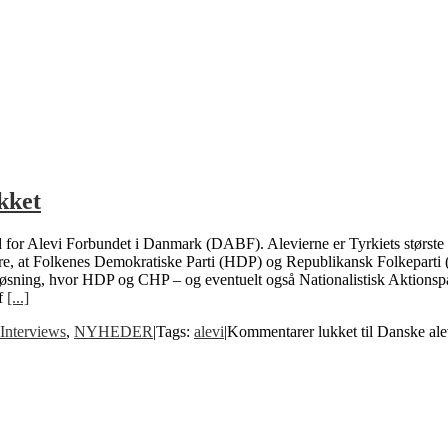
kket
or Alevi Forbundet i Danmark (DABF). Alevierne er Tyrkiets største rel
 være, at Folkenes Demokratiske Parti (HDP) og Republikansk Folkeparti
en løsning, hvor HDP og CHP – og eventuelt også Nationalistisk Aktion
af
[...]
Interviews
,
NYHEDER
|
Tags:
alevi
|
Kommentarer lukket
til Danske ale