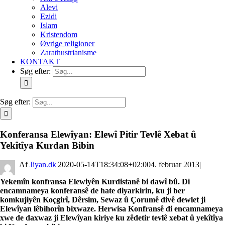
Alevi
Ezidi
Islam
Kristendom
Øvrige religioner
Zarathustrianisme
KONTAKT
Søg efter:
Søg efter:
Konferansa Elewîyan: Elewî Pitir Tevlê Xebat û
Yekîtîya Kurdan Bibin
By
Jiyan.dk
|
2020-05-14T18:34:08+02:00
4. februar 2013
|
Yekemîn konfransa Elewiyên Kurdistanê bi dawî bû. Di
encamnameya konferansê de hate diyarkirin, ku ji ber
komkujiyên Koçgirî, Dêrsim, Sewaz û Çorumê divê dewlet ji
Elewîyan lêbihorîn bixwaze. Herwisa Konfransê di encamnameya
xwe de daxwaz ji Elewîyan kiriye ku zêdetir tevlê xebat û yekîtîya