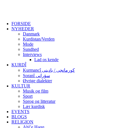
FORSIDE
NYHEDER
Danmark
Kurdistan/Verden
Mode
Sundhed
Interviews
Lad os kende
KURDÎ
Kurmancî کورمانجی / بادینی
Soranî سۆرانی
Øvrige dialekter
KULTUR
Musik og film
Sport
Sprog og litteratur
Lær kurdisk
EVENTS
BLOGS
RELIGION
Ahl’e Haqq