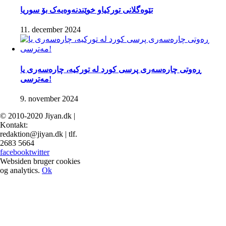
تێوەگلانی تورکیاو خوێندنەوەیەک بۆ سوریا
11. december 2024
ڕەوتی چارەسەری پرسی کورد لە تورکیە، چارەسەری یا
مەترسی!
9. november 2024
© 2010-2020 Jiyan.dk |
Kontakt:
redaktion@jiyan.dk | tlf.
2683 5664
facebook
twitter
Websiden bruger cookies
og analytics.
Ok