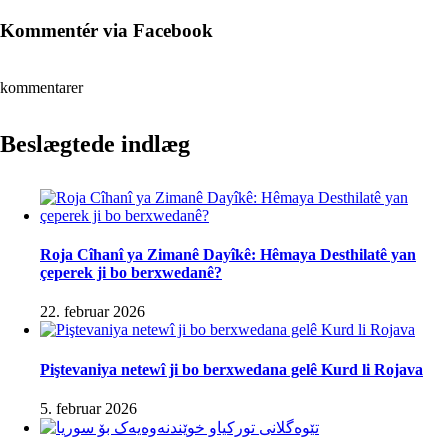
Kommentér via Facebook
kommentarer
Beslægtede indlæg
Roja Cîhanî ya Zimanê Dayîkê: Hêmaya Desthilatê yan
çeperek ji bo berxwedanê?
22. februar 2026
Piştevaniya netewî ji bo berxwedana gelê Kurd li Rojava
5. februar 2026