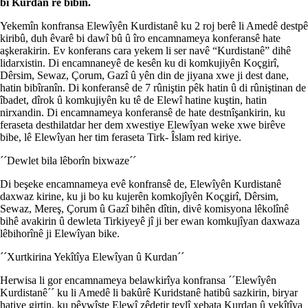
bi Kurdan re bibin.
Yekemîn konfransa Elewîyên Kurdistanê ku 2 roj berê li Amedê destpê
kiribû, duh êvarê bi dawî bû û îro encamnameya konferansê hate
aşkerakirin. Ev konferans cara yekem li ser navê “Kurdistanê” dihê
lidarxistin. Di encamnaneyê de kesên ku di komkujiyên Koçgirî,
Dêrsim, Sewaz, Çorum, Gazî û yên din de jiyana xwe ji dest dane,
hatin bibîranîn. Di konferansê de 7 rûniştin pêk hatin û di rûniştinan de
îbadet, dîrok û komkujiyên ku tê de Elewî hatine kuştin, hatin
nirxandin. Di encamnameya konferansê de hate destnîşankirin, ku
feraseta desthilatdar her dem xwestiye Elewîyan weke xwe birêve
bibe, lê Elewîyan her tim feraseta Tirk- Îslam red kiriye.
´´Dewlet bila lêborîn bixwaze´´
Di beşeke encamnameya evê konfransê de, Elewîyên Kurdistanê
daxwaz kirine, ku ji bo ku kujerên komkojîyên Koçgirî, Dêrsim,
Sewaz, Mereş, Çorum û Gazî bihên dîtin, divê komisyona lêkolînê
bihê avakirin û dewleta Tirkiyeyê jî ji ber ewan komkujîyan daxwaza
lêbihorînê ji Elewîyan bike.
´´Xurtkirina Yekîtîya Elewîyan û Kurdan´´
Herwisa li gor encamnameya belawkirîya konfransa ´´Elewîyên
Kurdistanê´´ ku li Amedê li bakûrê Kuridstanê hatibû sazkirin, biryar
hatiye girtin, ku pêywîste Elewî zêdetir tevlî xebata Kurdan û yekîtîya