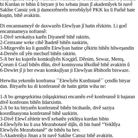
bi Kurdan re bibin û biryare ji bo xebata jinan jî akademîyek bi navê
Sakîne Cansiz yek ji damezrênerên terorbûyîyê PKK ku li Parîsê hate
kuştin, bihê avakirin.
Di encamnameyê de daxwazên Elewîyan jî hatin rêzkirin. Li gorî
encamnameya nofransê:
1-Divê serokatiya karên Diyanetê bihê rakirin,
2-Cemxane weke cihê îbadetê bihên naskirin,
3-Mizgevtên ku li gundên Elewîyan hatine çêkirin bihên hilweşandin
4-Dersên olî yên mecburî bihên rakirin.
5-Ji ber ku kujerên komkojîyên Koçgirî, Dêrsim, Sewaz, Mereş,
Çorum û Gazî bihên dîtin, divê komisyona lêkolînê bihê avakirin û
6-Dewlet jî ji ber ewan komkujîyan ji Elewîyan lêbihorîn bixwaze.
Herwiha yekemîn konfransa ´´Elewîyên Kurdistanê´´ çendîn biryar
dan. Biryarên ku di konferansê de hatin girtin wiha ne:
1-Ji bo gengeşekirina (nîqaşkirina) encamên evê konferansê li bajaran
divê konferans bihên lidarxistin.
2-Ji bo ku biryarên konferansê bihên bicihanîn, divê saziya
koordînasyona konferansê bihê sazkirin.
3-Divê Elewî zêdetir tevlî xebatên yekîtiya kurdan bibin
4-Elewîyên ku li axa Mezrabotanê dijîn, di bin banê “Yekîtîya
Elewîyên Mezrabotanê” de bihên ba hev.
5-Akademîya Jinan a bi navê Sakîne Cansız bihê avakirin.