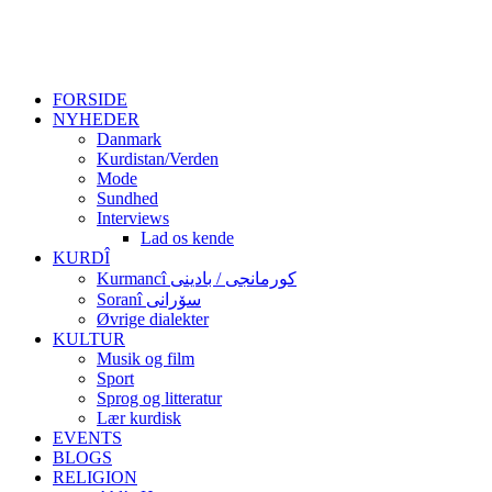
FORSIDE
NYHEDER
Danmark
Kurdistan/Verden
Mode
Sundhed
Interviews
Lad os kende
KURDÎ
Kurmancî کورمانجی / بادینی
Soranî سۆرانی
Øvrige dialekter
KULTUR
Musik og film
Sport
Sprog og litteratur
Lær kurdisk
EVENTS
BLOGS
RELIGION