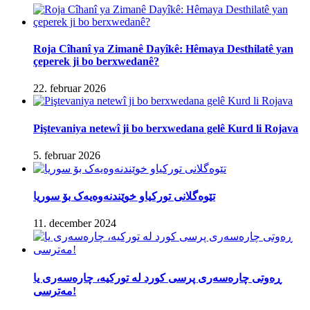
Roja Cîhanî ya Zimanê Dayîkê: Hêmaya Desthilatê yan
çeperek ji bo berxwedanê?
22. februar 2026
Piştevaniya netewî ji bo berxwedana gelê Kurd li Rojava
5. februar 2026
تێوەگلانی تورکیاو خوێندنەوەیەک بۆ سوریا
11. december 2024
ڕەوتی چارەسەری پرسی کورد لە تورکیە، چارەسەری یا
مەترسی!