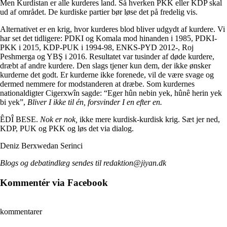
Men Kurdistan er alle kurderes land. Så hverken PKK eller KDP skal
ud af området. De kurdiske partier bør løse det på fredelig vis.
Alternativet er en krig, hvor kurderes blod bliver udgydt af kurdere. Vi
har set det tidligere: PDKI og Komala mod hinanden i 1985, PDKI-
PKK i 2015, KDP-PUK i 1994-98, ENKS-PYD 2012-, Roj
Peshmerga og YBŞ i 2016. Resultatet var tusinder af døde kurdere,
dræbt af andre kurdere. Den slags tjener kun dem, der ikke ønsker
kurderne det godt. Er kurderne ikke forenede, vil de være svage og
dermed nemmere for modstanderen at dræbe. Som kurdernes
nationaldigter Cigerxwîn sagde: “Eger hûn nebin yek, hûnê herin yek
bi yek”,
Bliver I ikke til én, forsvinder I en efter en.
ÊDÎ BESE.
Nok er nok,
ikke mere kurdisk-kurdisk krig. Sæt jer ned,
KDP, PUK og PKK og løs det via dialog.
Deniz Berxwedan Serinci
Blogs og debatindlæg sendes til redaktion@jiyan.dk
Kommentér via Facebook
kommentarer