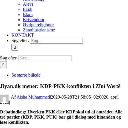
Alevi
Ezidi
Islam
Kristendom
Øvrige religioner
Zarathustrianisme
KONTAKT
Søg efter:
Søg efter:
Se større billede
Jiyan.dk mener: KDP-PKK-konflikten i Zînî Wertê
By
Aisha Muhammed
|
2020-05-28T21:58:05+02:00
20. april
2020
|
Debatindlæg: Hverken PKK eller KDP skal ud af området. Alle
tre partier (KDP, PKK, PUK) bør gå i dialog med hinanden og
løse konflikten.