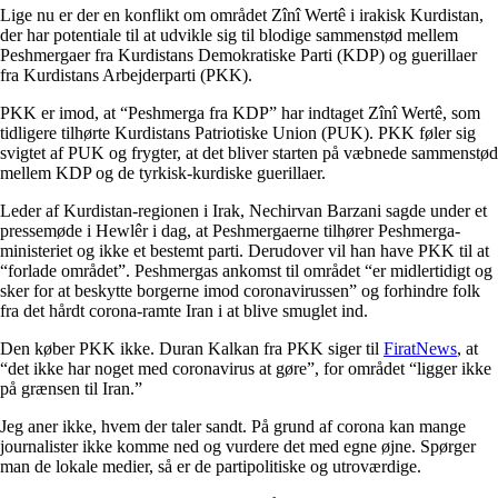
Lige nu er der en konflikt om området Zînî Wertê i irakisk Kurdistan,
der har potentiale til at udvikle sig til blodige sammenstød mellem
Peshmergaer fra Kurdistans Demokratiske Parti (KDP) og guerillaer
fra Kurdistans Arbejderparti (PKK).
PKK er imod, at “Peshmerga fra KDP” har indtaget Zînî Wertê, som
tidligere tilhørte Kurdistans Patriotiske Union (PUK). PKK føler sig
svigtet af PUK og frygter, at det bliver starten på væbnede sammenstød
mellem KDP og de tyrkisk-kurdiske guerillaer.
Leder af Kurdistan-regionen i Irak, Nechirvan Barzani sagde under et
pressemøde i Hewlêr i dag, at Peshmergaerne tilhører Peshmerga-
ministeriet og ikke et bestemt parti. Derudover vil han have PKK til at
“forlade området”. Peshmergas ankomst til området “er midlertidigt og
sker for at beskytte borgerne imod coronavirussen” og forhindre folk
fra det hårdt corona-ramte Iran i at blive smuglet ind.
Den køber PKK ikke. Duran Kalkan fra PKK siger til
FiratNews
, at
“det ikke har noget med coronavirus at gøre”, for området “ligger ikke
på grænsen til Iran.”
Jeg aner ikke, hvem der taler sandt. På grund af corona kan mange
journalister ikke komme ned og vurdere det med egne øjne. Spørger
man de lokale medier, så er de partipolitiske og utroværdige.