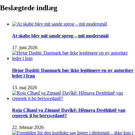
Beslægtede indlæg
At skabe blev mit sande sprog – mit modersmål
17. juni 2026
Hejar Dashti: Danmark bør ikke legitimere en ny autoritær
leder i Iran
13. maj 2026
Roja Cîhanî ya Zimanê Dayîkê: Hêmaya Desthilatê yan
çeperek ji bo berxwedanê?
22. februar 2026