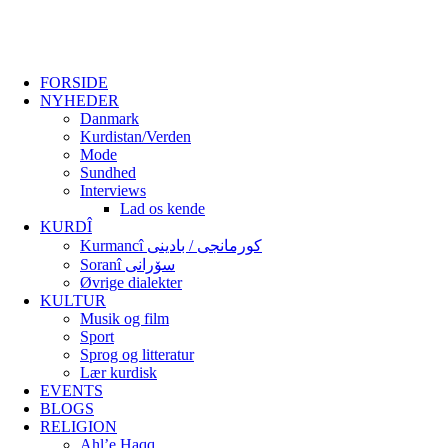
FORSIDE
NYHEDER
Danmark
Kurdistan/Verden
Mode
Sundhed
Interviews
Lad os kende
KURDÎ
Kurmancî کورمانجی / بادینی
Soranî سۆرانی
Øvrige dialekter
KULTUR
Musik og film
Sport
Sprog og litteratur
Lær kurdisk
EVENTS
BLOGS
RELIGION
Ahl’e Haqq