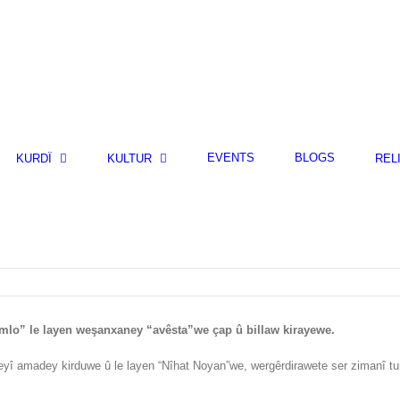
EVENTS
BLOGS
KURDÎ
KULTUR
REL
simlo” le layen weşanxaney “avêsta”we çap û billaw kirayewe.
eyî amadey kirduwe û le layen “Nîhat Noyan”we, wergêrdirawete ser zimanî tu