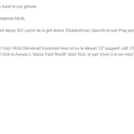
kurdî le xoy girtuwe.
rgêrran bikrêt.
kanî deyey 50’î zayînî da le gell duktur ‘Ebdulrrehman Qasmilo le şarî Prag a
 Giştî Hîzbî Dêmokratî Kurdistanî êran bû ke le rêkewtî 22’î pûşperrî sallî 13
hîzb le Auropa û “duktur Fazll Resûll” dostî hîzb, le şarî Viyen û le ser mêzî