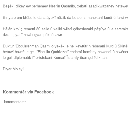
Beşêkî dîkey ew berhemey Nesrîn Qasmilo, xebatî azadîxwazaney netewey 
Birryare em ktêbe le dahatûyekî nêzîk da bo ser zimanekanî kurdî û farsî we
Hêlên krolîç temenî 80 salle û xellkî wllatî çêkoslovakî pêşûye û le sereta
dwatir jiyanî hawbeşyan pêkhênawe.
Duktur ‘Ebdulrrehman Qasmilo yekêk le hellkewtûtrîn rêberanî kurd û Skirtêrî
hetawî hawrê le gell “Ebdulla Qadrîazer” endamî komîtey nawendî û niwênerî 
le gell dîplomatîk tîrorîstekanî Komarî Îslamîy êran şehîd kiran.
Diyar Molayî
Kommentér via Facebook
kommentarer