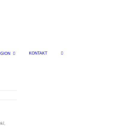
KONTAKT
IGION
rkî,