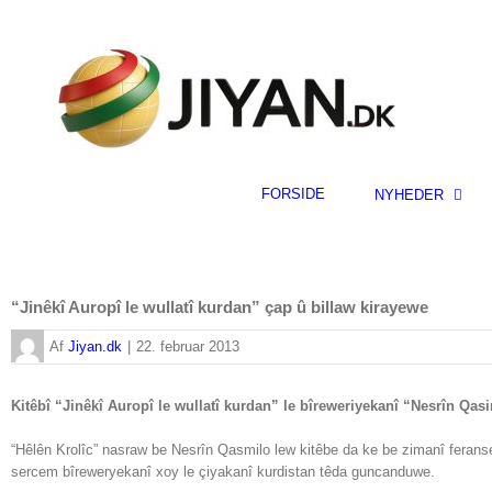
Skip
to
content
FORSIDE
NYHEDER
“Jinêkî Auropî le wullatî kurdan” çap û billaw kirayewe
By
Jiyan.dk
|
22. februar 2013
Kitêbî “Jinêkî Auropî le wullatî kurdan” le bîreweriyekanî “Nesrîn Qa
“Hêlên Krolîc” nasraw be Nesrîn Qasmilo lew kitêbe da ke be zimanî ferans
sercem bîreweryekanî xoy le çiyakanî kurdistan têda guncanduwe.