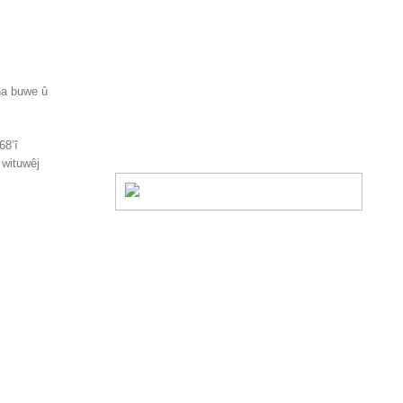
şna buwe û
68’î
 wituwêj