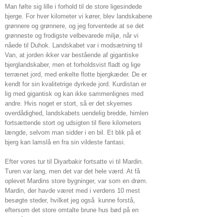
Man følte sig lille i forhold til de store ligesindede
bjerge. For hver kilometer vi kører, blev landskabene
grønnere og grønnere, og jeg forventede at se det
grønneste og frodigste velbevarede miljø, når vi
nåede til Duhok. Landskabet var i modsætning til
Van, at jorden ikker var bestående af gigantiske
bjerglandskaber, men et forholdsvist fladt og lige
terrænet jord, med enkelte flotte bjergkæder. De er
kendt for sin kvalitetrige dyrkede jord. Kurdistan er
lig med gigantisk og kan ikke sammenlignes med
andre. Hvis noget er stort, så er det skyernes
overdådighed, landskabets uendelig bredde, himlen
fortsættende stort og udsigten til flere kilometers
længde, selvom man sidder i en bil. Et blik på et
bjerg kan lamslå en fra sin vildeste fantasi.
Efter vores tur til Diyarbakir fortsatte vi til Mardin.
Turen var lang, men det var det hele værd. At få
oplevet Mardins store bygninger, var som en drøm.
Mardin, der havde været med i verdens 10 mest
besøgte steder, hvilket jeg også kunne forstå,
eftersom det store omtalte brune hus bød på en