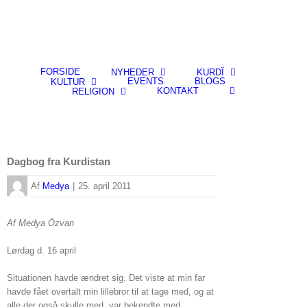
FORSIDE
NYHEDER
KURDÎ
EVENTS
BLOGS
KULTUR
KONTAKT
RELIGION
Dagbog fra Kurdistan
By
Medya
|
25. april 2011
Af Medya Özvan
Lørdag d. 16 april
Situationen havde ændret sig. Det viste at min far
havde fået overtalt min lillebror til at tage med, og at
alle der også skulle med, var bekendte med