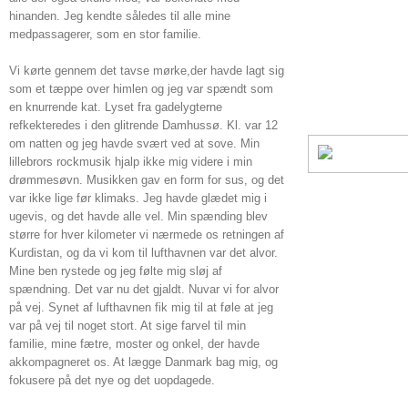
hinanden. Jeg kendte således til alle mine
medpassagerer, som en stor familie.
Vi kørte gennem det tavse mørke,der havde lagt sig
som et tæppe over himlen og jeg var spændt som
en knurrende kat. Lyset fra gadelygterne
refkekteredes i den glitrende Damhussø. Kl. var 12
om natten og jeg havde svært ved at sove. Min
lillebrors rockmusik hjalp ikke mig videre i min
drømmesøvn. Musikken gav en form for sus, og det
var ikke lige før klimaks. Jeg havde glædet mig i
ugevis, og det havde alle vel. Min spænding blev
større for hver kilometer vi nærmede os retningen af
Kurdistan, og da vi kom til lufthavnen var det alvor.
Mine ben rystede og jeg følte mig sløj af
spændning. Det var nu det gjaldt. Nuvar vi for alvor
på vej. Synet af lufthavnen fik mig til at føle at jeg
var på vej til noget stort. At sige farvel til min
familie, mine fætre, moster og onkel, der havde
akkompagneret os. At lægge Danmark bag mig, og
fokusere på det nye og det uopdagede.