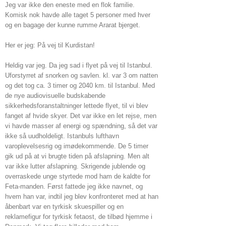
Jeg var ikke den eneste med en flok familie.
Komisk nok havde alle taget 5 personer med hver
og en bagage der kunne rumme Ararat bjerget.
Her er jeg: På vej til Kurdistan!
Heldig var jeg. Da jeg sad i flyet på vej til Istanbul.
Uforstyrret af snorken og savlen. kl. var 3 om natten
og det tog ca. 3 timer og 2040 km. til Istanbul. Med
de nye audiovisuelle budskabende
sikkerhedsforanstaltninger lettede flyet, til vi blev
fanget af hvide skyer. Det var ikke en let rejse, men
vi havde masser af energi og spændning, så det var
ikke så uudholdeligt. Istanbuls lufthavn
varoplevelsesrig og imødekommende. De 5 timer
gik ud på at vi brugte tiden på afslapning. Men alt
var ikke lutter afslapning. Skrigende jublende og
overraskede unge styrtede mod ham de kaldte for
Feta-manden. Først fattede jeg ikke navnet, og
hvem han var, indtil jeg blev konfronteret med at han
åbenbart var en tyrkisk skuespiller og en
reklamefigur for tyrkisk fetaost, de tilbød hjemme i