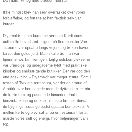
Danmark. Vi tog flere billeder med ham.
Ikke mindst blev han selv overrasket over vores
forbløffelse, og fortalte at han faktisk selv var
kurder.
Diyarbakir – som kurderne ser som Kurdistans
uofficielle hovedsted – ligner på flere punkter Van.
Træerne var opsatte langs vejene og tørken havde
farvet den golde jord. Man skulle tro man var
hjemme hos familien igen. Lejlighedskomplekserne
var ufærdige, og sidegaderne fyldt med praktiske
kiosker og småsælgende butikker. Der var dog den
ene adskilning – Diyarbakir var meget større. Som i
resten af Tyrkiets territorium, var der en statue af
Atatürk hvor han pegede mod de dyttende biler, når
de kørte forbi og passerede hinanden. Forbi
benzintankene og de kapitalistiske firmaer, dervar
de bygningsmæssige bedst opsatte komplekser. Vi
mellemkørte og blev sat af på en restaurant for at
mætte vores sult og energi, hvor betjeningen var i
top.