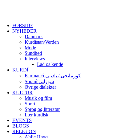
FORSIDE
NYHEDER
Danmark
Kurdistan/Verden
Mode
Sundhed
Interviews
Lad os kende
KURDÎ
Kurmancî کورمانجی / بادینی
Soranî سۆرانی
Øvrige dialekter
KULTUR
Musik og film
Sport
Sprog og litteratur
Lær kurdisk
EVENTS
BLOGS
RELIGION
Ahl’e Haqq