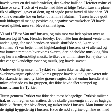
havde været en del misforståelser, der skabte ballade. Herefter måtte vi
klare os selv. Trods at vi endte med ikke at følge Yeketi Lawans planer,
fik vi alligevel gaver af dem, og vi sagde pænt farvel til hinanden. Vi
skulle overnatte hos en bekendt familie i Batman. Turen havde godt
nok bidraget til mange positive og negative overraskelser. Vi havde
været splittet, men var blevet samlet igen.
Vi sad i ”Best Van tur” bussen, og min mor var helt opkørt over at
bussen tog til Van. Hendes fødeby. Det måtte hun derimod vente til en
anden gang, for med hendes en smule skuffede sind, kørte vi til
Batman. Vi var betjent med highteknologi i bussen, så vi alle sad og
var koncentreret om hver vores skærm, der indeholdte musik og film.
Jeg hørte mellemøstligt musik, hvilket var til min store fornøjelse, da
det var genkendelige toner og musik, jeg havde savnet.
Undervejs til grænsen til Tyrkiet var turen ikke færdig med
skæbnesvangre episoder. I vores gruppe havde vi tidligere været ude
for skænderier med tyrkiske grænsevagter, da det endnu hændte at vi
måtte efterlade en fra gruppen, der ikke havde fået stempel og
transitvisum fra Tyrkiet.
Turen gennem Tyrkiet var ikke den mest behagelige. Tyrkisk militær
trak os ud i regnen om natten, da de skulle gennemgå alt vores bagage,
både kufferter, der blev åbnet, og tasker inde i bussen. Man kunne se at
de rigtigt hyggede sig i bussen. Hvor de nød at grine og håne os, med