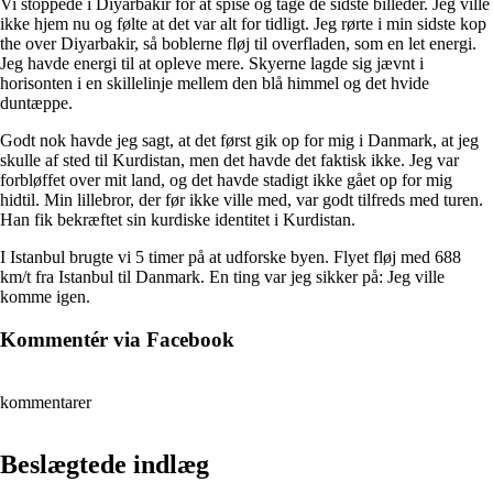
Vi stoppede i Diyarbakir for at spise og tage de sidste billeder. Jeg ville
ikke hjem nu og følte at det var alt for tidligt. Jeg rørte i min sidste kop
the over Diyarbakir, så boblerne fløj til overfladen, som en let energi.
Jeg havde energi til at opleve mere. Skyerne lagde sig jævnt i
horisonten i en skillelinje mellem den blå himmel og det hvide
duntæppe.
Godt nok havde jeg sagt, at det først gik op for mig i Danmark, at jeg
skulle af sted til Kurdistan, men det havde det faktisk ikke. Jeg var
forbløffet over mit land, og det havde stadigt ikke gået op for mig
hidtil. Min lillebror, der før ikke ville med, var godt tilfreds med turen.
Han fik bekræftet sin kurdiske identitet i Kurdistan.
I Istanbul brugte vi 5 timer på at udforske byen. Flyet fløj med 688
km/t fra Istanbul til Danmark. En ting var jeg sikker på: Jeg ville
komme igen.
Kommentér via Facebook
kommentarer
Beslægtede indlæg