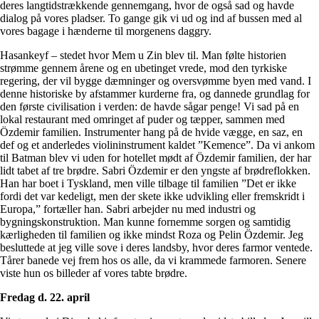
deres langtidstrækkende gennemgang, hvor de også sad og havde
dialog på vores pladser. To gange gik vi ud og ind af bussen med al
vores bagage i hænderne til morgenens daggry.
Hasankeyf – stedet hvor Mem u Zin blev til. Man følte historien
strømme gennem årene og en ubetinget vrede, mod den tyrkiske
regering, der vil bygge dæmninger og oversvømme byen med vand. I
denne historiske by afstammer kurderne fra, og dannede grundlag for
den første civilisation i verden: de havde sågar penge! Vi sad på en
lokal restaurant med omringet af puder og tæpper, sammen med
Özdemir familien. Instrumenter hang på de hvide vægge, en saz, en
def og et anderledes violininstrument kaldet ”Kemence”. Da vi ankom
til Batman blev vi uden for hotellet mødt af Özdemir familien, der har
lidt tabet af tre brødre. Sabri Özdemir er den yngste af brødreflokken.
Han har boet i Tyskland, men ville tilbage til familien ”Det er ikke
fordi det var kedeligt, men der skete ikke udvikling eller fremskridt i
Europa,” fortæller han. Sabri arbejder nu med industri og
bygningskonstruktion. Man kunne fornemme sorgen og samtidig
kærligheden til familien og ikke mindst Roza og Pelin Özdemir. Jeg
besluttede at jeg ville sove i deres landsby, hvor deres farmor ventede.
Tårer banede vej frem hos os alle, da vi krammede farmoren. Senere
viste hun os billeder af vores tabte brødre.
Fredag d. 22. april