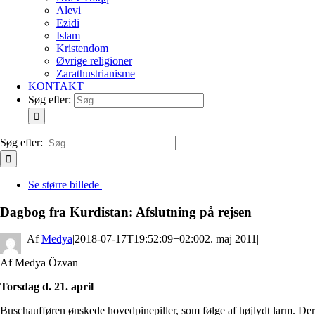
Alevi
Ezidi
Islam
Kristendom
Øvrige religioner
Zarathustrianisme
KONTAKT
Søg efter:
Søg efter:
Se større billede
Dagbog fra Kurdistan: Afslutning på rejsen
By
Medya
|
2018-07-17T19:52:09+02:00
2. maj 2011
|
Af Medya Özvan
Torsdag d. 21. april
Buschaufføren ønskede hovedpinepiller, som følge af højlydt larm. Der