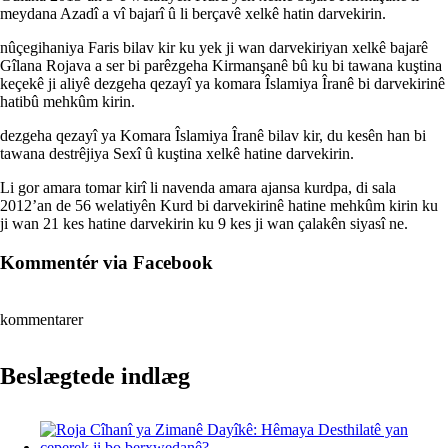
meydana Azadî a vî bajarî û li berçavê xelkê hatin darvekirin.
nûçegihaniya Faris bilav kir ku yek ji wan darvekiriyan xelkê bajarê
Gîlana Rojava a ser bi parêzgeha Kirmanşanê bû ku bi tawana kuştina
keçekê ji aliyê dezgeha qezayî ya komara Îslamiya Îranê bi darvekirinê
hatibû mehkûm kirin.
dezgeha qezayî ya Komara Îslamiya Îranê bilav kir, du kesên han bi
tawana destrêjiya Sexî û kuştina xelkê hatine darvekirin.
Li gor amara tomar kirî li navenda amara ajansa kurdpa, di sala
2012’an de 56 welatiyên Kurd bi darvekirinê hatine mehkûm kirin ku
ji wan 21 kes hatine darvekirin ku 9 kes ji wan çalakên siyasî ne.
Kommentér via Facebook
kommentarer
Beslægtede indlæg