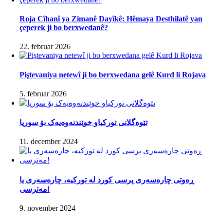
Roja Cîhanî ya Zimanê Dayîkê: Hêmaya Desthilatê yan
çeperek ji bo berxwedanê?
22. februar 2026
Piştevaniya netewî ji bo berxwedana gelê Kurd li Rojava
5. februar 2026
تێوەگلانی تورکیاو خوێندنەوەیەک بۆ سوریا
11. december 2024
ڕەوتی چارەسەری پرسی کورد لە تورکیە، چارەسەری یا
مەترسی!
9. november 2024