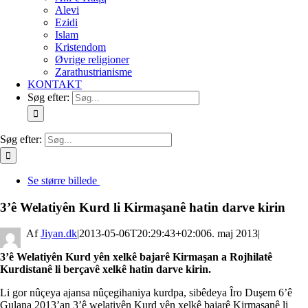
Alevi
Ezidi
Islam
Kristendom
Øvrige religioner
Zarathustrianisme
KONTAKT
Søg efter:
Søg efter:
Se større billede
3’ê Welatiyên Kurd li Kirmaşanê hatin darve kirin
By
Jiyan.dk
|
2013-05-06T20:29:43+02:00
6. maj 2013
|
3’ê Welatiyên Kurd yên xelkê bajarê Kirmaşan a Rojhilatê
Kurdistanê li berçavê xelkê hatin darve kirin.
Li gor nûçeya ajansa nûçegihaniya kurdpa, sibêdeya Îro Duşem 6’ê
Gulana 2013’an 3’ê welatiyên Kurd yên xelkê bajarê Kirmaşanê li