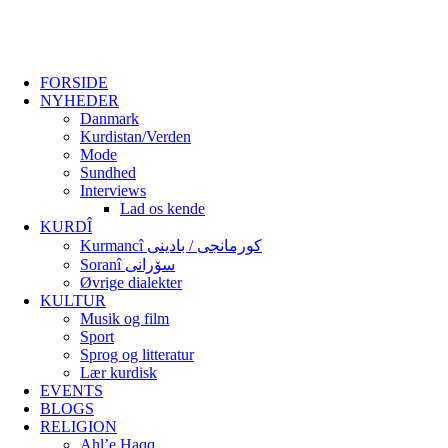
FORSIDE
NYHEDER
Danmark
Kurdistan/Verden
Mode
Sundhed
Interviews
Lad os kende
KURDÎ
Kurmancî کورمانجی / بادینی
Soranî سۆرانی
Øvrige dialekter
KULTUR
Musik og film
Sport
Sprog og litteratur
Lær kurdisk
EVENTS
BLOGS
RELIGION
Ahl’e Haqq