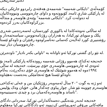
دەنیز سەرینجی
کۆمەڵەی “دایکانی شەممە” شەممەی ھەفتەی رابردوو جارێکی دیکە
لە پارکێکی شاری ئامەد کۆبوونەوە و داوای چارەنووسی ونبووەکانیان
لە دەوڵەت کرد. “دایکانی شەممە” وێنەی ھاوسەر و منداڵە
بزرکراوەکانیان بەرز کردەوە.
لە ساڵانی نەوەتەکاندا لە باکووری کوردستان، لەسەردەمی شەڕی
پکک و سوپای تورکیادا، بە ھەزاران رۆژنامەنووس، سیاسەتمەدار و
رۆشنبیری کورد لەلایەن کەسانی نەناسراوەوە رفنێران و تاوەکو ئێستا
چارەنووسیان دیار نییە.
لە نێو رای گشتی تورکیا ئەو تاوانانە بە “تاوانی بکەر نادیار” ناودەبرێن.
خەدیجە تەکداخ، ھەموو رۆژانی شەممە روودەکاتە پارکێکی ئامەد بۆ
ئەوەی لە چارەنووسی ھاوسەری خۆی بپرسێت. خەدیجە لە ساڵی
١٩٩٤ەوە لە ھەموو شوێنێک لە ھاوسەری خۆی دەگەڕێت، بەڵام
تاوەکو ئێستا ھیچ ئەنجامێکی بەدەست نەھێناوە.
ئەو ژنە بە گوت “٢٠ ساڵ لەمەوبەر رۆژێکیان من و عەلی تەکداخی
ھاوسەرم چووینە نێو شار. چوار پیاوی چەکدار ھاتن. خۆیان وەک پۆلیس
ناساند و ھاوسەرەکەمیان برد و چیدی نەمبینییەوە”.
خەدیجە لەبەر بێدەنگیی دەسەڵاتدارانی تورکیا، سەردانی دادگای
مافەکانی مرۆڤی ئەوروپاشی کردووە. ئەو دادگاکانی تورکیا مەھکوم