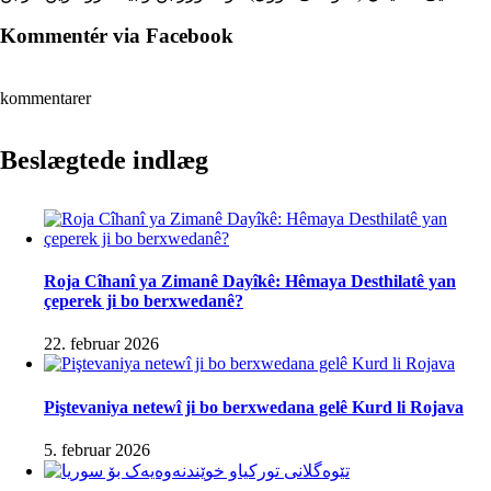
Kommentér via Facebook
kommentarer
Beslægtede indlæg
Roja Cîhanî ya Zimanê Dayîkê: Hêmaya Desthilatê yan
çeperek ji bo berxwedanê?
22. februar 2026
Piştevaniya netewî ji bo berxwedana gelê Kurd li Rojava
5. februar 2026