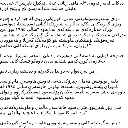
دەکات لەبەر ئەوەی “لە مافی ژیانی عەلی تەکداخ ناپرسن”. خەدیجە
دایکی ھەشت منداڵە (سێ کچ و پێنج کوڕ).
دوای بێسەروشوێنکردنی عەلی، کوڕێکی رووی لە چیا کرد و چووە
ریزی گەریلاکانی پکک، بەڵام لە شەڕێکدا گیانی لەدەستدا، دەوڵەتی
تورک جەنازەکەی بە دایکەکەی نەدایەوە “ساڵی ١٩٩٥ بوو، من
سۆراخی مێردەکەم دەکرد، دوای شەش مانگ کوڕەکەشم شەھید بوو،
قەرەقۆلێک بۆمبێکیان ھاویشتە نێو کۆمەڵێک گەریلا و ھەموویان
کوژران، لەو کاتەوە من داوای ئێسکەکانی دەکەم”.
خەدیجە کۆتایی بە قسەکانی دەھێنێت و دەڵێ “لەھەر شوێنێک بێت، با
جەنازەی کوڕەکەمم پێشانم بدەن تاوەکو ئێسکەکانی ببینم.
من بەردەوام بە دوایدا دەگەڕێم و دەستبەرداری نابم”.
دلبەر بولوتیش ھەمان چیرۆکی ھەیە. ئەویش ھاوسەر، مام و سێ
ئامۆزای بێسەروشوێنن. مستەفا بولوتی ھاوسەری ساڵی ١٩٩٤ لە
ناوچەی لجێی سەر بە ئامەد لەلایەن پۆلیسەوە دەستگیرکراوە و دوای
ئەوە کەس نەیبینیوە “ئێمە لە گوند بووین.
سێ رۆژ شەڕبوو. ھێزی سوپا ھاتە سەر ماڵمان و ھاوسەرەکەمیان
برد، لەو کاتەوە تاوەکو ئێستا ھیچ ھەواڵێکی نییە”.
دلبەر بە گوت لە کاتی بێسەروشوێنبوونی ھاوسەرەکەیدا کوڕەکەی