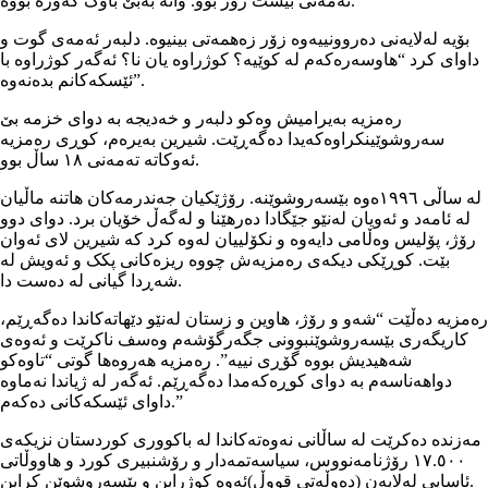
تەمەنی بیست رۆژ بوو. واتە بەبێ باوک گەورە بووە.
بۆیە لەلایەنی دەروونییەوە زۆر زەھمەتی بینیوە. دلبەر ئەمەی گوت و
داوای کرد “ھاوسەرەکەم لە کوێیە؟ کوژراوە یان نا؟ ئەگەر کوژراوە با
ئێسکەکانم بدەنەوە”.
رەمزیە بەیرامیش وەکو دلبەر و خەدیجە بە دوای خزمە بێ
سەروشوێینکراوەکەیدا دەگەڕێت. شیرین بەیرەم، کوڕی رەمزیە
ئەوکاتە تەمەنی ١٨ ساڵ بوو.
لە ساڵی ١٩٩٦ەوە بێسەروشوێنە. رۆژێکیان جەندرمەکان ھاتنە ماڵیان
لە ئامەد و ئەویان لەنێو جێگادا دەرھێنا و لەگەڵ خۆیان برد. دوای دوو
رۆژ، پۆلیس وەڵامی دایەوە و نکۆلییان لەوە کرد کە شیرین لای ئەوان
بێت. کوڕێکی دیکەی رەمزیەش چووە ریزەکانی پکک و ئەویش لە
شەڕدا گیانی لە دەست دا.
رەمزیە دەڵێت “شەو و رۆژ، ھاوین و زستان لەنێو دێھاتەکاندا دەگەڕێم،
کاریگەری بێسەروشوێنبوونی جگەرگۆشەم وەسف ناکرێت و ئەوەی
شەھیدیش بووە گۆڕی نییە”. رەمزیە ھەروەھا گوتی “تاوەکو
دواھەناسەم بە دوای کوڕەکەمدا دەگەڕێم. ئەگەر لە ژیاندا نەماوە
داوای ئێسکەکانی دەکەم.”
مەزندە دەکرێت لە ساڵانی نەوەتەکاندا لە باکووری کوردستان نزیکەی
١٧.٥٠٠ رۆژنامەنووس، سیاسەتمەدار و رۆشنبیری کورد و ھاووڵاتی
ئاسایی لەلایەن (دەوڵەتی قووڵ)ئەوە کوژرابن و بێسەروشوێن کرابن.