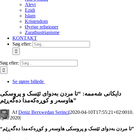
Alevi
Ezidi
Islam
Kristendom
Øvrige religioner
Zarathustrianisme
KONTAKT
Søg efter:
Søg efter:
Se større billede
دایکانی شەممە: “تا مردن بەدوای ئێسک و پروسکی
ھاوسەر و کوڕەکەمدا دەگەڕێم”
By
Deniz Berxwedan Serinci
|
2020-04-10T17:55:21+02:00
10.
april 2020
|
“تا مردن بەدوای ئێسک و پروسکی ھاوسەر و کوڕەکەمدا دەگەڕێم”