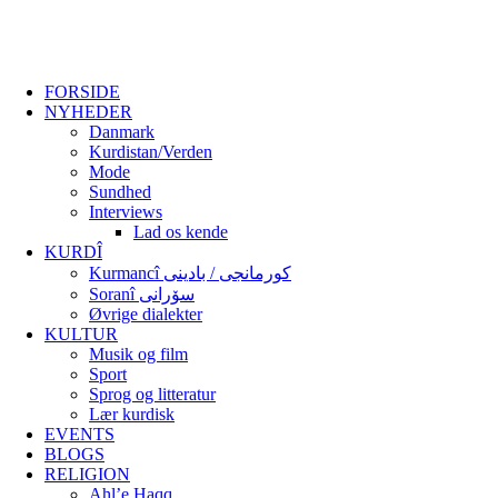
FORSIDE
NYHEDER
Danmark
Kurdistan/Verden
Mode
Sundhed
Interviews
Lad os kende
KURDÎ
Kurmancî کورمانجی / بادینی
Soranî سۆرانی
Øvrige dialekter
KULTUR
Musik og film
Sport
Sprog og litteratur
Lær kurdisk
EVENTS
BLOGS
RELIGION
Ahl’e Haqq