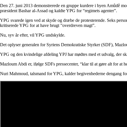
D
en 27. juni 2013 demonstrerede en gruppe kurdere i byen Amûdê mod 
præsident Bashar al-Assad og kaldte YPG for “regimets agenter”.
YPG svarede igen ved at skyde og dræbe de protesterende. Seks perso
kritiserede YPG for at have brugt ”overdreven magt”.
Nu, syv år efter, vil YPG undskylde.
Det oplyser generalen for Syriens Demokratiske Styrker (SDF), Mazl
YPG og den kvindelige afdeling YPJ har mødtes med et udvalg, der ska
Mazloum Abdi er, ifølge SDFs pressecenter, “klar til at gøre alt for at
Nuri Mahmoud, talsmand for YPG, kalder begivenhederne dengang for “