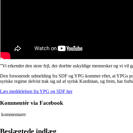
”Vi erkender den store fejl, der dræbte uskyldige mennesker og vi vil g
Den forsonende udmelding fra SDF og YPG kommer efter, at YPGs poli
syriske regime delvist trak sig ud af syrisk Kurdistan, og frem, har f
Læs meddelelsen fra YPG og SDF her
Kommentér via Facebook
kommentarer
Beslægtede indlæg