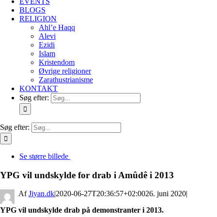
EVENTS
BLOGS
RELIGION
Ahl’e Haqq
Alevi
Ezidi
Islam
Kristendom
Øvrige religioner
Zarathustrianisme
KONTAKT
Søg efter:
Søg efter:
Se større billede
YPG vil undskylde for drab i Amûdê i 2013
By
Jiyan.dk
|
2020-06-27T20:36:57+02:00
26. juni 2020
|
YPG vil undskylde drab på demonstranter i 2013.