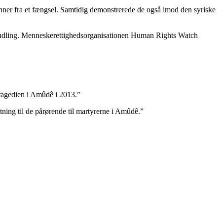
ner fra et fængsel. Samtidig demonstrerede de også imod den syriske
andling. Menneskerettighedsorganisationen Human Rights Watch
ragedien i Amûdê i 2013.”
tning til de pårørende til martyrerne i Amûdê.”