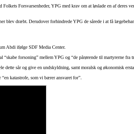
Folkets Forsvarsenheder, YPG med krav om at løslade en af deres ven
ner blev dræbt. Derudover forhindrede YPG de sårede i at få lægebeh
oum Abdi ifølge SDF Media Center.
l “skabe forsoning” mellem YPG og “de pårørende til martyrerne fra t
 hele dette sår og give en undskyldning, samt moralsk og økonomisk ersta
en katastrofe, som vi bærer ansvaret for”.