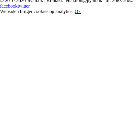
© 2010-2020 Jiyan.dk | Kontakt: redaktion@jiyan.dk | tlf. 2683 5664
facebook
twitter
Websiden bruger cookies og analytics.
Ok