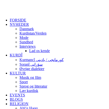
FORSIDE
NYHEDER
Danmark
Kurdistan/Verden
Mode
Sundhed
Interviews
Lad os kende
KURDÎ
Kurmancî کورمانجی / بادینی
Soranî سۆرانی
Øvrige dialekter
KULTUR
Musik og film
Sport
Sprog og litteratur
Lær kurdisk
EVENTS
BLOGS
RELIGION
Ahl’e Haqq