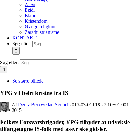
Alevi
Ezidi
Islam
Kristendom
Øvrige religioner
Zarathustrianisme
KONTAKT
Søg efter:
Søg efter:
Se større billede
YPG vil befri kristne fra IS
By
Deniz Berxwedan Serinci
|
2015-03-01T18:27:10+01:00
1.
marts 2015
|
Folkets Forsvarsbrigader, YPG tilbyder at udveksle
tilfangetagne IS-folk med assyriske gidsler.