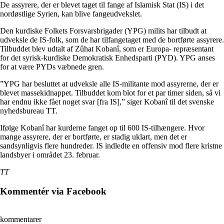
De assyrere, der er blevet taget til fange af Islamisk Stat (IS) i det
nordøstlige Syrien, kan blive fangeudvekslet.
Den kurdiske Folkets Forsvarsbrigader (YPG) milits har tilbudt at
udveksle de IS-folk, som de har tilfangetaget med de bortførte assyrere.
Tilbuddet blev udtalt af Zûhat Kobanî, som er Europa- repræsentant
for det syrisk-kurdiske Demokratisk Enhedsparti (PYD). YPG anses
for at være PYDs væbnede gren.
”YPG har besluttet at udveksle alle IS-militante mod assyrerne, der er
blevet massekidnappet. Tilbuddet kom blot for et par timer siden, så vi
har endnu ikke fået noget svar [fra IS],” siger Kobanî til det svenske
nyhedsbureau TT.
Ifølge Kobanî har kurderne fanget op til 600 IS-tilhængere. Hvor
mange assyrere, der er bortførte, er stadig uklart, men det er
sandsynligvis flere hundreder. IS indledte en offensiv mod flere kristne
landsbyer i området 23. februar.
TT
Kommentér via Facebook
kommentarer