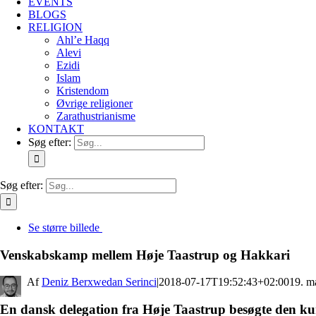
EVENTS
BLOGS
RELIGION
Ahl’e Haqq
Alevi
Ezidi
Islam
Kristendom
Øvrige religioner
Zarathustrianisme
KONTAKT
Søg efter:
Søg efter:
Se større billede
Venskabskamp mellem Høje Taastrup og Hakkari
By
Deniz Berxwedan Serinci
|
2018-07-17T19:52:43+02:00
19. m
En dansk delegation fra Høje Taastrup besøgte den kur