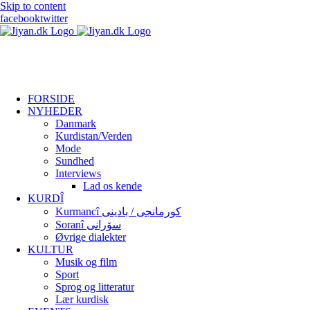
Skip to content
facebook
twitter
FORSIDE
NYHEDER
Danmark
Kurdistan/Verden
Mode
Sundhed
Interviews
Lad os kende
KURDÎ
Kurmancî کورمانجی / بادینی
Soranî سۆرانی
Øvrige dialekter
KULTUR
Musik og film
Sport
Sprog og litteratur
Lær kurdisk