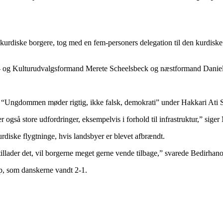
f kurdiske borgere, tog med en fem-personers delegation til den kurdisk
tids- og Kulturudvalgsformand Merete Scheelsbeck og næstformand Dani
et “Ungdommen møder rigtig, ikke falsk, demokrati” under Hakkari Ati
 også store udfordringer, eksempelvis i forhold til infrastruktur,” siger
diske flygtninge, hvis landsbyer er blevet afbrændt.
illader det, vil borgerne meget gerne vende tilbage,” svarede Bedirhano
p, som danskerne vandt 2-1.