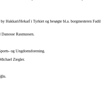
e by Hakkari/Hekarî i Tyrkiet og besøgte bl.a. borgmesteren Fadil
el Danosse Rasmussen.
 Sports- og Ungdomsforening.
 Michael Ziegler.
ğlu.