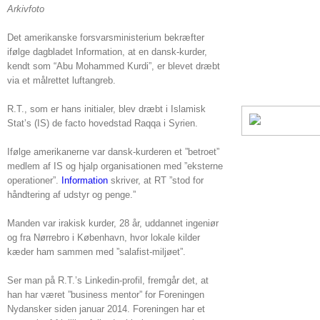
Arkivfoto
Det amerikanske forsvarsministerium bekræfter
ifølge dagbladet Information, at en dansk-kurder,
kendt som “Abu Mohammed Kurdi”, er blevet dræbt
via et målrettet luftangreb.
R.T., som er hans initialer, blev dræbt i Islamisk
Stat’s (IS) de facto hovedstad Raqqa i Syrien.
Ifølge amerikanerne var dansk-kurderen et ”betroet”
medlem af IS og hjalp organisationen med ”eksterne
operationer”.
Information
skriver, at RT ”stod for
håndtering af udstyr og penge.”
Manden var irakisk kurder, 28 år, uddannet ingeniør
og fra Nørrebro i København, hvor lokale kilder
kæder ham sammen med ”salafist-miljøet”.
Ser man på R.T.’s Linkedin-profil, fremgår det, at
han har været ”business mentor” for Foreningen
Nydansker siden januar 2014. Foreningen har et