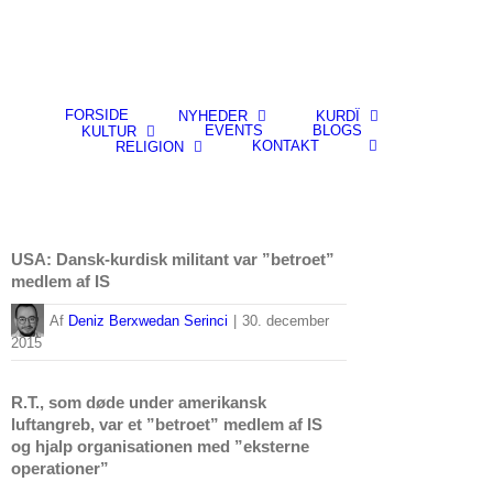
FORSIDE
NYHEDER
KURDÎ
EVENTS
BLOGS
KULTUR
KONTAKT
RELIGION
USA: Dansk-kurdisk militant var ”betroet”
medlem af IS
By
Deniz Berxwedan Serinci
|
30. december
2015
R.T., som døde under amerikansk
luftangreb, var et ”betroet” medlem af IS
og hjalp organisationen med ”eksterne
operationer”