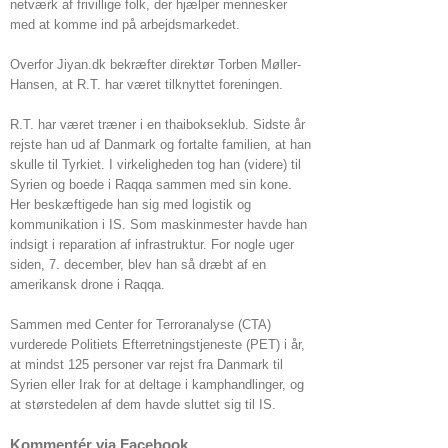
netværk af frivillige folk, der hjælper mennesker
med at komme ind på arbejdsmarkedet.
Overfor Jiyan.dk bekræfter direktør Torben Møller-
Hansen, at R.T. har været tilknyttet foreningen.
R.T. har været træner i en thaibokseklub. Sidste år
rejste han ud af Danmark og fortalte familien, at han
skulle til Tyrkiet. I virkeligheden tog han (videre) til
Syrien og boede i Raqqa sammen med sin kone.
Her beskæftigede han sig med logistik og
kommunikation i IS. Som maskinmester havde han
indsigt i reparation af infrastruktur. For nogle uger
siden, 7. december, blev han så dræbt af en
amerikansk drone i Raqqa.
Sammen med Center for Terroranalyse (CTA)
vurderede Politiets Efterretningstjeneste (PET) i år,
at mindst 125 personer var rejst fra Danmark til
Syrien eller Irak for at deltage i kamphandlinger, og
at størstedelen af dem havde sluttet sig til IS.
Kommentér via Facebook