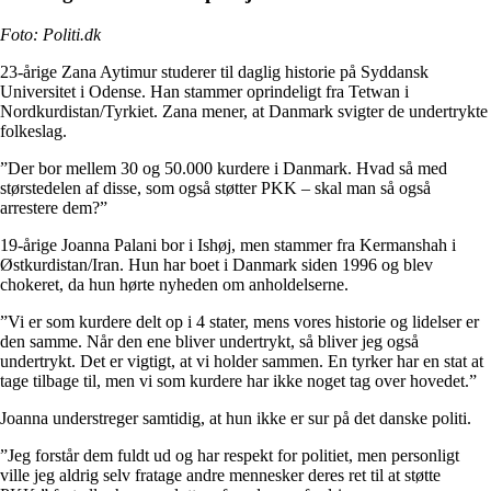
Foto: Politi.dk
23-årige Zana Aytimur studerer til daglig historie på Syddansk
Universitet i Odense. Han stammer oprindeligt fra Tetwan i
Nordkurdistan/Tyrkiet. Zana mener, at Danmark svigter de undertrykte
folkeslag.
”Der bor mellem 30 og 50.000 kurdere i Danmark. Hvad så med
størstedelen af disse, som også støtter PKK – skal man så også
arrestere dem?”
19-årige Joanna Palani bor i Ishøj, men stammer fra Kermanshah i
Østkurdistan/Iran. Hun har boet i Danmark siden 1996 og blev
chokeret, da hun hørte nyheden om anholdelserne.
”Vi er som kurdere delt op i 4 stater, mens vores historie og lidelser er
den samme. Når den ene bliver undertrykt, så bliver jeg også
undertrykt. Det er vigtigt, at vi holder sammen. En tyrker har en stat at
tage tilbage til, men vi som kurdere har ikke noget tag over hovedet.”
Joanna understreger samtidig, at hun ikke er sur på det danske politi.
”Jeg forstår dem fuldt ud og har respekt for politiet, men personligt
ville jeg aldrig selv fratage andre mennesker deres ret til at støtte