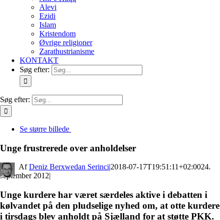
Alevi
Ezidi
Islam
Kristendom
Øvrige religioner
Zarathustrianisme
KONTAKT
Søg efter:
Søg efter:
Se større billede
Unge frustrerede over anholdelser
By
Deniz Berxwedan Serinci
|
2018-07-17T19:51:11+02:00
24.
september 2012
|
Unge kurdere har været særdeles aktive i debatten i
kølvandet på den pludselige nyhed om, at otte kurdere
i tirsdags blev anholdt på Sjælland for at støtte PKK.