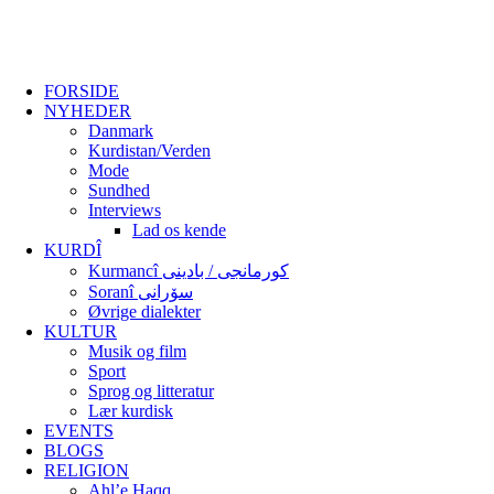
FORSIDE
NYHEDER
Danmark
Kurdistan/Verden
Mode
Sundhed
Interviews
Lad os kende
KURDÎ
Kurmancî کورمانجی / بادینی
Soranî سۆرانی
Øvrige dialekter
KULTUR
Musik og film
Sport
Sprog og litteratur
Lær kurdisk
EVENTS
BLOGS
RELIGION
Ahl’e Haqq