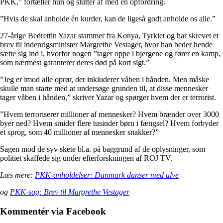
PKK,” fortæller hun og slutter af med en opfordring.
”Hvis de skal anholde én kurder, kan de ligeså godt anholde os alle.”
27-årige Bedrettin Yazar stammer fra Konya, Tyrkiet og har skrevet et
brev til indenrigsminister Margrethe Vestager, hvor han beder hende
sætte sig ind i, hvorfor nogen ”tager oppe i bjergene og fører en kamp,
som nærmest garanterer deres død på kort sigt.”
”Jeg er imod alle oprør, der inkluderer våben i hånden. Men måske
skulle man starte med at undersøge grunden til, at disse mennesker
tager våben i hånden,” skriver Yazar og spørger hvem der er terrorist.
”Hvem terroriserer millioner af mennesker? Hvem brænder over 3000
byer ned? Hvem smider flere tusinder børn i fængsel? Hvem forbyder
et sprog, som 40 millioner af mennesker snakker?”
Sagen mod de syv skete bl.a. på baggrund af de oplysninger, som
politiet skaffede sig under efterforskningen af ROJ TV.
Læs mere:
PKK-anholdelser: Danmark danser med ulve
og
PKK-sag: Brev til Margrethe Vestager
Kommentér via Facebook