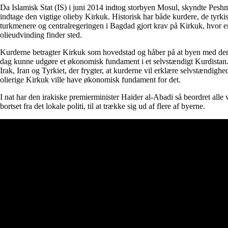
Da Islamisk Stat (IS) i juni 2014 indtog storbyen Mosul, skyndte Peshm
indtage den vigtige olieby Kirkuk. Historisk har både kurdere, de tyrki
turkmenere og centralregeringen i Bagdad gjort krav på Kirkuk, hvor en 
olieudvinding finder sted.
Kurderne betragter Kirkuk som hovedstad og håber på at byen med de
dag kunne udgøre et økonomisk fundament i et selvstændigt Kurdistan
Irak, Iran og Tyrkiet, der frygter, at kurderne vil erklære selvstændigh
olierige Kirkuk ville have økonomisk fundament for det.
I nat har den irakiske premierminister Haider al-Abadi så beordret alle
bortset fra det lokale politi, til at trække sig ud af flere af byerne.