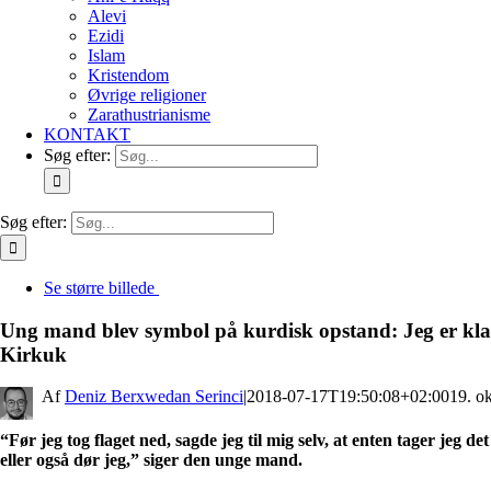
Alevi
Ezidi
Islam
Kristendom
Øvrige religioner
Zarathustrianisme
KONTAKT
Søg efter:
Søg efter:
Se større billede
Ung mand blev symbol på kurdisk opstand: Jeg er klar 
Kirkuk
By
Deniz Berxwedan Serinci
|
2018-07-17T19:50:08+02:00
19. o
“Før jeg tog flaget ned, sagde jeg til mig selv, at enten tager jeg det
eller også dør jeg,” siger den unge mand.