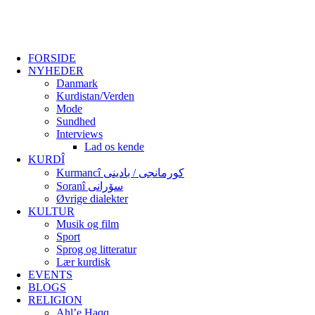
FORSIDE
NYHEDER
Danmark
Kurdistan/Verden
Mode
Sundhed
Interviews
Lad os kende
KURDÎ
Kurmancî کورمانجی / بادینی
Soranî سۆرانی
Øvrige dialekter
KULTUR
Musik og film
Sport
Sprog og litteratur
Lær kurdisk
EVENTS
BLOGS
RELIGION
Ahl’e Haqq