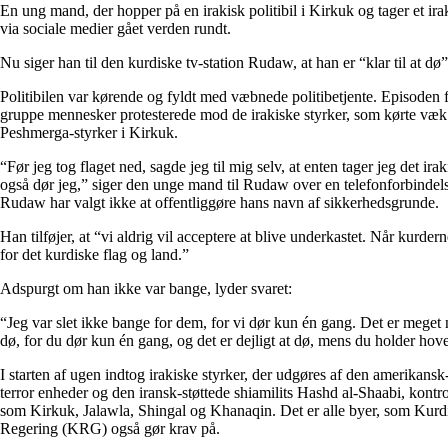
En ung mand, der hopper på en irakisk politibil i Kirkuk og tager et irak
via sociale medier gået verden rundt.
Nu siger han til den kurdiske tv-station Rudaw, at han er “klar til at dø”
Politibilen var kørende og fyldt med væbnede politibetjente. Episoden f
gruppe mennesker protesterede mod de irakiske styrker, som kørte væ
Peshmerga-styrker i Kirkuk.
“Før jeg tog flaget ned, sagde jeg til mig selv, at enten tager jeg det irak
også dør jeg,” siger den unge mand til Rudaw over en telefonforbindels
Rudaw har valgt ikke at offentliggøre hans navn af sikkerhedsgrunde.
Han tilføjer, at “vi aldrig vil acceptere at blive underkastet. Når kurder
for det kurdiske flag og land.”
Adspurgt om han ikke var bange, lyder svaret:
“Jeg var slet ikke bange for dem, for vi dør kun én gang. Det er meget 
dø, for du dør kun én gang, og det er dejligt at dø, mens du holder hov
I starten af ugen indtog irakiske styrker, der udgøres af den amerikansk
terror enheder og den iransk-støttede shiamilits Hashd al-Shaabi, kontr
som Kirkuk, Jalawla, Shingal og Khanaqin. Det er alle byer, som Kurd
Regering (KRG) også gør krav på.