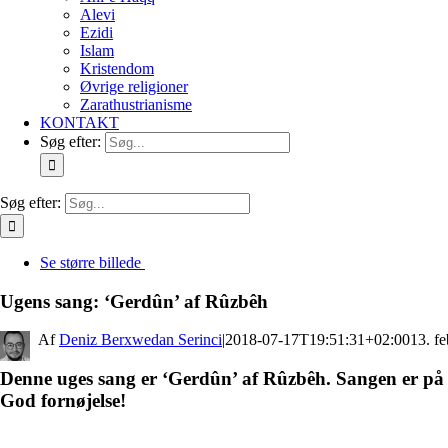
Alevi
Ezidi
Islam
Kristendom
Øvrige religioner
Zarathustrianisme
KONTAKT
Søg efter:
Søg efter:
Se større billede
Ugens sang: ‘Gerdûn’ af Rûzbêh
By
Deniz Berxwedan Serinci
|
2018-07-17T19:51:31+02:00
13. f
Denne uges sang er ‘Gerdûn’ af Rûzbêh. Sangen er på 
God fornøjelse!