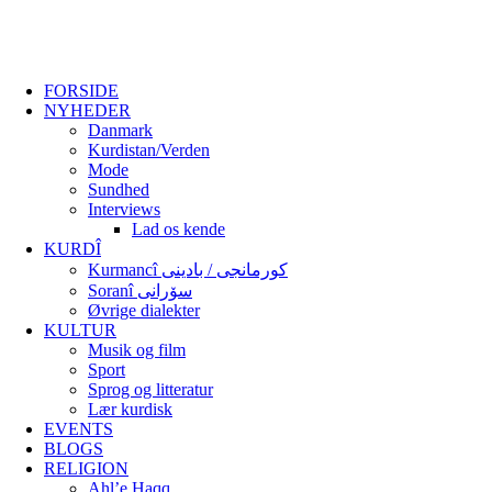
FORSIDE
NYHEDER
Danmark
Kurdistan/Verden
Mode
Sundhed
Interviews
Lad os kende
KURDÎ
Kurmancî کورمانجی / بادینی
Soranî سۆرانی
Øvrige dialekter
KULTUR
Musik og film
Sport
Sprog og litteratur
Lær kurdisk
EVENTS
BLOGS
RELIGION
Ahl’e Haqq