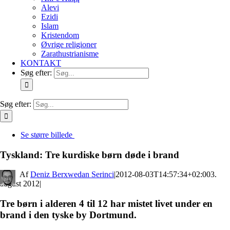
Alevi
Ezidi
Islam
Kristendom
Øvrige religioner
Zarathustrianisme
KONTAKT
Søg efter:
Søg efter:
Se større billede
Tyskland: Tre kurdiske børn døde i brand
By
Deniz Berxwedan Serinci
|
2012-08-03T14:57:34+02:00
3.
august 2012
|
Tre børn i alderen 4 til 12 har mistet livet under en
brand i den tyske by Dortmund.