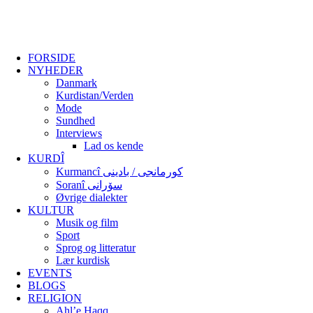
FORSIDE
NYHEDER
Danmark
Kurdistan/Verden
Mode
Sundhed
Interviews
Lad os kende
KURDÎ
Kurmancî کورمانجی / بادینی
Soranî سۆرانی
Øvrige dialekter
KULTUR
Musik og film
Sport
Sprog og litteratur
Lær kurdisk
EVENTS
BLOGS
RELIGION
Ahl’e Haqq