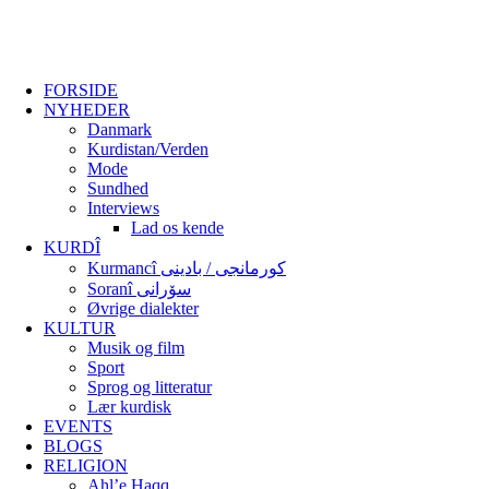
FORSIDE
NYHEDER
Danmark
Kurdistan/Verden
Mode
Sundhed
Interviews
Lad os kende
KURDÎ
Kurmancî کورمانجی / بادینی
Soranî سۆرانی
Øvrige dialekter
KULTUR
Musik og film
Sport
Sprog og litteratur
Lær kurdisk
EVENTS
BLOGS
RELIGION
Ahl’e Haqq