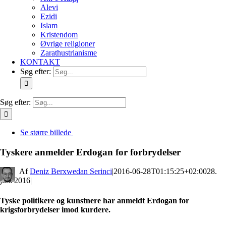
Alevi
Ezidi
Islam
Kristendom
Øvrige religioner
Zarathustrianisme
KONTAKT
Søg efter:
Søg efter:
Se større billede
Tyskere anmelder Erdogan for forbrydelser
By
Deniz Berxwedan Serinci
|
2016-06-28T01:15:25+02:00
28.
juni 2016
|
Tyske politikere og kunstnere har anmeldt Erdogan for
krigsforbrydelser imod kurdere.