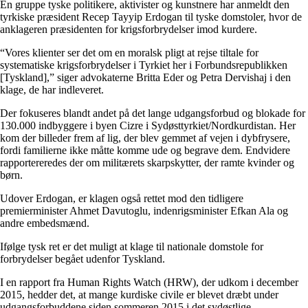
En gruppe tyske politikere, aktivister og kunstnere har anmeldt den
tyrkiske præsident Recep Tayyip Erdogan til tyske domstoler, hvor de
anklageren præsidenten for krigsforbrydelser imod kurdere.
“Vores klienter ser det om en moralsk pligt at rejse tiltale for
systematiske krigsforbrydelser i Tyrkiet her i Forbundsrepublikken
[Tyskland],” siger advokaterne Britta Eder og Petra Dervishaj i den
klage, de har indleveret.
Der fokuseres blandt andet på det lange udgangsforbud og blokade for
130.000 indbyggere i byen Cizre i Sydøsttyrkiet/Nordkurdistan. Her
kom der billeder frem af lig, der blev gemmet af vejen i dybfrysere,
fordi familierne ikke måtte komme ude og begrave dem. Endvidere
rapportereredes der om militærets skarpskytter, der ramte kvinder og
børn.
Udover Erdogan, er klagen også rettet mod den tidligere
premierminister Ahmet Davutoglu, indenrigsminister Efkan Ala og
andre embedsmænd.
Ifølge tysk ret er det muligt at klage til nationale domstole for
forbrydelser begået udenfor Tyskland.
I en rapport fra Human Rights Watch (HRW), der udkom i december
2015, hedder det, at mange kurdiske civile er blevet dræbt under
udgangsforbuddene siden sommeren 2015 i det sydøstlige