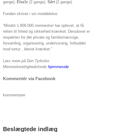
gange),
Elezîz
(2 gange),
Sêrt
(2 gange).
Fonden skriver i sin meddelelse:
“Mindst 1.809.000 mennesker har oplevet, at få
retten til frihed og sikkerhed krænket; Derudover er
respekten for det private og familiemæssige,
forsamling, organisering, undervisning, forbuddet
mod tortur…blevet krænket.”
Læs mere på Den Tyrkiske
Menneskerettighedsfonds
hjemmeside
Kommentér via Facebook
kommentarer
Beslægtede indlæg