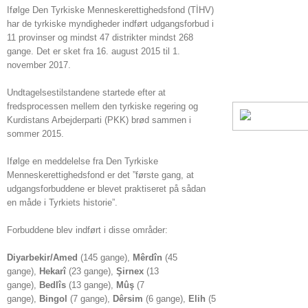
Ifølge Den Tyrkiske Menneskerettighedsfond (TİHV)
har de tyrkiske myndigheder indført udgangsforbud i
11 provinser og mindst 47 distrikter mindst 268
gange. Det er sket fra 16. august 2015 til 1.
november 2017.
Undtagelsestilstandene startede efter at
fredsprocessen mellem den tyrkiske regering og
Kurdistans Arbejderparti (PKK) brød sammen i
sommer 2015.
Ifølge en meddelelse fra Den Tyrkiske
Menneskerettighedsfond er det ”første gang, at
udgangsforbuddene er blevet praktiseret på sådan
en måde i Tyrkiets historie”.
Forbuddene blev indført i disse områder:
Diyarbekir/Amed
(145 gange),
Mêrdîn
(45
gange),
Hekarî
(23 gange),
Şirnex
(13
gange),
Bedlîs
(13 gange),
Mûş
(7
gange),
Bingol
(7 gange),
Dêrsim
(6 gange),
Elih
(5