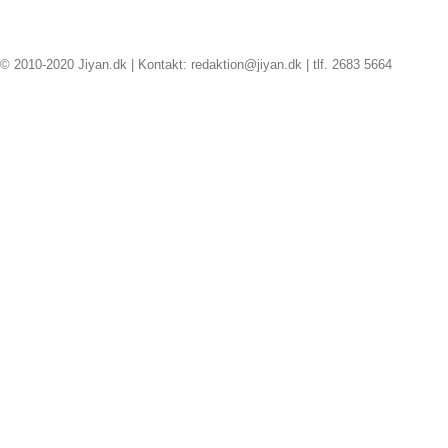
© 2010-2020 Jiyan.dk | Kontakt: redaktion@jiyan.dk | tlf. 2683 5664
facebook
twitter