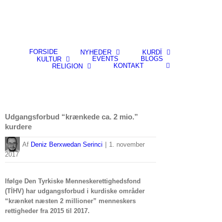
FORSIDE
NYHEDER
KURDÎ
EVENTS
BLOGS
KULTUR
KONTAKT
RELIGION
Udgangsforbud “krænkede ca. 2 mio.”
kurdere
By
Deniz Berxwedan Serinci
|
1. november
2017
Ifølge Den Tyrkiske Menneskerettighedsfond
(TİHV) har udgangsforbud i kurdiske områder
“krænket næsten 2 millioner” menneskers
rettigheder fra 2015 til 2017.